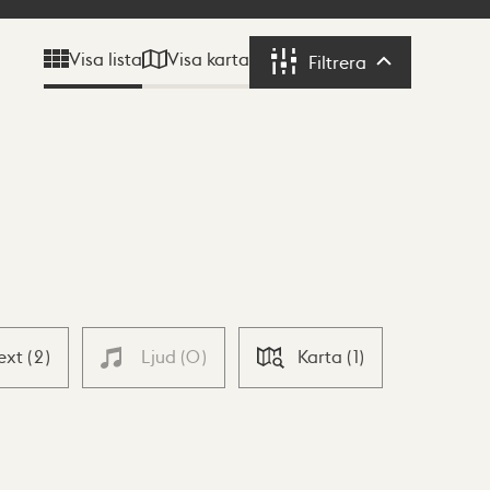
Visa karta
Visa lista
Filtrera
Filtrera
ext
(
2
)
Ljud
(
0
)
Karta
(
1
)