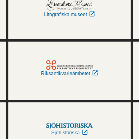
Litografiska museet
Riksantikvarieämbetet
Sjöhistoriska