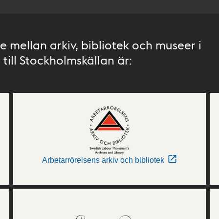
 mellan arkiv, bibliotek och museer i
till Stockholmskällan är:
Arbetarrörelsens arkiv och bibliotek