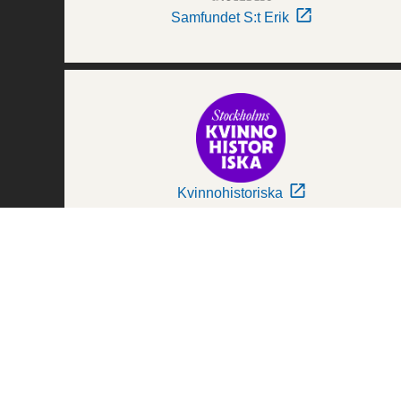
Samfundet S:t Erik
Kvinnohistoriska
Världskulturmuseerna