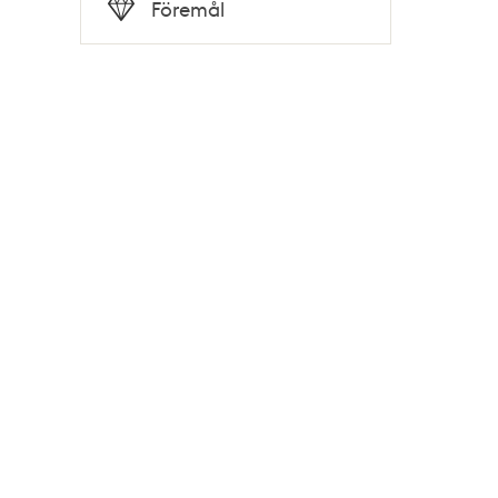
Tid
Föremål
Typ