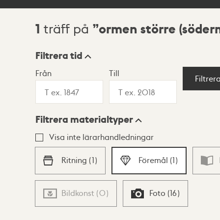
1
ormen större (söder
träff på
Sökresultat
Filtrera tid
Från
Till
Visningsläge
Filtrer
Filtrera materialtyper
Lista
Karta
Visa inte lärarhandledningar
Ritning
(
1
)
Föremål
(
1
)
Bildkonst
(
0
)
Foto
(
16
)