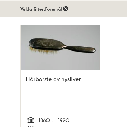
Totalt
Valda filter:
Föremål
1
träffar
Hårborste av nysilver
1860 till 1920