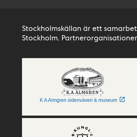
Stockholmskällan är ett samarbete
Stockholm. Partnerorganisationer 
K A Almgren sidenväveri & museum