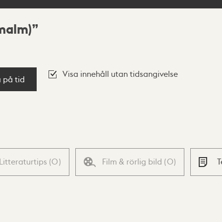
malm)
Visa innehåll utan tidsangivelse
a på tid
Litteraturtips
(
0
)
Film & rörlig bild
(
0
)
T