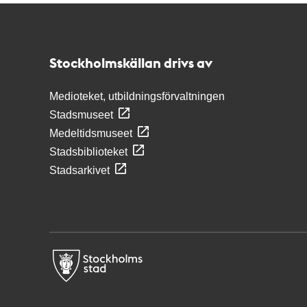
Kontakt
Stockholmskällan
Stockholmskällan drivs av
Medioteket, utbildningsförvaltningen
Stadsmuseet
Medeltidsmuseet
Stadsbiblioteket
Stadsarkivet