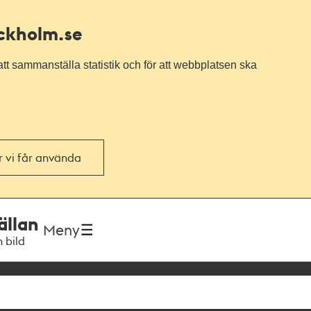
ockholm.se
tt sammanställa statistik och för att webbplatsen ska
or vi får använda
ällan
Meny
h bild