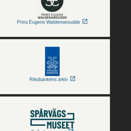
Prins Eugens Waldemarsudde
Riksbankens arkiv