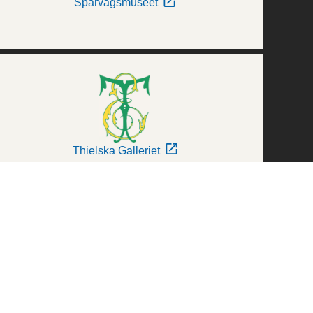
Spårvägsmuseet
Thielska Galleriet