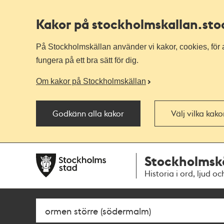
Kakor på stockholmskallan
.st
På Stockholmskällan använder vi kakor, cookies, för a
fungera på ett bra sätt för dig.
Om kakor på Stockholmskällan
Godkänn alla kakor
Välj vilka kak
Till
Till
Stockholmsk
navigationen
huvudinnehållet
Historia i ord, ljud oc
Sök
Fritextsök