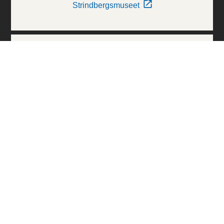
Strindbergsmuseet
Thielska Galleriet
Världskulturmuseerna