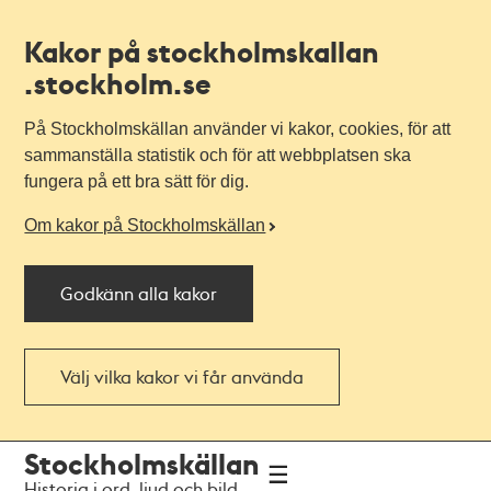
Kakor på stockholmskallan
.stockholm.se
På Stockholmskällan använder vi kakor, cookies, för att
sammanställa statistik och för att webbplatsen ska
fungera på ett bra sätt för dig.
Om kakor på Stockholmskällan
Godkänn alla kakor
Välj vilka kakor vi får använda
Till
Till
Stockholmskällan
navigationen
huvudinnehållet
Historia i ord, ljud och bild