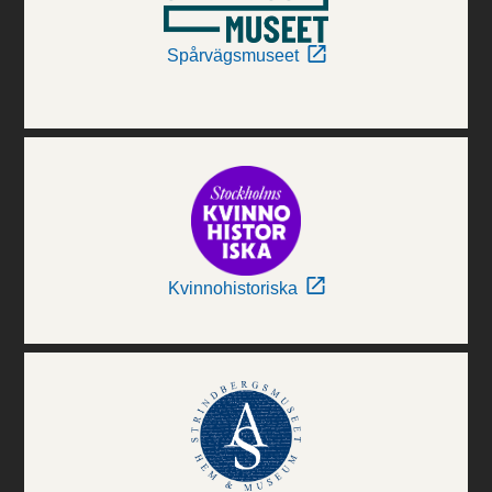
Spårvägsmuseet
Kvinnohistoriska