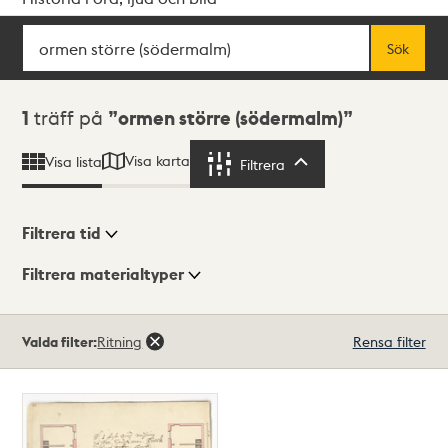
Sök
Fritextsök
Sök
Sökresultat
1
träff på
ormen större (södermalm)
Visa karta
Visa lista
Filtrera
Filtrera
Filtrera tid
Filtrera materialtyper
Visningsläge
Totalt
Valda filter:
Ritning
Rensa filter
1
träffar
Lista
Karta