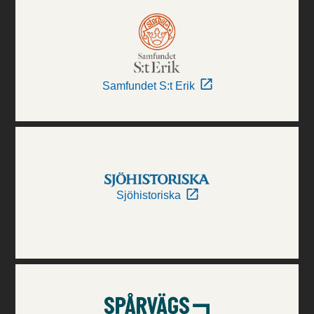
Samfundet S:t Erik
Sjöhistoriska