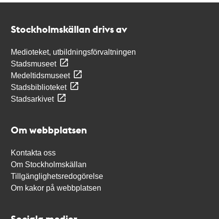
Kontakt
Stockholmskällan
Stockholmskällan drivs av
Medioteket, utbildningsförvaltningen
Stadsmuseet
Medeltidsmuseet
Stadsbiblioteket
Stadsarkivet
Om webbplatsen
Kontakta oss
Om Stockholmskällan
Tillgänglighetsredogörelse
Om kakor på webbplatsen
Sociala medier