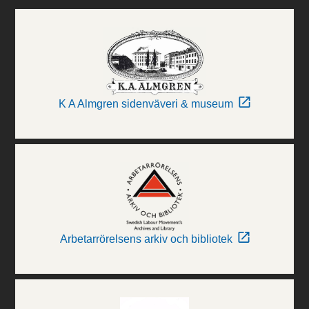
K A Almgren sidenväveri & museum
Arbetarrörelsens arkiv och bibliotek