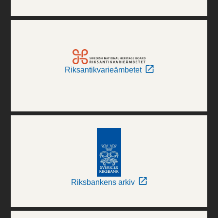
Riksantikvarieämbetet
Riksbankens arkiv