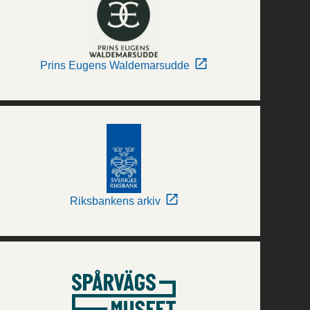
Prins Eugens Waldemarsudde
Riksbankens arkiv