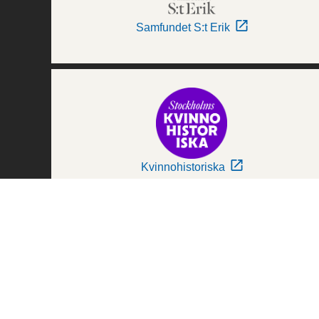
Samfundet S:t Erik
Kvinnohistoriska
Världskulturmuseerna