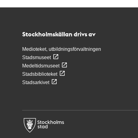
Kontakt
Stockholmskällan
Stockholmskällan drivs av
Medioteket, utbildningsförvaltningen
Stadsmuseet
Medeltidsmuseet
Stadsbiblioteket
Stadsarkivet