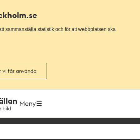
ockholm.se
tt sammanställa statistik och för att webbplatsen ska
or vi får använda
ällan
Meny
h bild