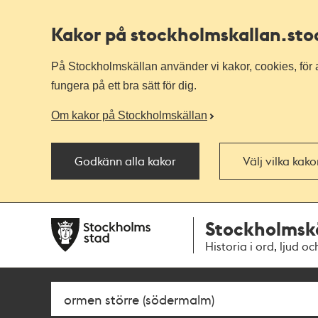
Kakor på stockholmskallan
.st
På Stockholmskällan använder vi kakor, cookies, för a
fungera på ett bra sätt för dig.
Om kakor på Stockholmskällan
Godkänn alla kakor
Välj vilka kak
Till
Till
Stockholmsk
navigationen
huvudinnehållet
Historia i ord, ljud oc
Sök
Fritextsök