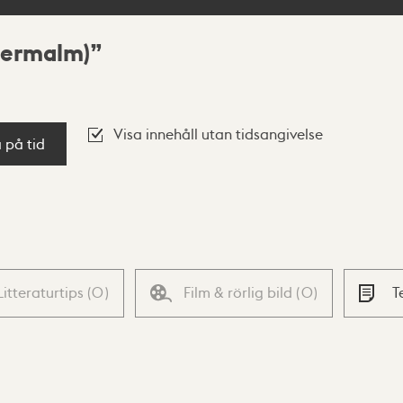
dermalm)
Visa innehåll utan tidsangivelse
a på tid
Litteraturtips
(
0
)
Film & rörlig bild
(
0
)
T