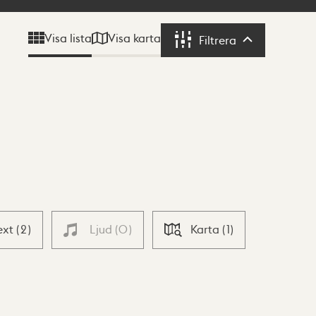
Visa karta
Visa lista
Filtrera
Filtrera
ext
(
2
)
Ljud
(
0
)
Karta
(
1
)