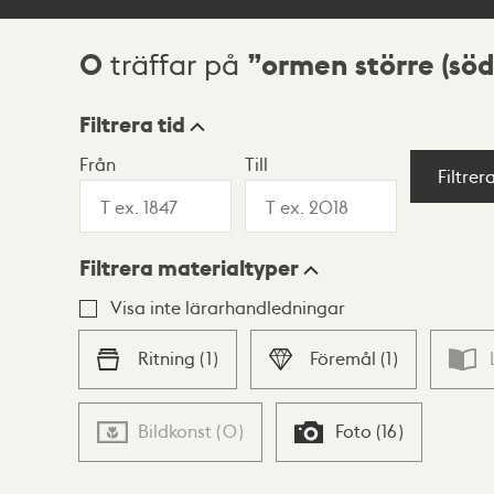
0
ormen större (sö
träffar på
Sökresultat
Filtrera tid
Från
Till
Visningsläge
Filtrer
Filtrera materialtyper
Lista
Karta
Visa inte lärarhandledningar
Ritning
(
1
)
Föremål
(
1
)
Bildkonst
(
0
)
Foto
(
16
)