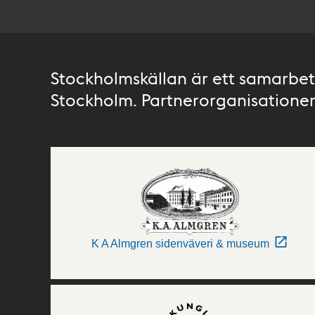
Stockholmskällan är ett samarbete
Stockholm. Partnerorganisationer 
K A Almgren sidenväveri & museum