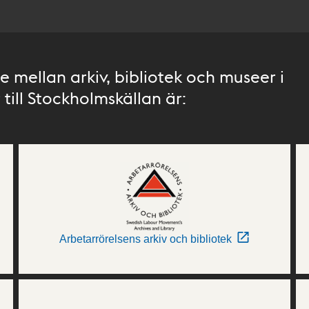
 mellan arkiv, bibliotek och museer i
till Stockholmskällan är:
Arbetarrörelsens arkiv och bibliotek