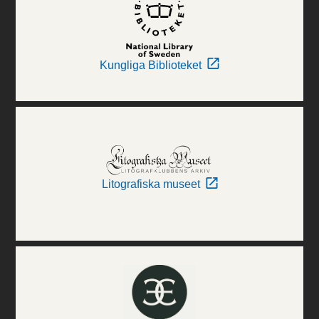
Kungliga Biblioteket
Litografiska museet