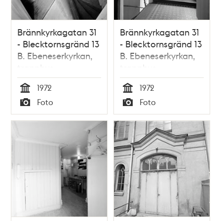
Brännkyrkagatan 31
Brännkyrkagatan 31
- Blecktornsgränd 13
- Blecktornsgränd 13
B. Ebeneserkyrkan,
B. Ebeneserkyrkan,
trapphus.
trapphus.
Nuvarande
Nuvarande
1972
1972
Söderhöjdskyrkan
Söderhöjdskyrkan
Tid
Tid
Foto
Foto
Typ
Typ