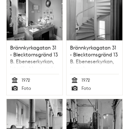
Brännkyrkagatan 31
Brännkyrkagatan 31
- Blecktornsgränd 13
- Blecktornsgränd 13
B. Ebeneserkyrkan,
B. Ebeneserkyrkan,
interiör. Nuvarande
trapphus.
Söderhöjdskyrkan
Nuvarande
1972
1972
Söderhöjdskyrkan
Tid
Tid
Foto
Foto
Typ
Typ