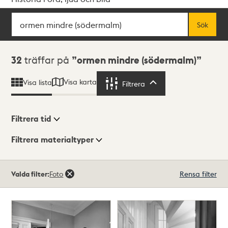
Sök
Fritextsök
Sök
Sökresultat
32
träffar på
ormen mindre (södermalm)
Visa karta
Visa lista
Filtrera
Filtrera
Filtrera tid
Filtrera materialtyper
Visningsläge
Totalt
Valda filter:
Foto
Rensa filter
32
träffar
Lista
Karta