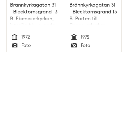
Brännkyrkagatan 31
Brännkyrkagatan 31
- Blecktornsgränd 13
- Blecktornsgränd 13
B. Ebeneserkyrkan,
B. Porten till
interiör. Nuvarande
Ebeneserkyrkan.
Söderhöjdskyrkan
Nuvarande
1972
1972
Söderhöjdskyrkan
Tid
Tid
Foto
Foto
Typ
Typ
Tidigare