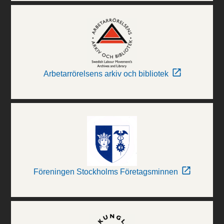
Arbetarrörelsens arkiv och bibliotek
Föreningen Stockholms Företagsminnen