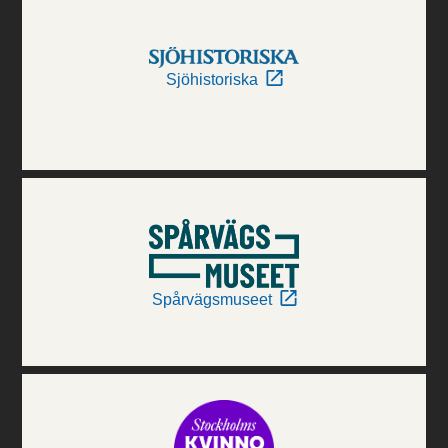
Sjöhistoriska
Spårvägsmuseet