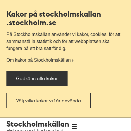
Kakor på stockholmskallan
.stockholm.se
På Stockholmskällan använder vi kakor, cookies, för att
sammanställa statistik och för att webbplatsen ska
fungera på ett bra sätt för dig.
Om kakor på Stockholmskällan
Godkänn alla kakor
Välj vilka kakor vi får använda
Till
Till
Stockholmskällan
navigationen
huvudinnehållet
Historia i ord, ljud och bild