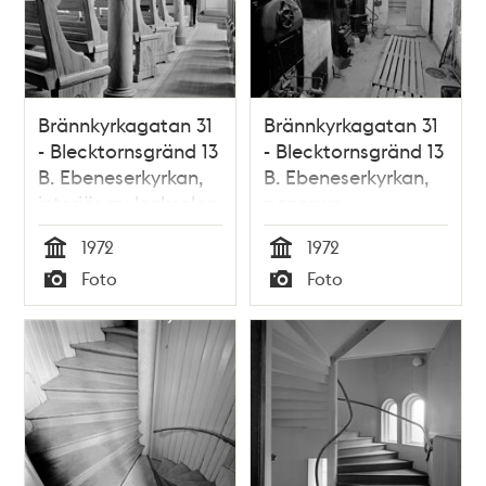
Brännkyrkagatan 31
Brännkyrkagatan 31
- Blecktornsgränd 13
- Blecktornsgränd 13
B. Ebeneserkyrkan,
B. Ebeneserkyrkan,
interiör av kyrksalen.
pannrum.
Nuvarande
Nuvarande
1972
1972
Söderhöjdskyrkan
Söderhöjdskyrkan
Tid
Tid
Foto
Foto
Typ
Typ