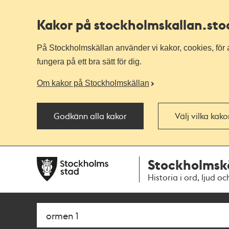
Kakor på stockholmskallan
.st
På Stockholmskällan använder vi kakor, cookies, för a
fungera på ett bra sätt för dig.
Om kakor på Stockholmskällan
Godkänn alla kakor
Välj vilka kak
Till
Till
Stockholmsk
navigationen
huvudinnehållet
Historia i ord, ljud oc
Sök
Fritextsök