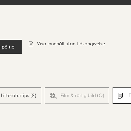
Visa innehåll utan tidsangivelse
a på tid
Litteraturtips
(
2
)
Film & rörlig bild
(
0
)