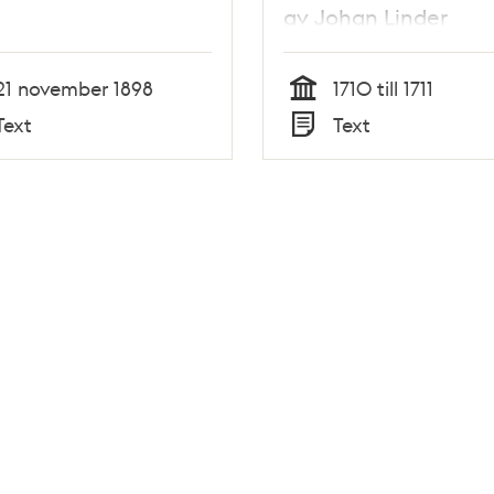
av Johan Linder
21 november 1898
1710 till 1711
Tid
Text
Text
Typ