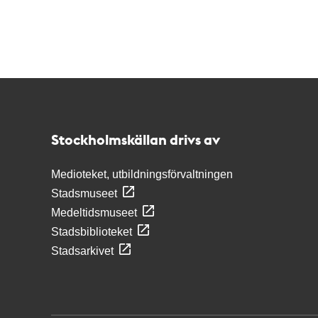
Kontakt
Stockholmskällan
Stockholmskällan drivs av
Medioteket, utbildningsförvaltningen
Stadsmuseet
Medeltidsmuseet
Stadsbiblioteket
Stadsarkivet