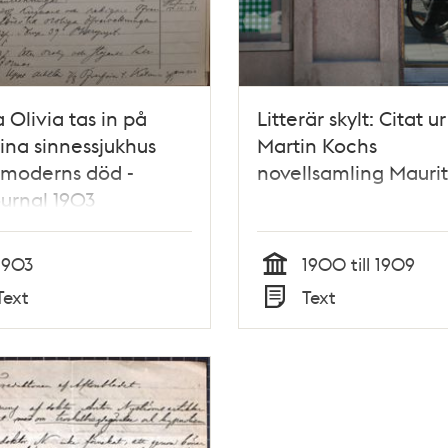
 Olivia tas in på
Litterär skylt: Citat ur
ina sinnessjukhus
Martin Kochs
 moderns död -
novellsamling Maurit
ournal 1903
1903
1900 till 1909
Tid
Text
Text
Typ