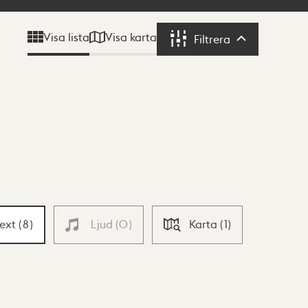
Visa karta
Visa lista
Filtrera
Filtrera
Text
(
8
)
Ljud
(
0
)
Karta
(
1
)