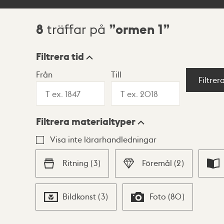
8
ormen 1
träffar på
Sökresultat
Filtrera tid
Från
Till
Visningsläge
Filtrer
Filtrera materialtyper
Lista
Karta
Visa inte lärarhandledningar
Ritning
(
3
)
Föremål
(
2
)
Bildkonst
(
3
)
Foto
(
80
)