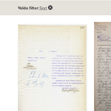
Totalt
Valda filter:
Text
8
träffar