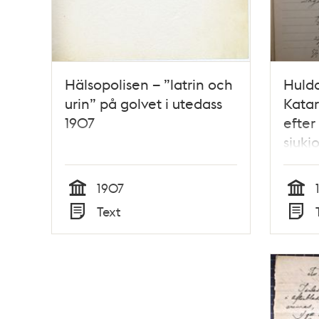
Hälsopolisen – ”latrin och
Hulda
urin” på golvet i utedass
Katar
1907
efter
sjukj
1907
Tid
Tid
Text
Typ
Typ