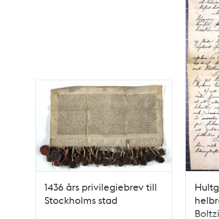
1436 års privilegiebrev till
Hultg
Stockholms stad
helb
Boltz