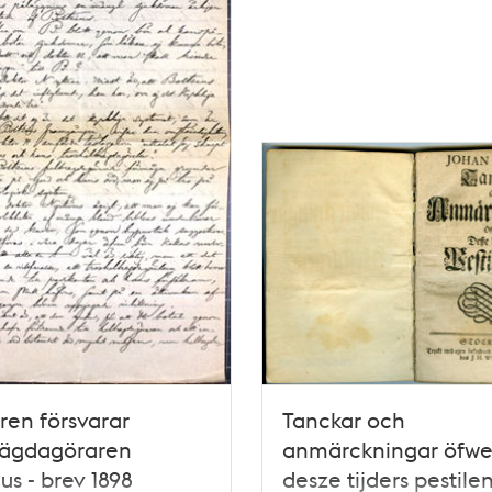
ren försvarar
Tanckar och
rägdagöraren
anmärckningar öfwe
ius - brev 1898
desze tijders pestilen