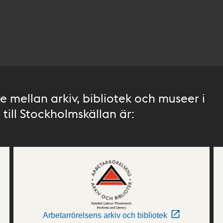
 mellan arkiv, bibliotek och museer i
till Stockholmskällan är:
Arbetarrörelsens arkiv och bibliotek