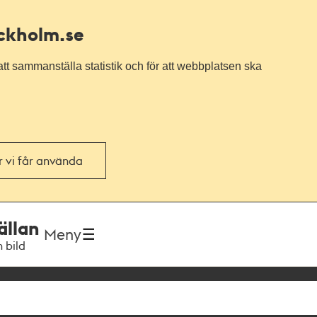
ockholm.se
tt sammanställa statistik och för att webbplatsen ska
or vi får använda
ällan
Meny
h bild