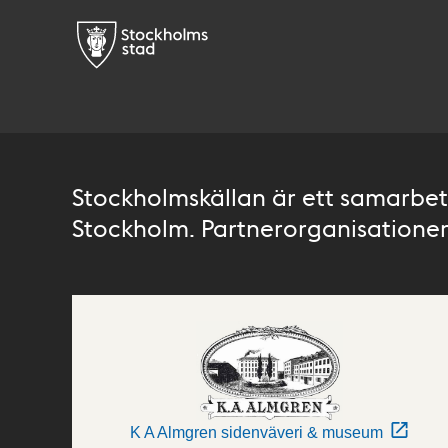
Stockholmskällan är ett samarbete
Stockholm. Partnerorganisationer 
K A Almgren sidenväveri & museum