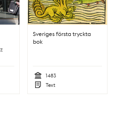
Sveriges första tryckta
bok
z
1483
Tid
Text
Typ