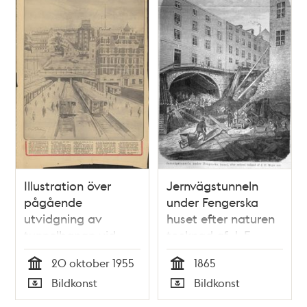
Illustration över
Jernvägstunneln
pågående
under Fengerska
utvidgning av
huset efter naturen
tunnelbanan vid
tecknad af J. F.
Södermalmstorg
Meyer s:or. Litografi
20 oktober 1955
1865
i Illustrerad Tidning,
Tid
Tid
Bildkonst
Bildkonst
nr 22 den 3 juni 1865.
Typ
Typ