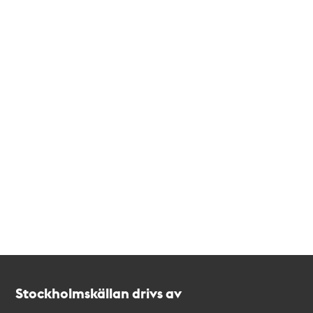
Kontakt
Stockholmskällan
Stockholmskällan drivs av