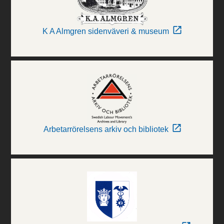
K A Almgren sidenväveri & museum
Arbetarrörelsens arkiv och bibliotek