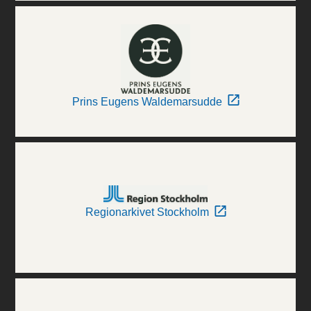
Prins Eugens Waldemarsudde
Regionarkivet Stockholm