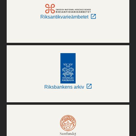
Riksantikvarieämbetet
Riksbankens arkiv