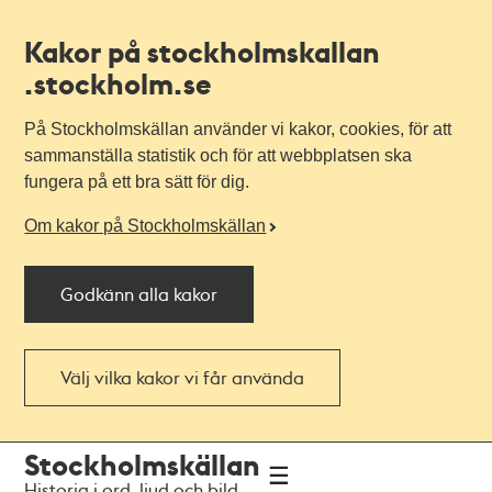
Kakor på stockholmskallan
.stockholm.se
På Stockholmskällan använder vi kakor, cookies, för att
sammanställa statistik och för att webbplatsen ska
fungera på ett bra sätt för dig.
Om kakor på Stockholmskällan
Godkänn alla kakor
Välj vilka kakor vi får använda
Till
Till
Stockholmskällan
navigationen
huvudinnehållet
Historia i ord, ljud och bild