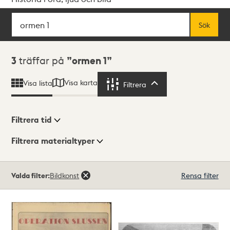
Sök
Fritextsök
Sök
Sökresultat
3
träffar på
ormen 1
Visa karta
Visa lista
Filtrera
Filtrera
Filtrera tid
Filtrera materialtyper
Visningsläge
Totalt
Valda filter:
Bildkonst
Rensa filter
3
träffar
Lista
Karta