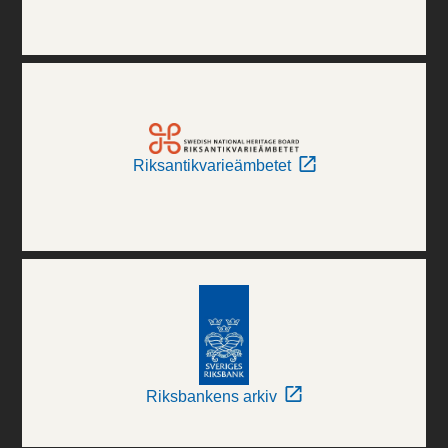
Riksantikvarieämbetet
Riksbankens arkiv