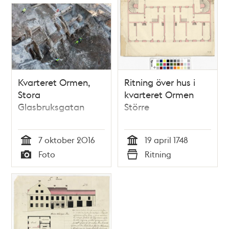
Kvarteret Ormen,
Ritning över hus i
Stora
kvarteret Ormen
Glasbruksgatan
Större
7 oktober 2016
19 april 1748
Tid
Tid
Foto
Ritning
Typ
Typ