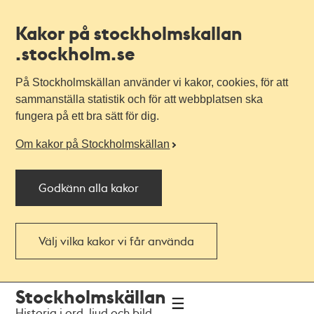
Kakor på stockholmskallan
.stockholm.se
På Stockholmskällan använder vi kakor, cookies, för att
sammanställa statistik och för att webbplatsen ska
fungera på ett bra sätt för dig.
Om kakor på Stockholmskällan
Godkänn alla kakor
Välj vilka kakor vi får använda
Till
Till
Stockholmskällan
navigationen
huvudinnehållet
Historia i ord, ljud och bild