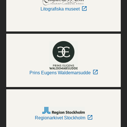
Litografiska museet
Prins Eugens Waldemarsudde
Regionarkivet Stockholm