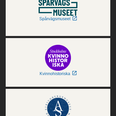
Spårvägsmuseet
Kvinnohistoriska