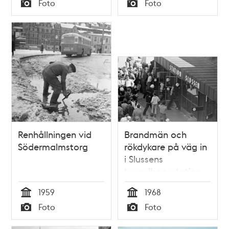
Tid
Tid
Foto
Foto
Typ
Typ
Renhållningen vid
Brandmän och
Södermalmstorg
rökdykare på väg in
i Slussens
tunnelbanestation
från Ryssgården.
1959
1968
Tid
Tid
Foto
Foto
Typ
Typ