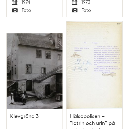
1974
1973
järnspis
Sjömanshemmet -
Tid
Tid
Foto
Foto
dec 1973.
Typ
Typ
Flyttbussar. Del av
Stadsmuseets flygel
syns till höger i
bilden
Klevgränd 3
Hälsopolisen –
”latrin och urin” på