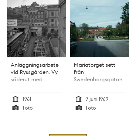
Anläggningsarbete
Mariatorget sett
vid Ryssgården. Vy
från
söderut med
Swedenborgsgatan
Sjömanshemmet i
fonden
1961
7 juni 1969
Tid
Tid
Foto
Foto
Typ
Typ