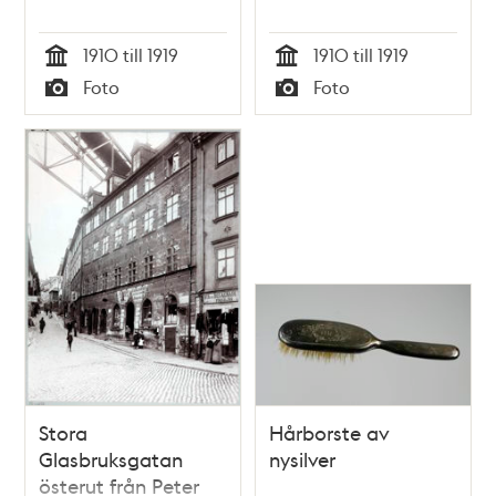
1910 till 1919
1910 till 1919
Tid
Tid
Foto
Foto
Typ
Typ
Stora
Hårborste av
Glasbruksgatan
nysilver
österut från Peter