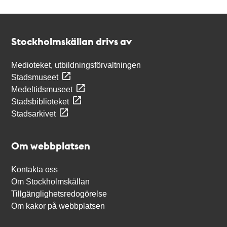
Kontakt
Stockholmskällan
Stockholmskällan drivs av
Medioteket, utbildningsförvaltningen
Stadsmuseet
Medeltidsmuseet
Stadsbiblioteket
Stadsarkivet
Om webbplatsen
Kontakta oss
Om Stockholmskällan
Tillgänglighetsredogörelse
Om kakor på webbplatsen