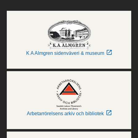
K A Almgren sidenväveri & museum
Arbetarrörelsens arkiv och bibliotek