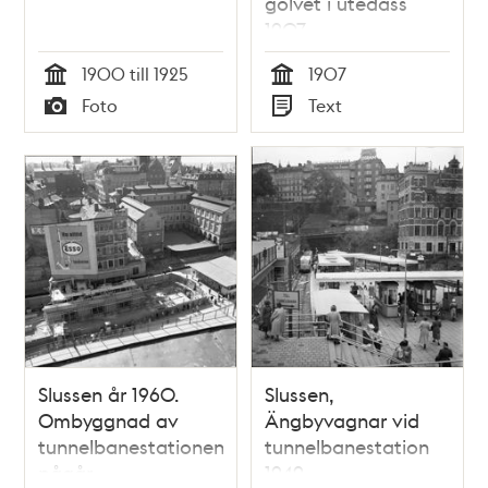
golvet i utedass
1907
1900 till 1925
1907
Tid
Tid
Foto
Text
Typ
Typ
Slussen år 1960.
Slussen,
Ombyggnad av
Ängbyvagnar vid
tunnelbanestationen
tunnelbanestation
pågår.
1949