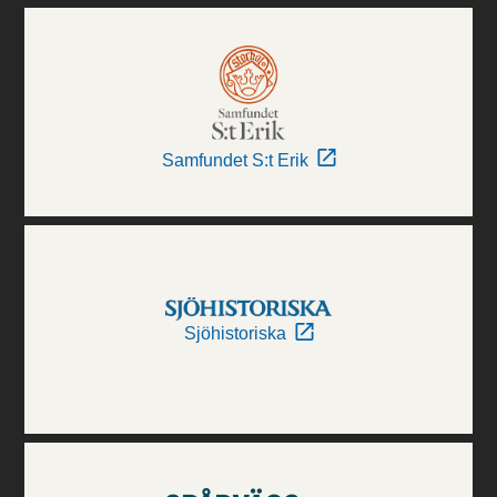
Samfundet S:t Erik
Sjöhistoriska