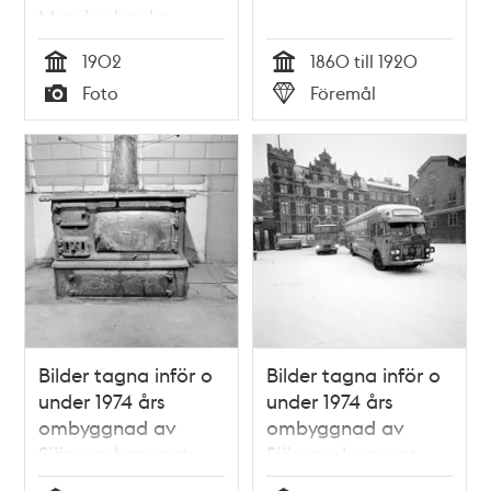
Myndes backe.
Högt över gatan
1902
1860 till 1920
syns gångbron till
Tid
Tid
Foto
Föremål
Katarinahissen.
Typ
Typ
Bilder tagna inför o
Bilder tagna inför o
under 1974 års
under 1974 års
ombyggnad av
ombyggnad av
Sjömanshemmet.
Sjömanshemmet.
Bv, rum 005 med
Utflyttning ur