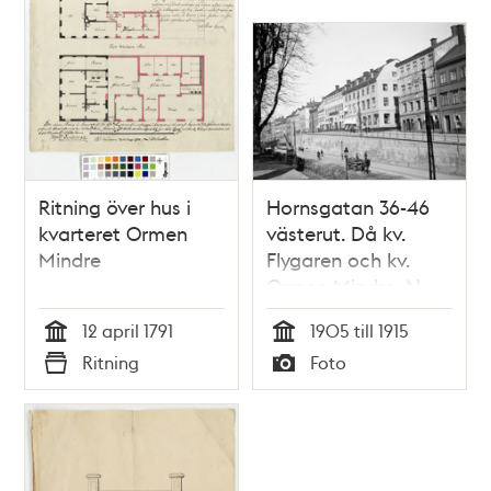
Ritning över hus i
Hornsgatan 36-46
kvarteret Ormen
västerut. Då kv.
Mindre
Flygaren och kv.
Ormen Mindre. Nu
kv. Svalgången och
12 april 1791
1905 till 1915
kv. Ormen Mindre
Tid
Tid
Ritning
Foto
Typ
Typ