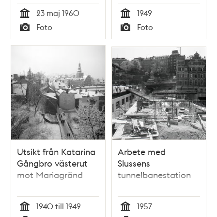
23 maj 1960
1949
Tid
Tid
Foto
Foto
Typ
Typ
Utsikt från Katarina
Arbete med
Gångbro västerut
Slussens
mot Mariagränd
tunnelbanestation
1940 till 1949
1957