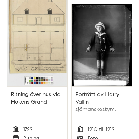
Ritning över hus vid
Porträtt av Harry
Hökens Gränd
Vallin i
sjömanskostym.
1729
1910 till 1919
Tid
Tid
Ritning
Foto