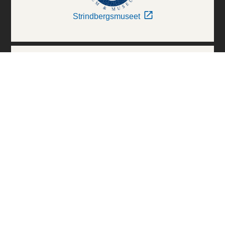
Strindbergsmuseet
Thielska Galleriet
Världskulturmuseerna