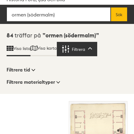
Sök
Fritextsök
Sök
Sökresultat
84
träffar på
ormen (södermalm)
Visa karta
Visa lista
Filtrera
Filtrera
Filtrera tid
Filtrera materialtyper
Visningsläge
Totalt
84
träffar
Lista
Karta