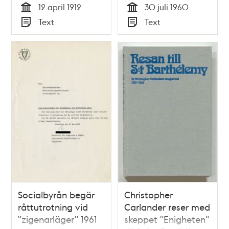
12 april 1912
30 juli 1960
Tid
Tid
Text
Text
Typ
Typ
Socialbyrån begär
Christopher
råttutrotning vid
Carlander reser med
"zigenarläger" 1961
skeppet "Enigheten"