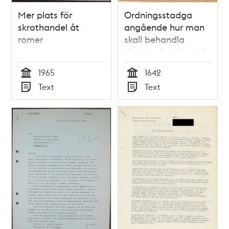
Mer plats för
Ordningsstadga
skrothandel åt
angående hur man
romer
skall behandla
tiggare, fattiga och
romer
1965
1642
Tid
Tid
Text
Text
Typ
Typ