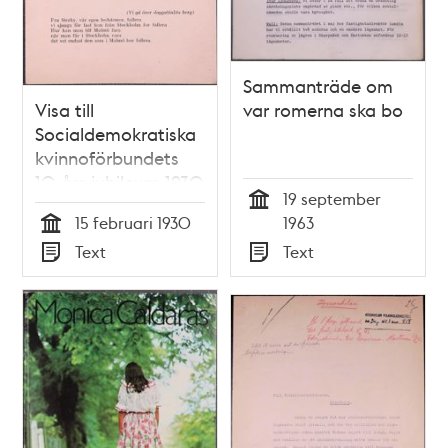
Sammanträde om
Visa till
var romerna ska bo
Socialdemokratiska
kvinnoförbundets
10-års jubileum 1930
19 september
Tid
15 februari 1930
1963
Tid
Text
Text
Typ
Typ