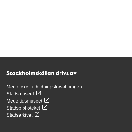
Kontakt
Stockholmskällan
Stockholmskällan drivs av
Medioteket, utbildningsförvaltningen
Stadsmuseet
Medeltidsmuseet
Stadsbiblioteket
Stadsarkivet