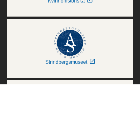
Kvinnohistoriska
Strindbergsmuseet
Thielska Galleriet