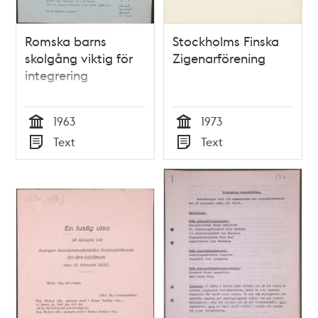
Romska barns
Stockholms Finska
skolgång viktig för
Zigenarförening
integrering
1963
1973
Tid
Tid
Text
Text
Typ
Typ