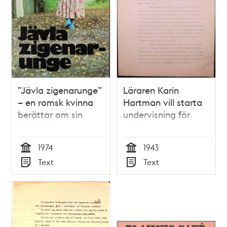
”Jävla zigenarunge”
Läraren Karin
– en romsk kvinna
Hartman vill starta
berättar om sin
undervisning för
barndom
romer
1974
1943
Tid
Tid
Text
Text
Typ
Typ