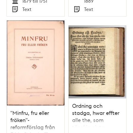
Tid
1679 till 1751
1889
och Maria von
Tid
Text
Text
Scheele
Typ
Typ
Ordning och
"Minfru, fru eller
stadga, hwar effter
fröken"-
alle the, som
reformförslag från
tänckia niuta