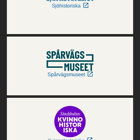
Sjöhistoriska
Spårvägsmuseet