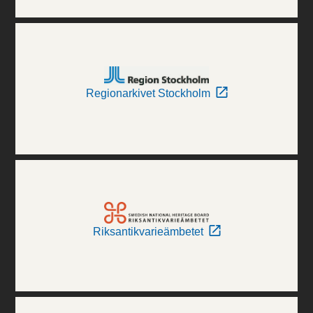
Regionarkivet Stockholm
Riksantikvarieämbetet