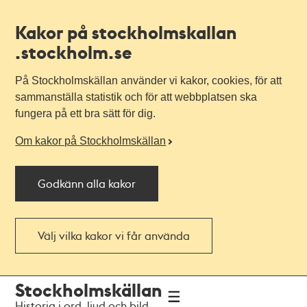
Kakor på stockholmskallan
.stockholm.se
På Stockholmskällan använder vi kakor, cookies, för att
sammanställa statistik och för att webbplatsen ska
fungera på ett bra sätt för dig.
Om kakor på Stockholmskällan
Godkänn alla kakor
Välj vilka kakor vi får använda
Till
Till
Stockholmskällan
navigationen
huvudinnehållet
Historia i ord, ljud och bild