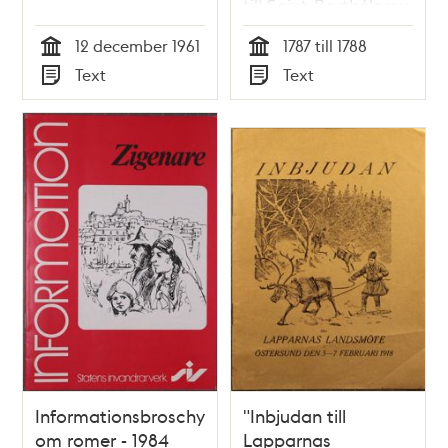
till Saint-Barthélemy
1787-1788
12 december 1961
1787 till 1788
Tid
Tid
Text
Text
Typ
Typ
Informationsbroschyr
"Inbjudan till
om romer - 1984
Lapparnas