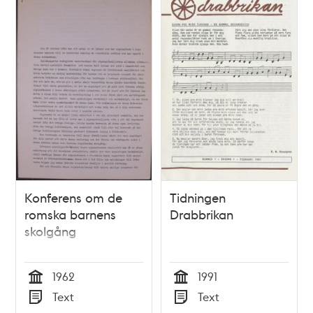
Konferens om de
Tidningen
romska barnens
Drabbrikan
skolgång
1962
1991
Tid
Tid
Text
Text
Typ
Typ