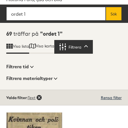
Sök
Fritextsök
Sök
Sökresultat
69
träffar på
ordet 1
Visa karta
Visa lista
Filtrera
Filtrera
Filtrera tid
Filtrera materialtyper
Visningsläge
Totalt
Valda filter:
Text
Rensa filter
69
träffar
Lista
Karta