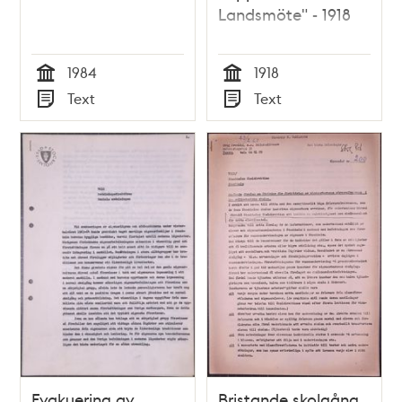
Landsmöte" - 1918
1984
1918
Tid
Tid
Text
Text
Typ
Typ
Evakuering av
Bristande skolgång