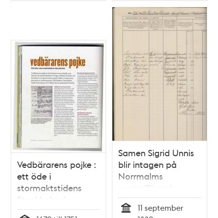
Samen Sigrid Unnis
Vedbärarens pojke :
blir intagen på
ett öde i
Norrmalms
stormaktstidens
centralfängelse
Stockholm /
11 september
PiaMaria Hallberg