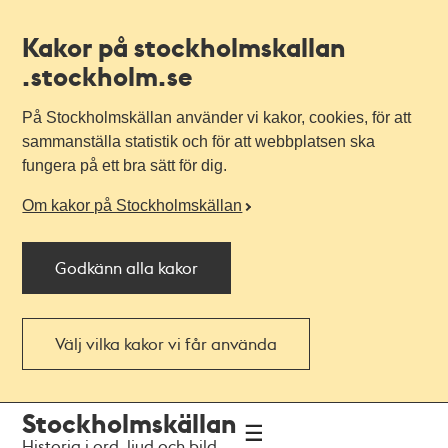
Kakor på stockholmskallan
.stockholm.se
På Stockholmskällan använder vi kakor, cookies, för att
sammanställa statistik och för att webbplatsen ska
fungera på ett bra sätt för dig.
Om kakor på Stockholmskällan
Godkänn alla kakor
Välj vilka kakor vi får använda
Till
Till
Stockholmskällan
navigationen
huvudinnehållet
Historia i ord, ljud och bild