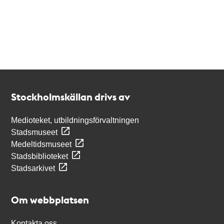
Kontakt
Stockholmskällan
Stockholmskällan drivs av
Medioteket, utbildningsförvaltningen
Stadsmuseet
Medeltidsmuseet
Stadsbiblioteket
Stadsarkivet
Om webbplatsen
Kontakta oss