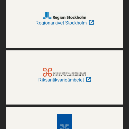
Regionarkivet Stockholm
Riksantikvarieämbetet