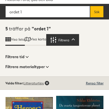
Sök
Fritextsök
Sök
Sökresultat
5
träffar på
ordet 1
Visa karta
Visa lista
Filtrera
Filtrera
Filtrera tid
Filtrera materialtyper
Visningsläge
Totalt
Valda filter:
Litteraturtips
Rensa filter
5
träffar
Lista
Karta