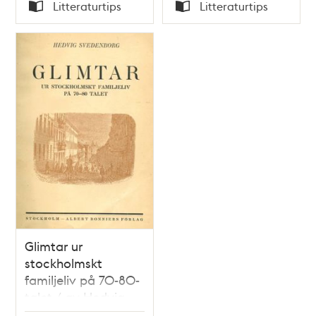
Tid
Tid
Litteraturtips
Litteraturtips
Typ
Typ
Glimtar ur
stockholmskt
familjeliv på 70-80-
talet / av Hedvig
Svedenborg