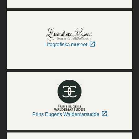
Litografiska museet
Prins Eugens Waldemarsudde