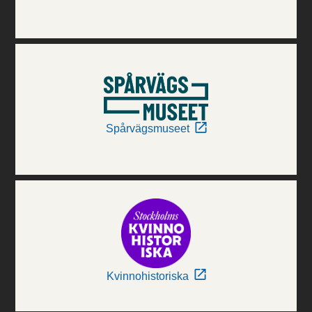
Spårvägsmuseet
Kvinnohistoriska