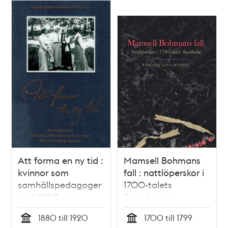
Att forma en ny tid :
Mamsell Bohmans
kvinnor som
fall : nattlöperskor i
samhällspedagoger
1700-talets
runt 1900 : en
Stockholm /
kollektivbiografi /
Rebecka
1880 till 1920
1700 till 1799
Boel Englund (red)
Lennartsson