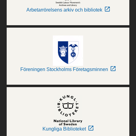
Arbetarrörelsens arkiv och bibliotek
Föreningen Stockholms Företagsminnen
Kungliga Biblioteket