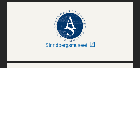
Strindbergsmuseet
Thielska Galleriet