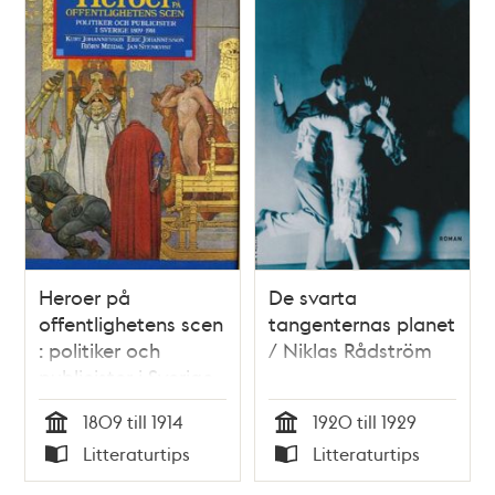
Heroer på
De svarta
offentlighetens scen
tangenternas planet
: politiker och
/ Niklas Rådström
publicister i Sverige
1809-1914
1809 till 1914
1920 till 1929
Tid
Tid
Litteraturtips
Litteraturtips
Typ
Typ