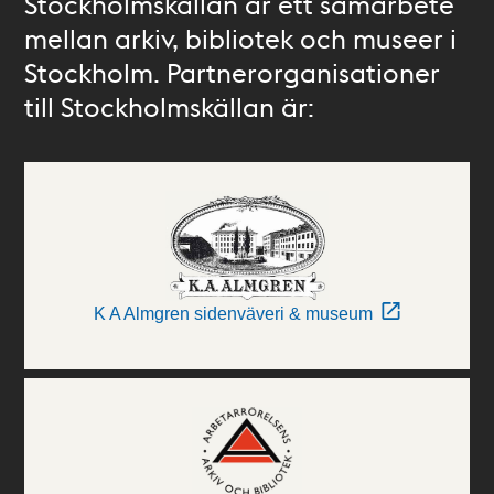
Stockholmskällan är ett samarbete
mellan arkiv, bibliotek och museer i
Stockholm. Partnerorganisationer
till Stockholmskällan är:
K A Almgren sidenväveri & museum