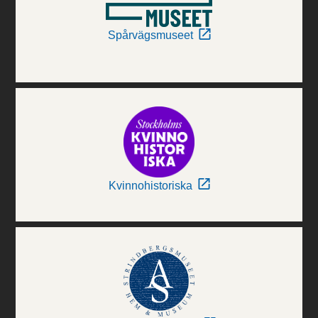
Spårvägsmuseet
Kvinnohistoriska