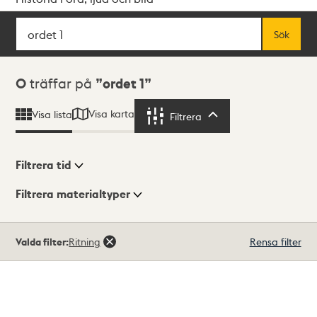
Sök
Fritextsök
Sök
Sökresultat
0
träffar på
ordet 1
Visa karta
Visa lista
Filtrera
Filtrera
Filtrera tid
Filtrera materialtyper
Visningsläge
Totalt
Valda filter:
Ritning
Rensa filter
0
träffar
Lista
Karta