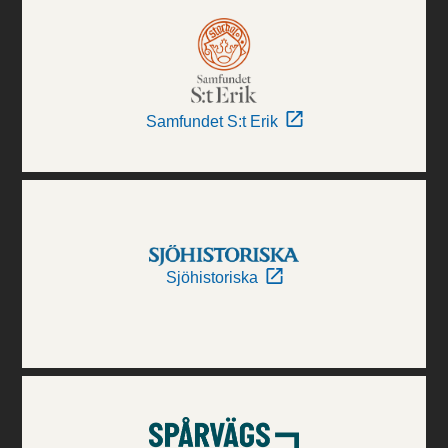
Samfundet S:t Erik
Sjöhistoriska