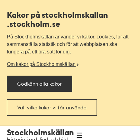
Kakor på stockholmskallan
.stockholm.se
På Stockholmskällan använder vi kakor, cookies, för att
sammanställa statistik och för att webbplatsen ska
fungera på ett bra sätt för dig.
Om kakor på Stockholmskällan
Godkänn alla kakor
Välj vilka kakor vi får använda
Till
Till
Stockholmskällan
navigationen
huvudinnehållet
Historia i ord, ljud och bild