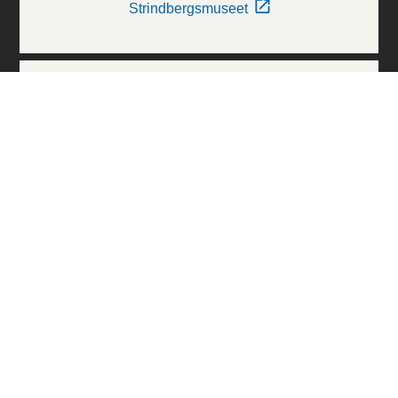
Strindbergsmuseet
Thielska Galleriet
Världskulturmuseerna