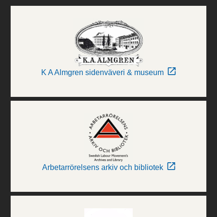
K A Almgren sidenväveri & museum
Arbetarrörelsens arkiv och bibliotek