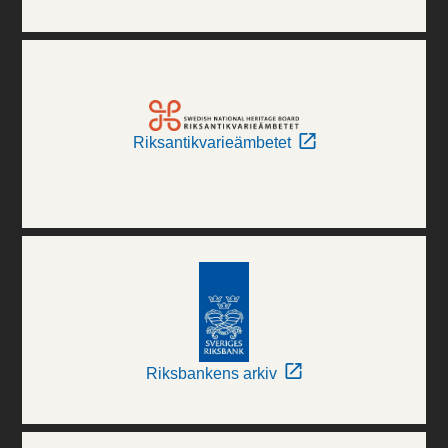
Riksantikvarieämbetet
Riksbankens arkiv