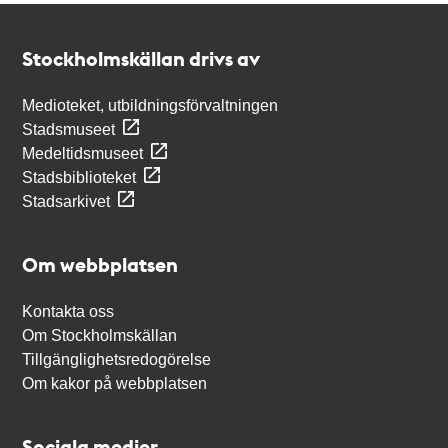
Kontakt
Stockholmskällan
Stockholmskällan drivs av
Medioteket, utbildningsförvaltningen
Stadsmuseet
Medeltidsmuseet
Stadsbiblioteket
Stadsarkivet
Om webbplatsen
Kontakta oss
Om Stockholmskällan
Tillgänglighetsredogörelse
Om kakor på webbplatsen
Sociala medier