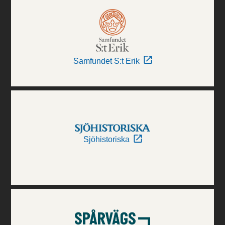
Samfundet S:t Erik
Sjöhistoriska