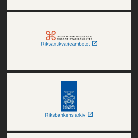
Riksantikvarieämbetet
Riksbankens arkiv