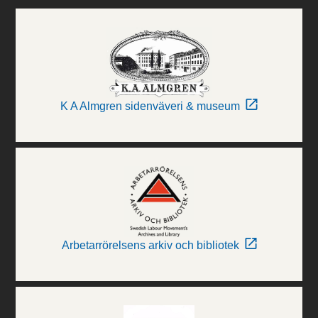
K A Almgren sidenväveri & museum
Arbetarrörelsens arkiv och bibliotek