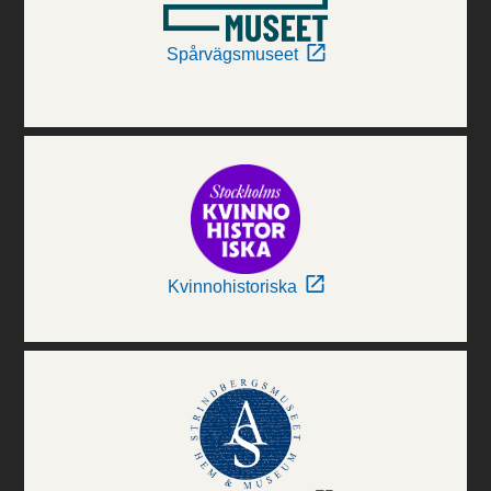
Spårvägsmuseet
Kvinnohistoriska