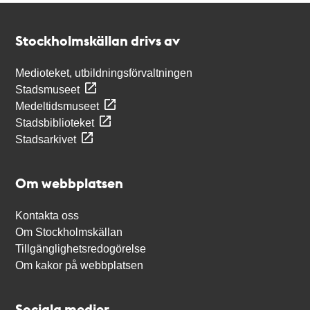
Kontakt
Stockholmskällan
Stockholmskällan drivs av
Medioteket, utbildningsförvaltningen
Stadsmuseet
Medeltidsmuseet
Stadsbiblioteket
Stadsarkivet
Om webbplatsen
Kontakta oss
Om Stockholmskällan
Tillgänglighetsredogörelse
Om kakor på webbplatsen
Sociala medier