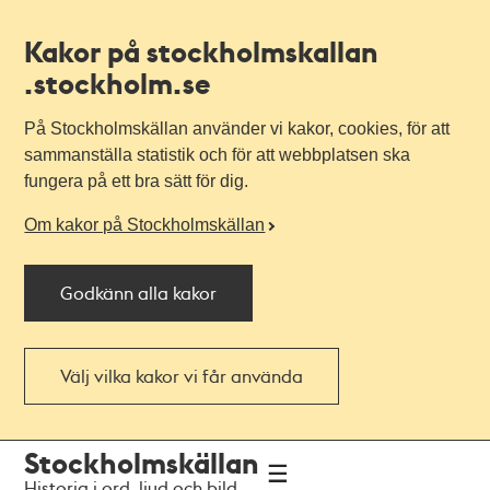
Kakor på stockholmskallan
.stockholm.se
På Stockholmskällan använder vi kakor, cookies, för att
sammanställa statistik och för att webbplatsen ska
fungera på ett bra sätt för dig.
Om kakor på Stockholmskällan
Godkänn alla kakor
Välj vilka kakor vi får använda
Till
Till
Stockholmskällan
navigationen
huvudinnehållet
Historia i ord, ljud och bild