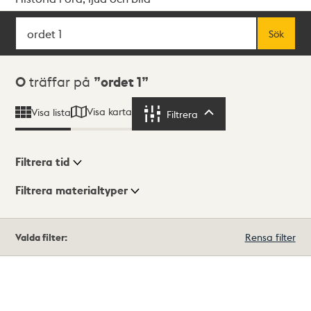
Sök
Fritextsök
Sök
Sökresultat
0
träffar på
ordet 1
Visa karta
Visa lista
Filtrera
Filtrera
Filtrera tid
Filtrera materialtyper
Visningsläge
Totalt
Valda filter:
Rensa filter
0
träffar
Lista
Karta