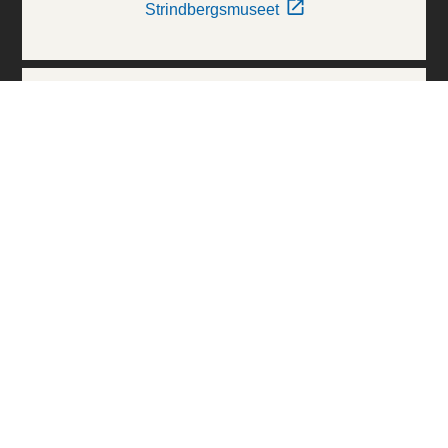
Strindbergsmuseet
Thielska Galleriet
Världskulturmuseerna