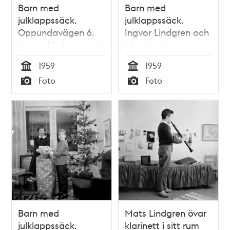
Barn med
Barn med
julklappssäck.
julklappssäck.
Oppundavägen 6.
Ingvor Lindgren och
Ingvor Lindgren och
Mats Lindgren.
Mats Lindgren
Oppundavägen 6
1959
1959
Tid
Tid
Foto
Foto
Typ
Typ
Barn med
Mats Lindgren övar
julklappssäck.
klarinett i sitt rum