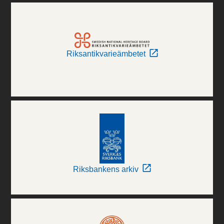
Riksantikvarieämbetet
Riksbankens arkiv