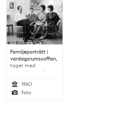
Familjeporträtt i
vardagsrumssoffan,
taget med
självutlösare. Fr.v.
Herbert Lindgren,
1960
Mats Lindgren,
Tid
Foto
Maud Lindgren och
Typ
Ingvor Lindgren