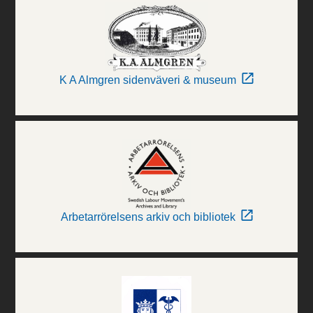
K A Almgren sidenväveri & museum
Arbetarrörelsens arkiv och bibliotek