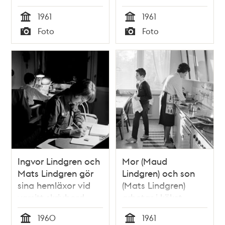
Oppundavägen 6
1961
1961
Tid
Tid
Foto
Foto
Typ
Typ
Ingvor Lindgren och
Mor (Maud
Mats Lindgren gör
Lindgren) och son
sina hemläxor vid
(Mats Lindgren)
varsitt skrivbord.
arbetar i köket,
Oppundavägen 6
Oppundavägen 6
1960
1961