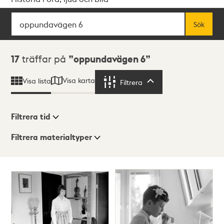
Sök
Fritextsök
Sök
Sökresultat
17
träffar på
oppundavägen 6
Visa karta
Visa lista
Filtrera
Filtrera
Filtrera tid
Filtrera materialtyper
Visningsläge
Totalt
17
träffar
Lista
Karta