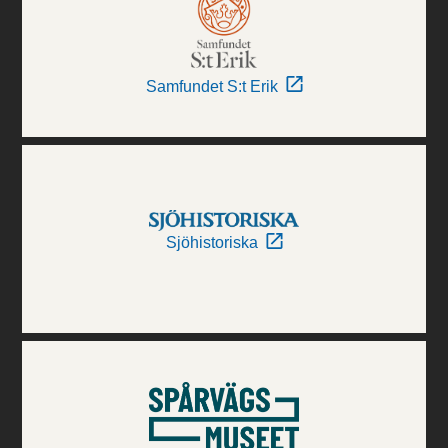
Samfundet S:t Erik
Sjöhistoriska