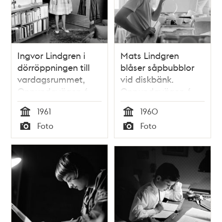
Ingvor Lindgren i
Mats Lindgren
dörröppningen till
blåser såpbubblor
vardagsrummet,
vid diskbänk.
Oppundavägen 6
Oppundavägen 6
1961
1960
Tid
Tid
Foto
Foto
Typ
Typ