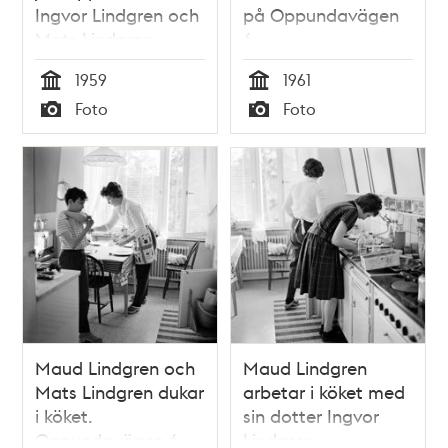
Ingvor Lindgren och
på Oppundavägen
Mats Lindgren.
6
Oppundavägen 6
1959
1961
Tid
Tid
Foto
Foto
Typ
Typ
Maud Lindgren och
Maud Lindgren
Mats Lindgren dukar
arbetar i köket med
i köket.
sin dotter Ingvor
Oppundavägen 6
Lindgren.