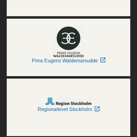
Prins Eugens Waldemarsudde
Regionarkivet Stockholm