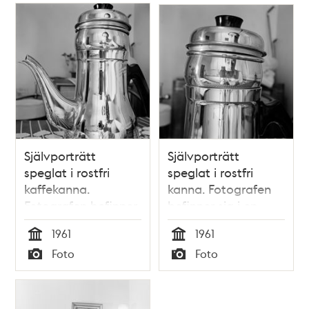
Självporträtt
Självporträtt
speglat i rostfri
speglat i rostfri
kaffekanna.
kanna. Fotografen
Fotografen befinner
befinner sig i en
sig i en köksinteriör
köksinteriör, som
1961
1961
också speglas i
Tid
Tid
Foto
Foto
kannan
Typ
Typ