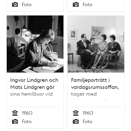
Tid
Tid
Foto
Foto
Typ
Typ
Ingvor Lindgren och
Familjeporträtt i
Mats Lindgren gör
vardagsrumssoffan,
sina hemläxor vid
taget med
varsitt skrivbord.
självutlösare. Fr.v.
Oppundavägen 6
Herbert Lindgren,
1960
1960
Mats Lindgren,
Tid
Tid
Foto
Foto
Maud Lindgren och
Typ
Typ
Ingvor Lindgren