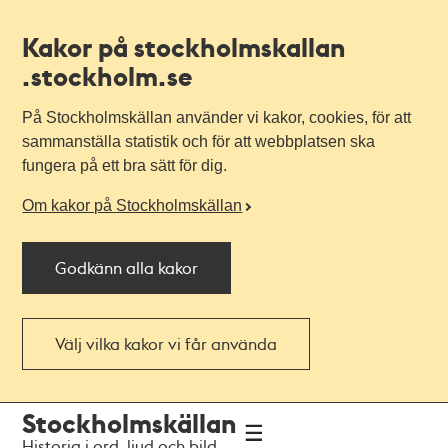
Kakor på stockholmskallan
.stockholm.se
På Stockholmskällan använder vi kakor, cookies, för att
sammanställa statistik och för att webbplatsen ska
fungera på ett bra sätt för dig.
Om kakor på Stockholmskällan
Godkänn alla kakor
Välj vilka kakor vi får använda
Till
Till
Stockholmskällan
navigationen
huvudinnehållet
Historia i ord, ljud och bild