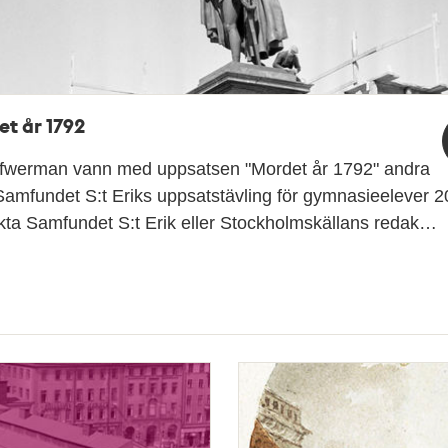
t år 1792
Öfwerman vann med uppsatsen "Mordet år 1792" andra
 Samfundet S:t Eriks uppsatstävling för gymnasieelever 2
kta Samfundet S:t Erik eller Stockholmskällans redak…