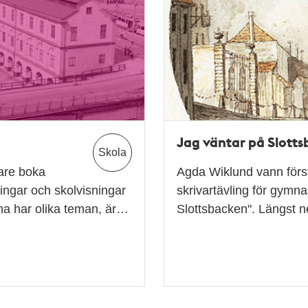
Jag väntar på Slott
Skola
are boka
Agda Wiklund vann först
ingar och skolvisningar
skrivartävling för gymn
na har olika teman, är…
Slottsbacken". Längst ne