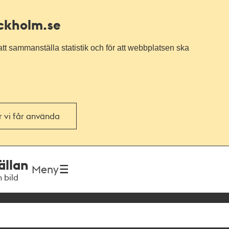
ockholm.se
tt sammanställa statistik och för att webbplatsen ska
or vi får använda
ällan
Meny
h bild