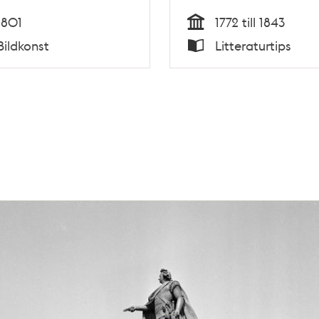
1801
1772 till 1843
Tid
Bildkonst
Litteraturtips
Typ