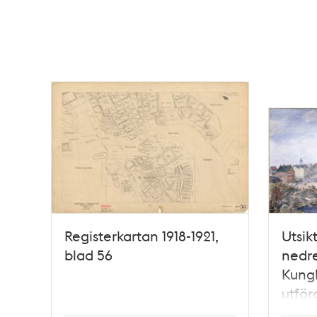
Registerkartan 1918-1921,
Utsik
blad 56
nedr
Kungl
utför