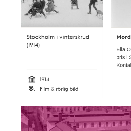
Morde
Stockholm i vinterskrud
(1914)
Ella 
pris i
Konta
1914
Tid
Film & rörlig bild
Typ