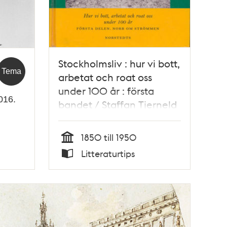
Stockholmsliv : hur vi bott,
Tema
arbetat och roat oss
under 100 år : första
016.
bandet / Staffan Tjerneld
1850 till 1950
Tid
Litteraturtips
Typ