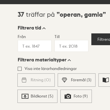
37
operan, gamla
träffar på
Sökresultat
Filtrera tid
Från
Till
Visningsläge
Filtrer
Filtrera materialtyper
Lista
Karta
Visa inte lärarhandledningar
Ritning
(
0
)
Föremål
(
3
)
Bildkonst
(
5
)
Foto
(
9
)