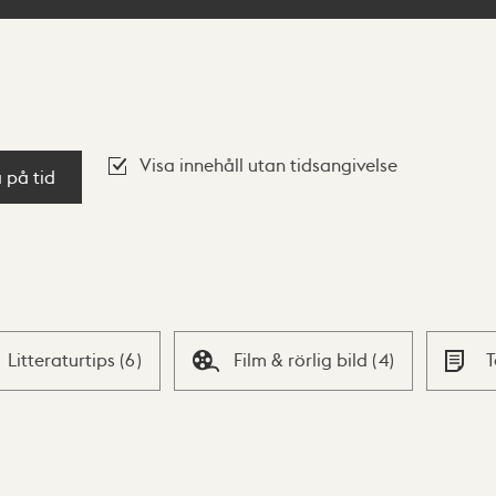
Visa innehåll utan tidsangivelse
a på tid
Litteraturtips
(
6
)
Film & rörlig bild
(
4
)