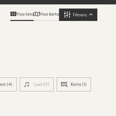
Visa karta
Visa lista
Filtrera
Filtrera
Text
(
4
)
Ljud
(
0
)
Karta
(
1
)