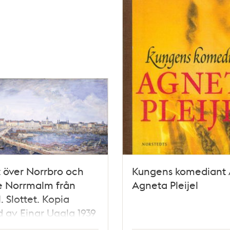
t över Norrbro och
Kungens komediant 
e Norrmalm från
Agneta Pleijel
. Slottet. Kopia
d av Einar Uggla 1939