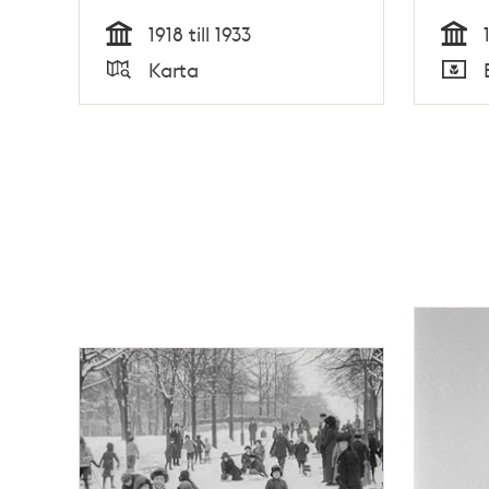
1918 till 1933
Tid
Tid
Karta
Typ
Typ