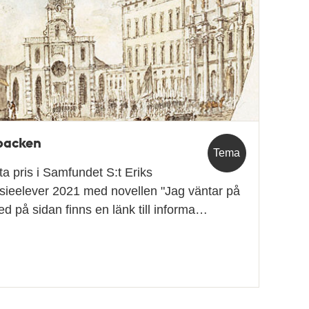
sbacken
Tema
a pris i Samfundet S:t Eriks
asieelever 2021 med novellen "Jag väntar på
d på sidan finns en länk till informa…