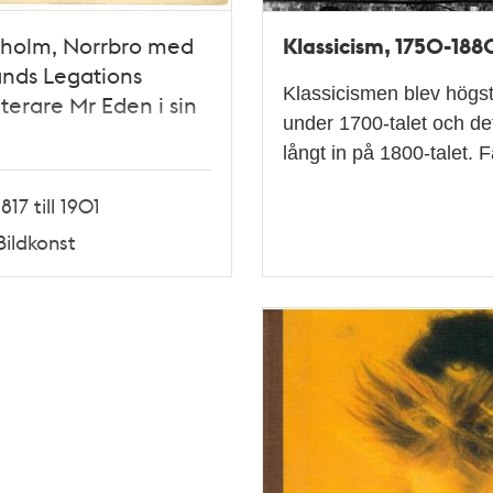
Klassicism, 1750-188
kholm, Norrbro med
nds Legations
Klassicismen blev högst
terare Mr Eden i sin
under 1700-talet och det
långt in på 1800-talet.
1817 till 1901
Bildkonst