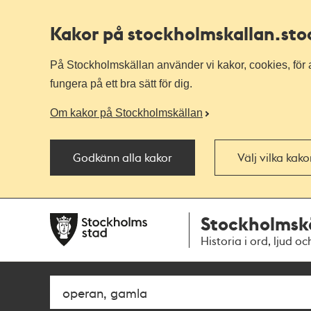
Kakor på stockholmskallan
.st
På Stockholmskällan använder vi kakor, cookies, för a
fungera på ett bra sätt för dig.
Om kakor på Stockholmskällan
Godkänn alla kakor
Välj vilka kak
Till
Till
Stockholmsk
navigationen
huvudinnehållet
Historia i ord, ljud oc
Sök
Fritextsök