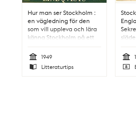
Hur man ser Stockholm :
Stoc
en vägledning för den
Engla
som vill uppleva och lära
Sekre
känna Stockholm på ett
släde
angenämt sätt / Lennart
Sundström
1949
Tid
Tid
Litteraturtips
Typ
Typ