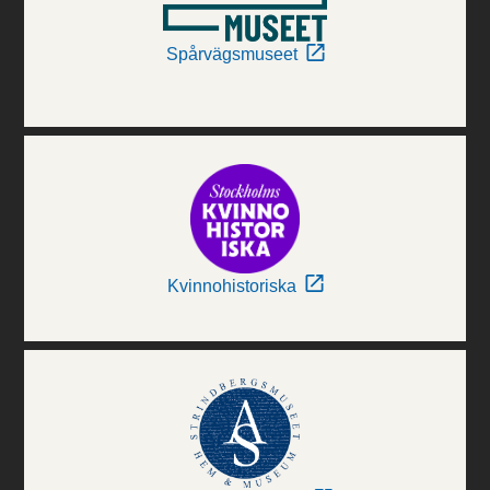
Spårvägsmuseet
Kvinnohistoriska