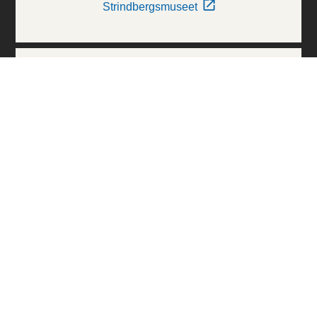
Strindbergsmuseet
Thielska Galleriet
Världskulturmuseerna