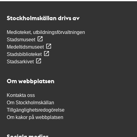
Kontakt
Stockholmskällan
Stockholmskällan drivs av
Medioteket, utbildningsförvaltningen
Stadsmuseet
Medeltidsmuseet
Stadsbiblioteket
Stadsarkivet
Om webbplatsen
Kontakta oss
Om Stockholmskällan
Tillgänglighetsredogörelse
Om kakor på webbplatsen
Sociala medier