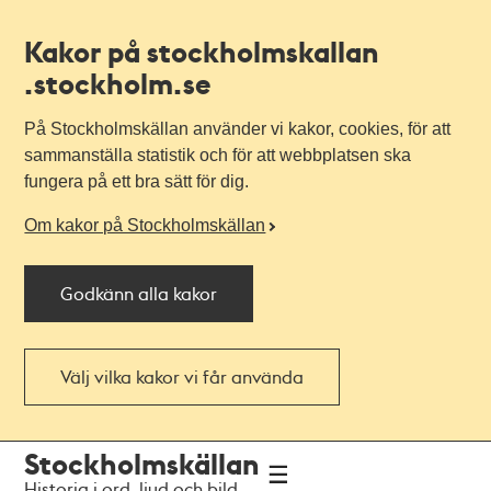
Kakor på stockholmskallan
.stockholm.se
På Stockholmskällan använder vi kakor, cookies, för att
sammanställa statistik och för att webbplatsen ska
fungera på ett bra sätt för dig.
Om kakor på Stockholmskällan
Godkänn alla kakor
Välj vilka kakor vi får använda
Till
Till
Stockholmskällan
navigationen
huvudinnehållet
Historia i ord, ljud och bild