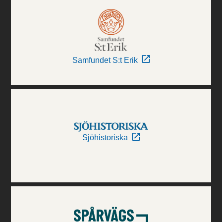
Samfundet S:t Erik
Sjöhistoriska