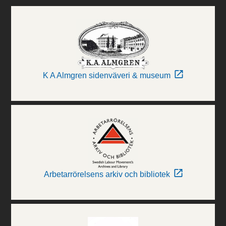
K A Almgren sidenväveri & museum
Arbetarrörelsens arkiv och bibliotek