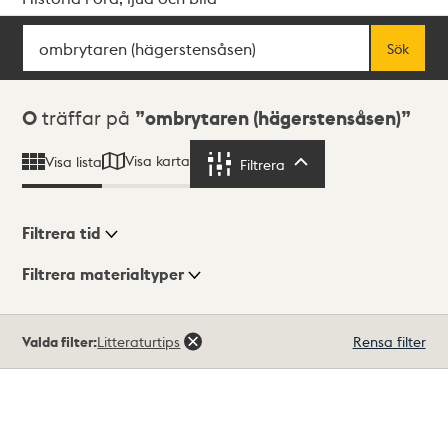
Sök
Fritextsök
Sök
Sökresultat
0
träffar på
ombrytaren (hägerstensåsen)
Visa karta
Visa lista
Filtrera
Filtrera
Filtrera tid
Filtrera materialtyper
Visningsläge
Totalt
Valda filter:
Litteraturtips
Rensa filter
0
träffar
Lista
Karta