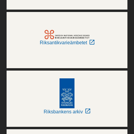
Riksantikvarieämbetet
Riksbankens arkiv