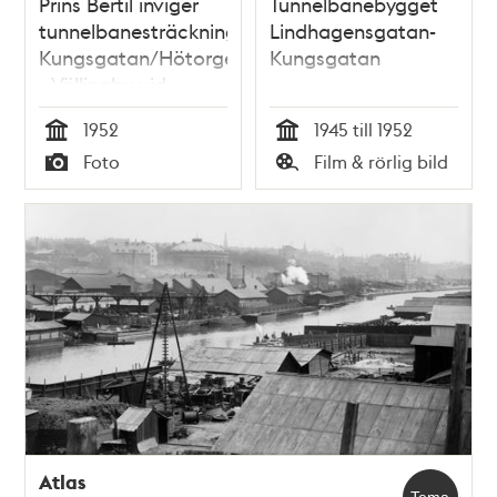
Prins Bertil inviger
Tunnelbanebygget
tunnelbanesträckningen
Lindhagensgatan-
Kungsgatan/Hötorget
Kungsgatan
- Vällingby vid
Odenplans
1952
1945 till 1952
tunnelbanestation
Tid
Tid
Foto
Film & rörlig bild
genom att klippa av
Typ
Typ
det blågula bandet
framför
premiärtåget.
Atlas
Tema