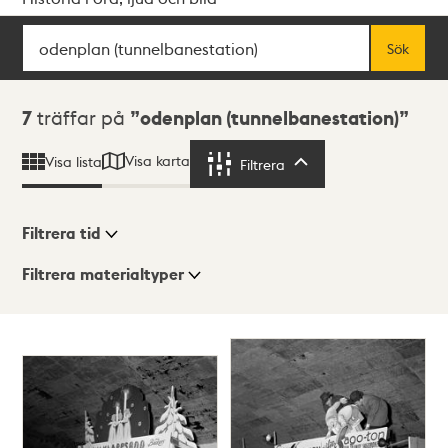
Sök
Fritextsök
Sök
Sökresultat
7
träffar på
odenplan (tunnelbanestation)
Visa karta
Visa lista
Filtrera
Filtrera
Filtrera tid
Filtrera materialtyper
Visningsläge
Totalt
7
träffar
Lista
Karta