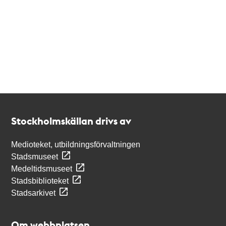
Kontakt
Stockholmskällan
Stockholmskällan drivs av
Medioteket, utbildningsförvaltningen
Stadsmuseet
Medeltidsmuseet
Stadsbiblioteket
Stadsarkivet
Om webbplatsen