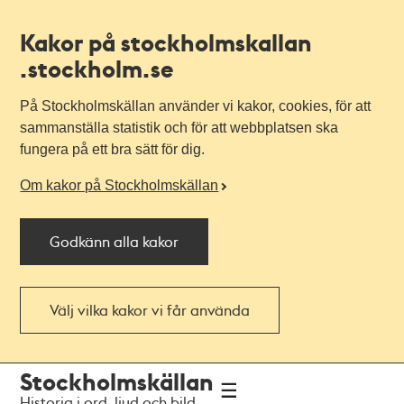
Kakor på stockholmskallan
.stockholm.se
På Stockholmskällan använder vi kakor, cookies, för att
sammanställa statistik och för att webbplatsen ska
fungera på ett bra sätt för dig.
Om kakor på Stockholmskällan
Godkänn alla kakor
Välj vilka kakor vi får använda
Till
Till
Stockholmskällan
navigationen
huvudinnehållet
Historia i ord, ljud och bild