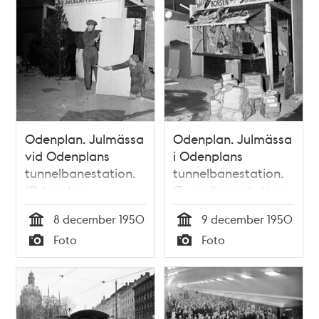
Odenplan. Julmässa
Odenplan. Julmässa
vid Odenplans
i Odenplans
tunnelbanestation.
tunnelbanestation.
(Odenplans
(Tunnelbanestationen
tunnelbanestation
öppnade först 26
8 december 1950
9 december 1950
öppnades 26
oktober 1952)
Tid
Tid
Foto
Foto
oktober 1952)
Typ
Typ