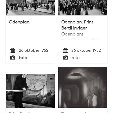
Odenplan.
Odenplan. Prins
Bertil inviger
Odenplans
tunnelbanestation.
(Den västra grenen
26 oktober 1952
26 oktober 1952
av tunnelbanan
Tid
Tid
Foto
Foto
invigs,
Typ
Typ
Kungsgatan/Hötorget
-Vällingby, 1952-10-
26)