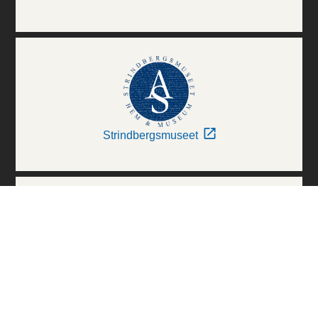
Strindbergsmuseet
Thielska Galleriet