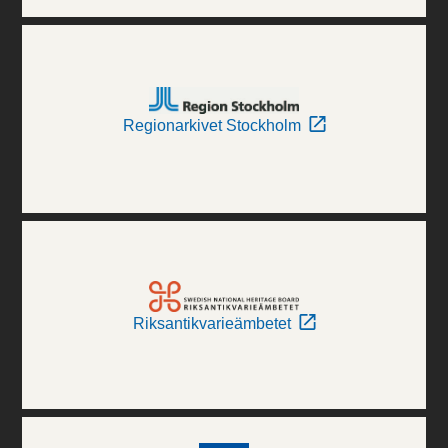
Regionarkivet Stockholm
Riksantikvarieämbetet