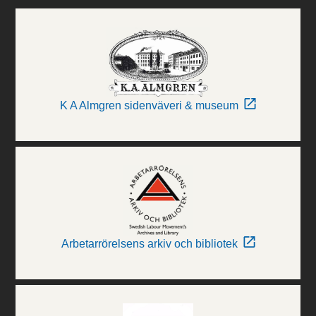
K A Almgren sidenväveri & museum
Arbetarrörelsens arkiv och bibliotek