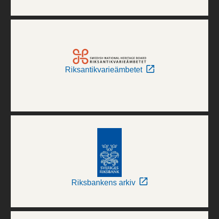
Riksantikvarieämbetet
Riksbankens arkiv