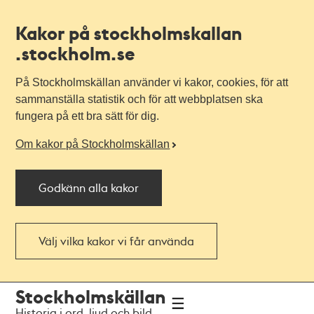
Kakor på stockholmskallan
.stockholm.se
På Stockholmskällan använder vi kakor, cookies, för att
sammanställa statistik och för att webbplatsen ska
fungera på ett bra sätt för dig.
Om kakor på Stockholmskällan
Godkänn alla kakor
Välj vilka kakor vi får använda
Till
Till
Stockholmskällan
navigationen
huvudinnehållet
Historia i ord, ljud och bild