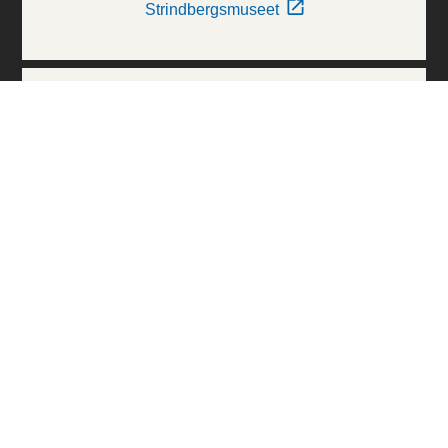
Strindbergsmuseet
Thielska Galleriet
Världskulturmuseerna