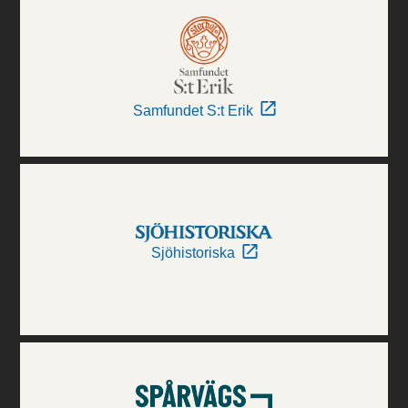
Samfundet S:t Erik
Sjöhistoriska