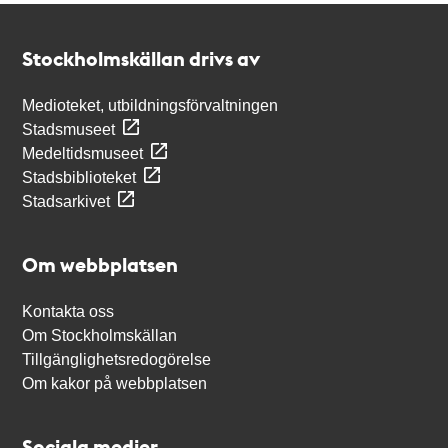
Kontakt
Stockholmskällan
Stockholmskällan drivs av
Medioteket, utbildningsförvaltningen
Stadsmuseet
Medeltidsmuseet
Stadsbiblioteket
Stadsarkivet
Om webbplatsen
Kontakta oss
Om Stockholmskällan
Tillgänglighetsredogörelse
Om kakor på webbplatsen
Sociala medier