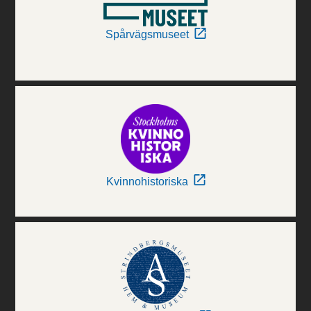
Spårvägsmuseet
Kvinnohistoriska