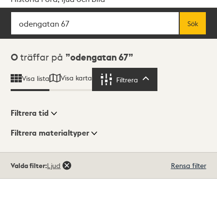
Sök
Fritextsök
Sök
Sökresultat
0
träffar på
odengatan 67
Visa karta
Visa lista
Filtrera
Filtrera
Filtrera tid
Filtrera materialtyper
Visningsläge
Totalt
Valda filter:
Ljud
Rensa filter
0
träffar
Lista
Karta