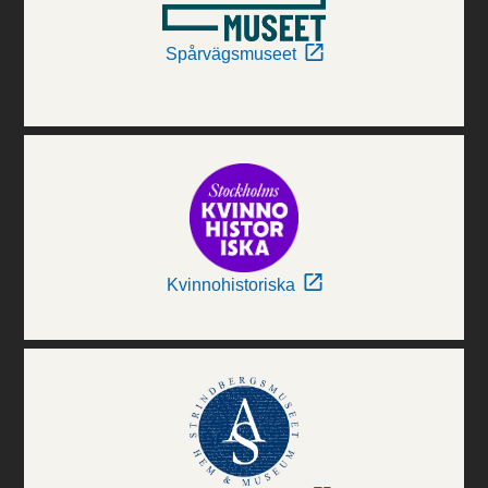
Spårvägsmuseet
Kvinnohistoriska