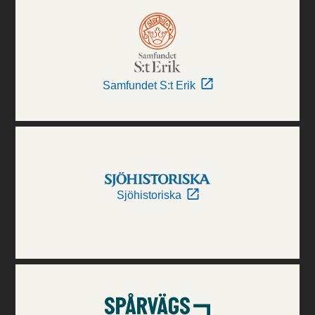
Samfundet S:t Erik
Sjöhistoriska