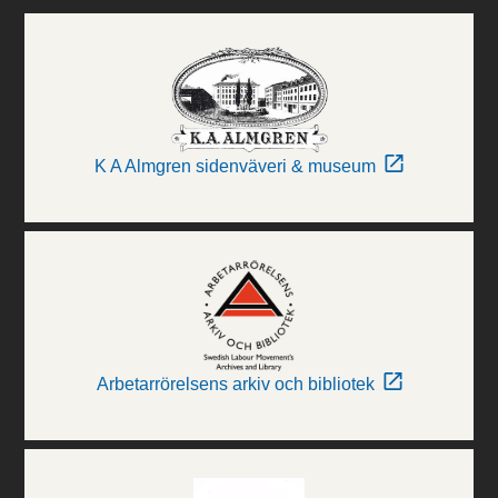
K A Almgren sidenväveri & museum
Arbetarrörelsens arkiv och bibliotek