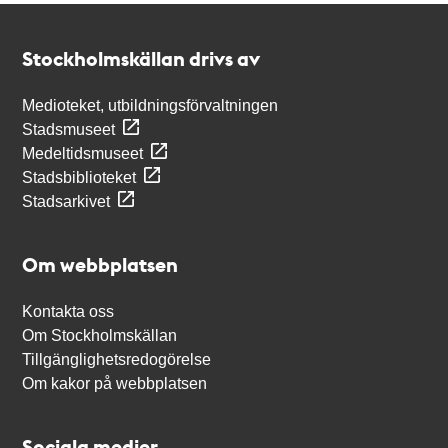
Kontakt
Stockholmskällan
Stockholmskällan drivs av
Medioteket, utbildningsförvaltningen
Stadsmuseet
Medeltidsmuseet
Stadsbiblioteket
Stadsarkivet
Om webbplatsen
Kontakta oss
Om Stockholmskällan
Tillgänglighetsredogörelse
Om kakor på webbplatsen
Sociala medier