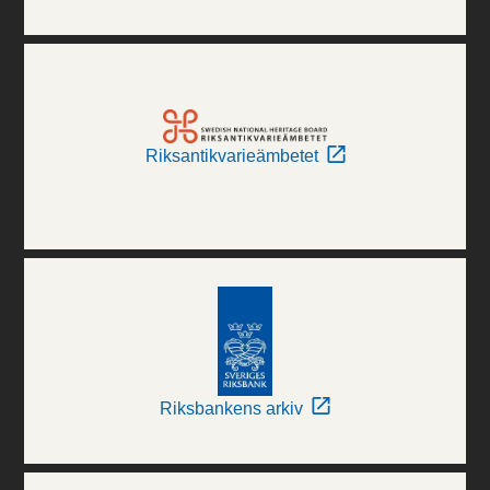
Riksantikvarieämbetet
Riksbankens arkiv