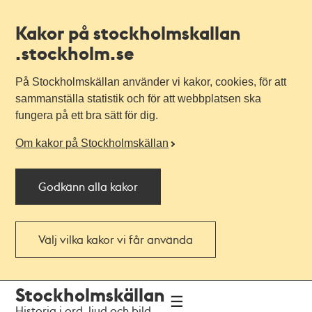
Kakor på stockholmskallan
.stockholm.se
På Stockholmskällan använder vi kakor, cookies, för att
sammanställa statistik och för att webbplatsen ska
fungera på ett bra sätt för dig.
Om kakor på Stockholmskällan
Godkänn alla kakor
Välj vilka kakor vi får använda
Till
Till
Stockholmskällan
navigationen
huvudinnehållet
Historia i ord, ljud och bild