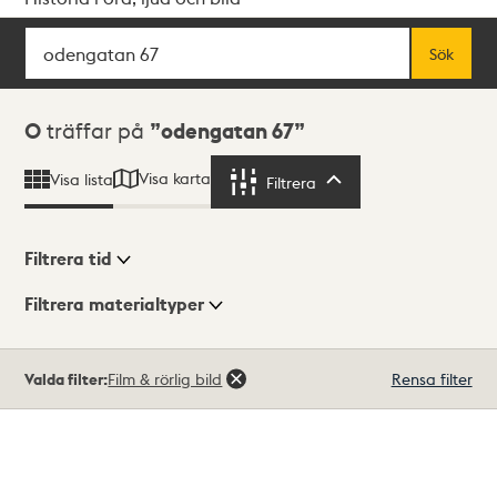
Sök
Fritextsök
Sök
Sökresultat
0
träffar på
odengatan 67
Visa karta
Visa lista
Filtrera
Filtrera
Filtrera tid
Filtrera materialtyper
Visningsläge
Totalt
Valda filter:
Film & rörlig bild
Rensa filter
0
träffar
Lista
Karta