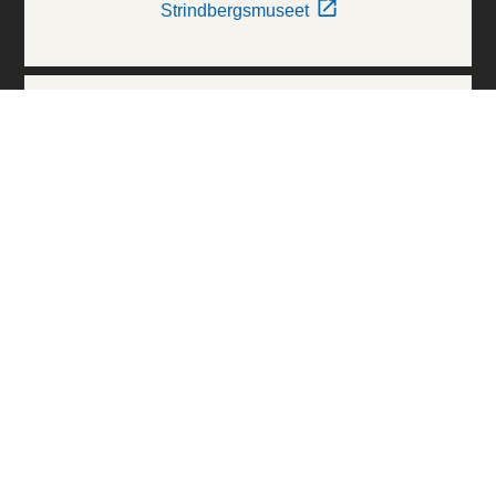
Strindbergsmuseet
Thielska Galleriet
Världskulturmuseerna