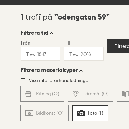
1
odengatan 59
träff på
Sökresultat
Filtrera tid
Från
Till
Visningsläge
Filtrer
Filtrera materialtyper
Lista
Karta
Visa inte lärarhandledningar
Ritning
(
0
)
Föremål
(
0
)
Bildkonst
(
0
)
Foto
(
1
)