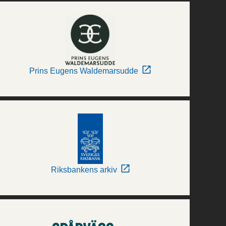
Prins Eugens Waldemarsudde
Riksbankens arkiv