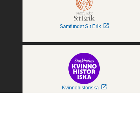
Samfundet S:t Erik
Kvinnohistoriska