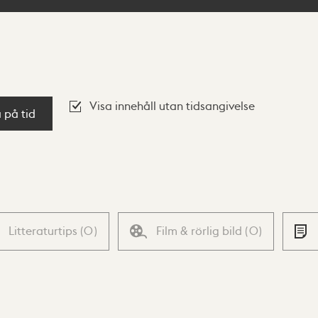
Visa innehåll utan tidsangivelse
a på tid
Litteraturtips
(
0
)
Film & rörlig bild
(
0
)