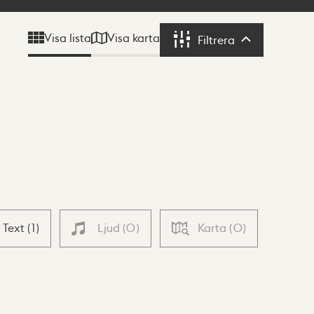
Visa karta
Visa lista
Filtrera
Filtrera
Text
(
1
)
Ljud
(
0
)
Karta
(
0
)