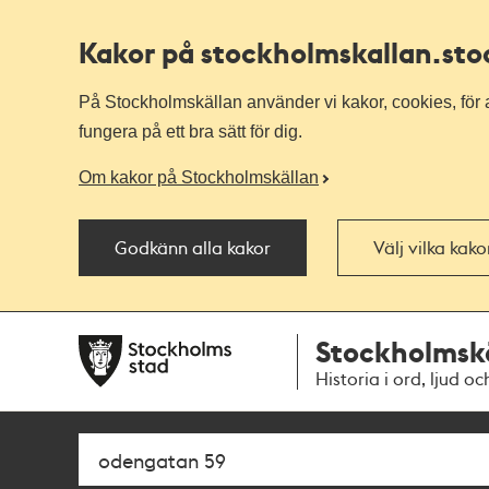
Kakor på stockholmskallan
.st
På Stockholmskällan använder vi kakor, cookies, för a
fungera på ett bra sätt för dig.
Om kakor på Stockholmskällan
Godkänn alla kakor
Välj vilka kak
Till
Till
Stockholmsk
navigationen
huvudinnehållet
Historia i ord, ljud oc
Sök
Fritextsök