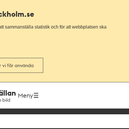
ockholm.se
tt sammanställa statistik och för att webbplatsen ska
or vi får använda
ällan
Meny
h bild