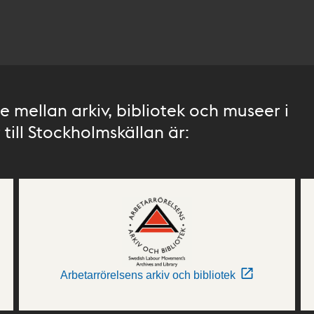
 mellan arkiv, bibliotek och museer i
till Stockholmskällan är:
Arbetarrörelsens arkiv och bibliotek