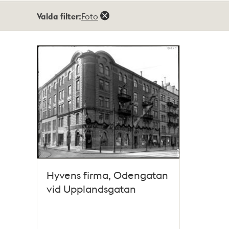
Totalt
Valda filter:
Foto
1
träffar
Hyvens firma, Odengatan
vid Upplandsgatan