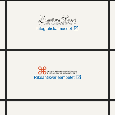
Litografiska museet
Riksantikvarieämbetet