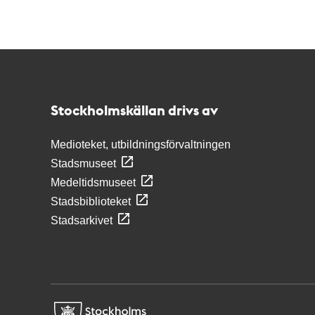
Kontakt
Stockholmskällan
Stockholmskällan drivs av
Medioteket, utbildningsförvaltningen
Stadsmuseet
Medeltidsmuseet
Stadsbiblioteket
Stadsarkivet