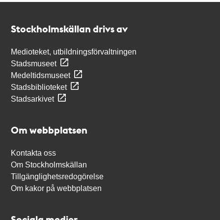
Kontakt
Stockholmskällan
Stockholmskällan drivs av
Medioteket, utbildningsförvaltningen
Stadsmuseet
Medeltidsmuseet
Stadsbiblioteket
Stadsarkivet
Om webbplatsen
Kontakta oss
Om Stockholmskällan
Tillgänglighetsredogörelse
Om kakor på webbplatsen
Sociala medier