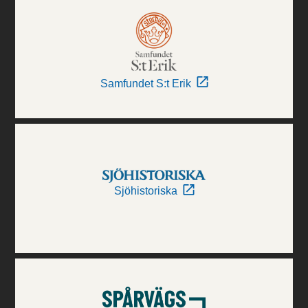
Samfundet S:t Erik
Sjöhistoriska