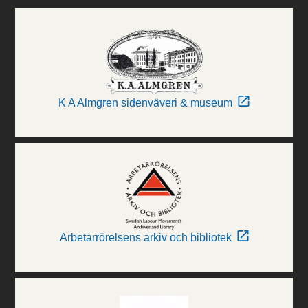
K A Almgren sidenväveri & museum
Arbetarrörelsens arkiv och bibliotek