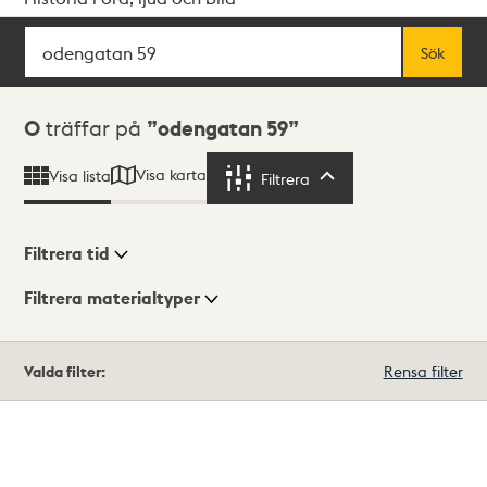
Sök
Fritextsök
Sök
Sökresultat
0
träffar på
odengatan 59
Visa karta
Visa lista
Filtrera
Filtrera
Filtrera tid
Filtrera materialtyper
Visningsläge
Totalt
Valda filter:
Rensa filter
0
träffar
Lista
Karta