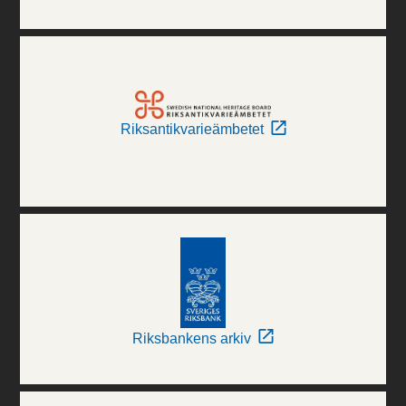
Riksantikvarieämbetet
Riksbankens arkiv