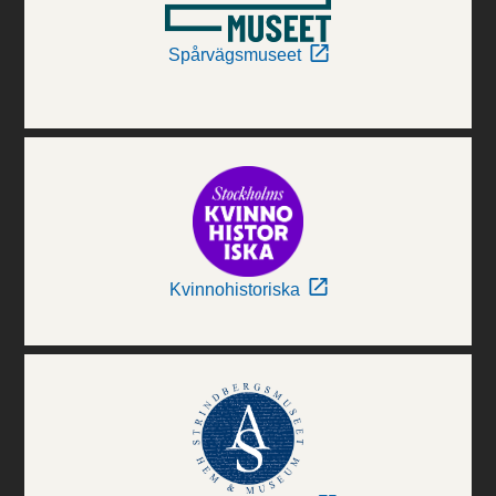
Spårvägsmuseet
Kvinnohistoriska