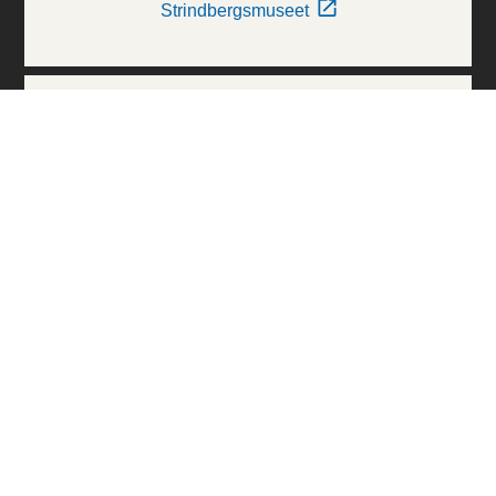
Strindbergsmuseet
Thielska Galleriet
Världskulturmuseerna