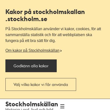
Kakor på stockholmskallan
.stockholm.se
På Stockholmskällan använder vi kakor, cookies, för att
sammanställa statistik och för att webbplatsen ska
fungera på ett bra sätt för dig.
Om kakor på Stockholmskällan
Godkänn alla kakor
Välj vilka kakor vi får använda
Till
Till
Stockholmskällan
navigationen
huvudinnehållet
Historia i ord, ljud och bild