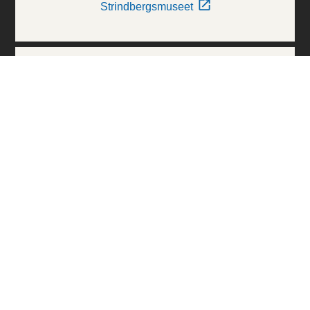
Strindbergsmuseet
Thielska Galleriet
Världskulturmuseerna