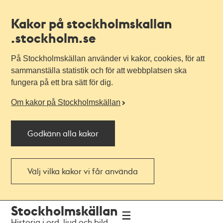
Kakor på stockholmskallan
.stockholm.se
På Stockholmskällan använder vi kakor, cookies, för att
sammanställa statistik och för att webbplatsen ska
fungera på ett bra sätt för dig.
Om kakor på Stockholmskällan
Godkänn alla kakor
Välj vilka kakor vi får använda
Till
Till
Stockholmskällan
navigationen
huvudinnehållet
Historia i ord, ljud och bild