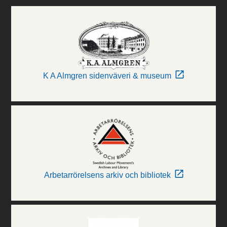
K A Almgren sidenväveri & museum
Arbetarrörelsens arkiv och bibliotek