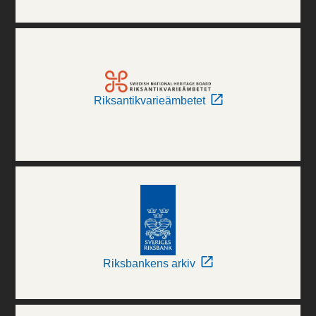
Riksantikvarieämbetet
Riksbankens arkiv