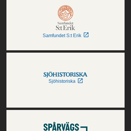
Samfundet S:t Erik
Sjöhistoriska