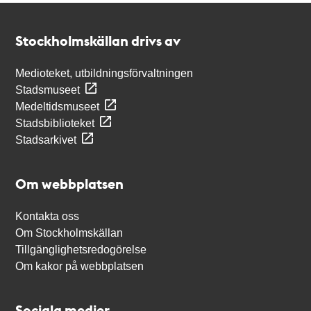
Kontakt
Stockholmskällan
Stockholmskällan drivs av
Medioteket, utbildningsförvaltningen
Stadsmuseet
Medeltidsmuseet
Stadsbiblioteket
Stadsarkivet
Om webbplatsen
Kontakta oss
Om Stockholmskällan
Tillgänglighetsredogörelse
Om kakor på webbplatsen
Sociala medier