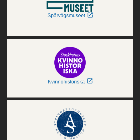
Spårvägsmuseet
Kvinnohistoriska