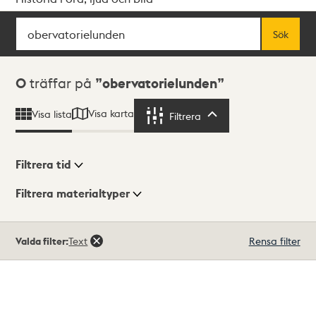
Sök
Fritextsök
Sök
Sökresultat
0
träffar på
obervatorielunden
Visa karta
Visa lista
Filtrera
Filtrera
Filtrera tid
Filtrera materialtyper
Visningsläge
Totalt
Valda filter:
Text
Rensa filter
0
träffar
Lista
Karta