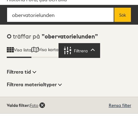
Sök
Fritextsök
Sök
Sökresultat
0
träffar på
obervatorielunden
Visa karta
Visa lista
Filtrera
Filtrera
Filtrera tid
Filtrera materialtyper
Visningsläge
Totalt
Valda filter:
Foto
Rensa filter
0
träffar
Lista
Karta