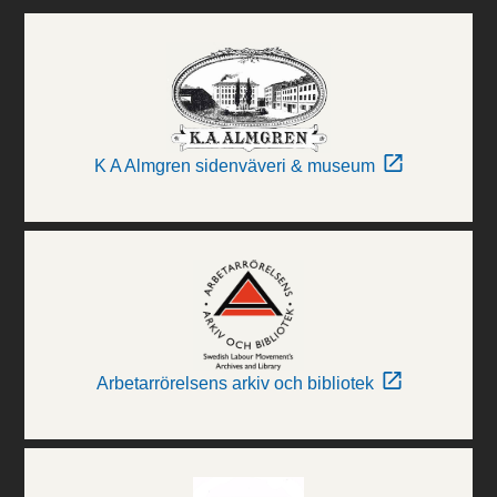
K A Almgren sidenväveri & museum
Arbetarrörelsens arkiv och bibliotek