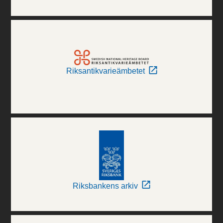
Riksantikvarieämbetet
Riksbankens arkiv