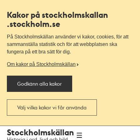
Kakor på stockholmskallan
.stockholm.se
På Stockholmskällan använder vi kakor, cookies, för att
sammanställa statistik och för att webbplatsen ska
fungera på ett bra sätt för dig.
Om kakor på Stockholmskällan
Godkänn alla kakor
Välj vilka kakor vi får använda
Till
Till
Stockholmskällan
navigationen
huvudinnehållet
Historia i ord, ljud och bild