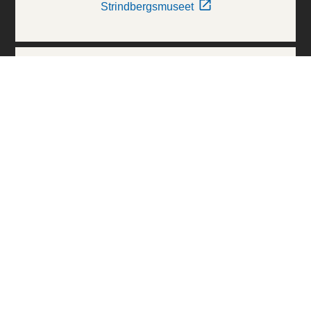
Strindbergsmuseet
Thielska Galleriet
Världskulturmuseerna