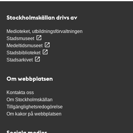
Kontakt
Stockholmskällan
Stockholmskällan drivs av
Medioteket, utbildningsförvaltningen
Stadsmuseet
Medeltidsmuseet
Stadsbiblioteket
Stadsarkivet
Om webbplatsen
Kontakta oss
Om Stockholmskällan
Tillgänglighetsredogörelse
Om kakor på webbplatsen
Sociala medier