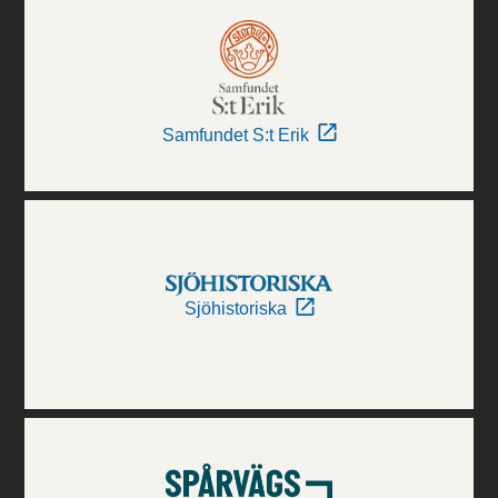
Samfundet S:t Erik
Sjöhistoriska