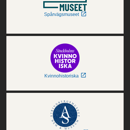
Spårvägsmuseet
Kvinnohistoriska