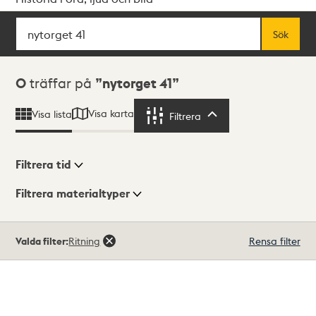
Sök
Fritextsök
Sök
Sökresultat
0
träffar på
nytorget 41
Visa karta
Visa lista
Filtrera
Filtrera
Filtrera tid
Filtrera materialtyper
Visningsläge
Totalt
Valda filter:
Ritning
Rensa filter
0
träffar
Lista
Karta