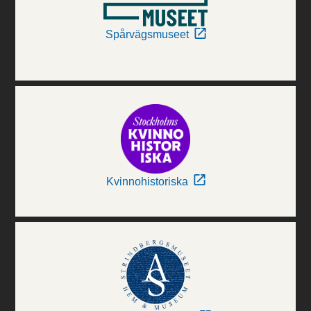
Spårvägsmuseet
Kvinnohistoriska