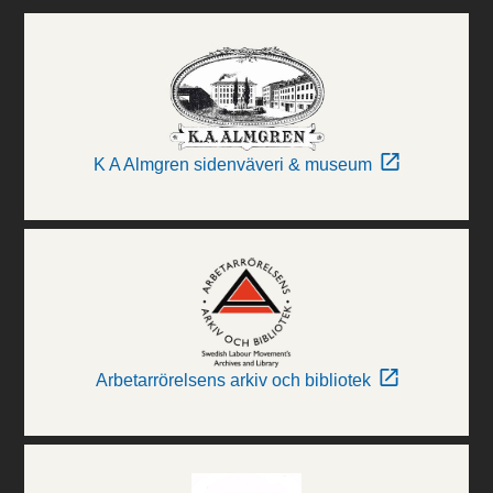
K A Almgren sidenväveri & museum
Arbetarrörelsens arkiv och bibliotek