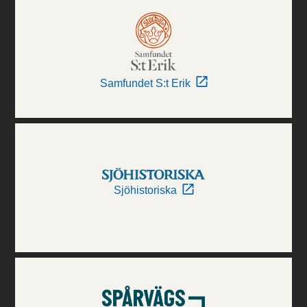
Samfundet S:t Erik
Sjöhistoriska