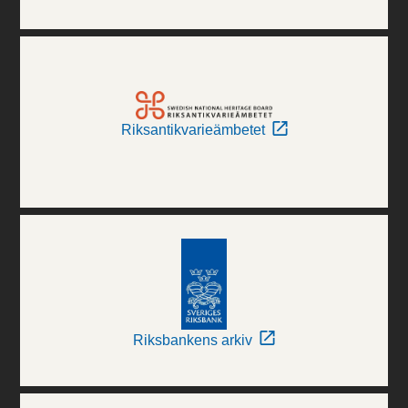
Riksantikvarieämbetet
Riksbankens arkiv