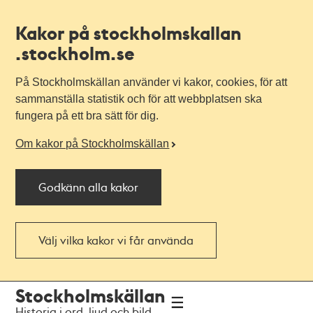
Kakor på stockholmskallan
.stockholm.se
På Stockholmskällan använder vi kakor, cookies, för att
sammanställa statistik och för att webbplatsen ska
fungera på ett bra sätt för dig.
Om kakor på Stockholmskällan
Godkänn alla kakor
Välj vilka kakor vi får använda
Till
Till
Stockholmskällan
navigationen
huvudinnehållet
Historia i ord, ljud och bild