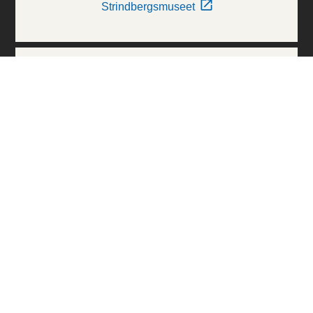
Strindbergsmuseet
Thielska Galleriet
Världskulturmuseerna