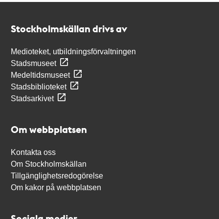
Kontakt
Stockholmskällan
Stockholmskällan drivs av
Medioteket, utbildningsförvaltningen
Stadsmuseet
Medeltidsmuseet
Stadsbiblioteket
Stadsarkivet
Om webbplatsen
Kontakta oss
Om Stockholmskällan
Tillgänglighetsredogörelse
Om kakor på webbplatsen
Sociala medier