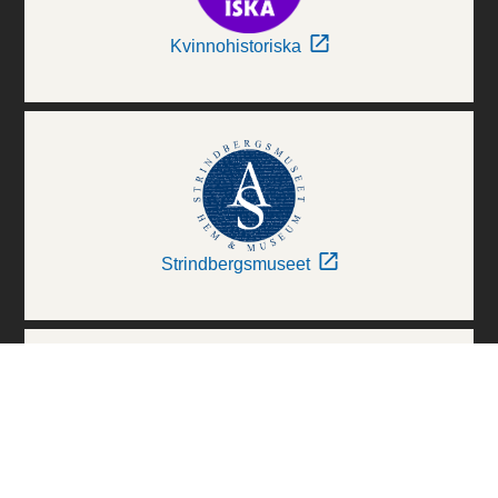
Kvinnohistoriska
Strindbergsmuseet
Thielska Galleriet