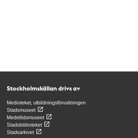
Kontakt
Stockholmskällan
Stockholmskällan drivs av
Medioteket, utbildningsförvaltningen
Stadsmuseet
Medeltidsmuseet
Stadsbiblioteket
Stadsarkivet