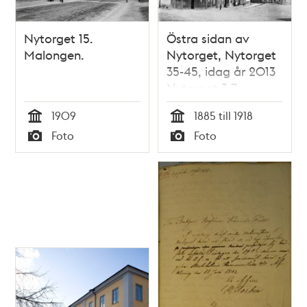
Nytorget 15.
Östra sidan av
Malongen.
Nytorget, Nytorget
35-45, idag år 2013
Nytorget 3-7.
1909
1885 till 1918
Tid
Tid
Foto
Foto
Typ
Typ