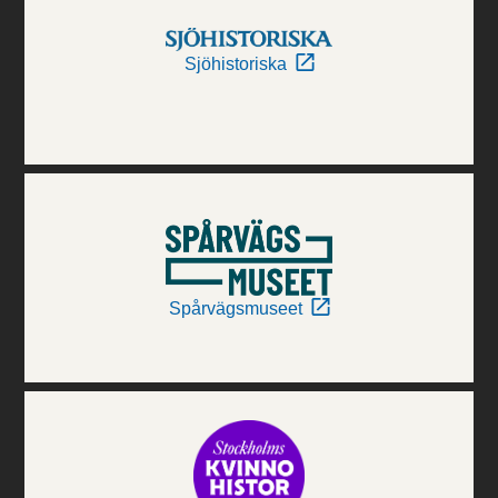
Sjöhistoriska
Spårvägsmuseet