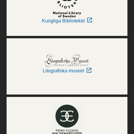
Kungliga Biblioteket
Litografiska museet