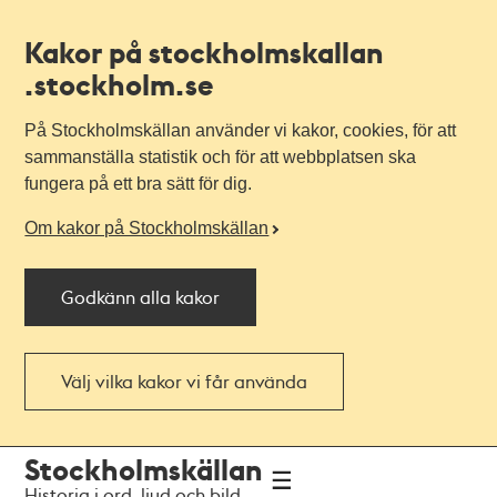
Kakor på stockholmskallan
.stockholm.se
På Stockholmskällan använder vi kakor, cookies, för att
sammanställa statistik och för att webbplatsen ska
fungera på ett bra sätt för dig.
Om kakor på Stockholmskällan
Godkänn alla kakor
Välj vilka kakor vi får använda
Till
Till
Stockholmskällan
navigationen
huvudinnehållet
Historia i ord, ljud och bild