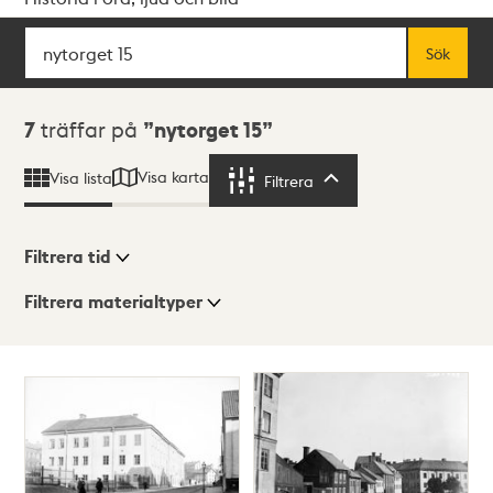
Sök
Fritextsök
Sök
Sökresultat
7
träffar på
nytorget 15
Visa karta
Visa lista
Filtrera
Filtrera
Filtrera tid
Filtrera materialtyper
Visningsläge
Totalt
7
träffar
Lista
Karta