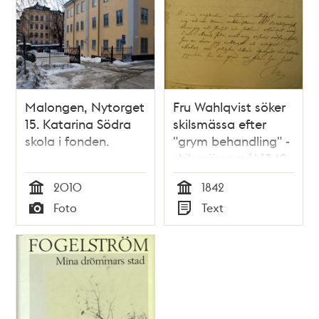
Malongen, Nytorget
Fru Wahlqvist söker
15. Katarina Södra
skilsmässa efter
skola i fonden.
"grym behandling" -
skilsmässomål 1842
2010
1842
Tid
Tid
Foto
Text
Typ
Typ