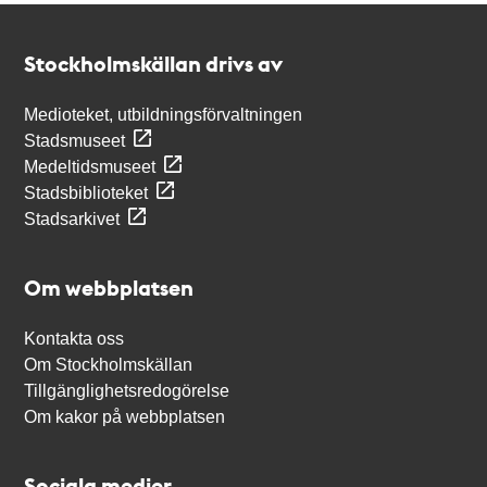
Kontakt
Stockholmskällan
Stockholmskällan drivs av
Medioteket, utbildningsförvaltningen
Stadsmuseet
Medeltidsmuseet
Stadsbiblioteket
Stadsarkivet
Om webbplatsen
Kontakta oss
Om Stockholmskällan
Tillgänglighetsredogörelse
Om kakor på webbplatsen
Sociala medier