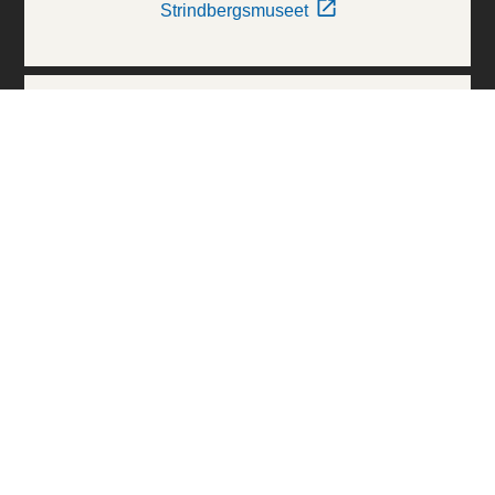
Strindbergsmuseet
Thielska Galleriet
Världskulturmuseerna