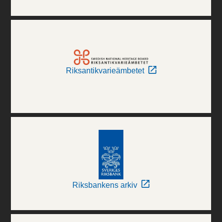
Riksantikvarieämbetet
Riksbankens arkiv