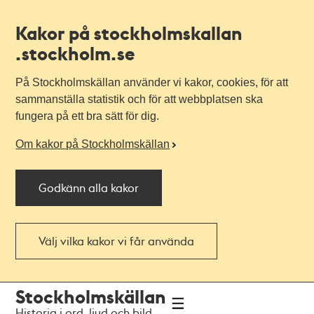
Kakor på stockholmskallan
.stockholm.se
På Stockholmskällan använder vi kakor, cookies, för att
sammanställa statistik och för att webbplatsen ska
fungera på ett bra sätt för dig.
Om kakor på Stockholmskällan
Godkänn alla kakor
Välj vilka kakor vi får använda
Till
Till
Stockholmskällan
navigationen
huvudinnehållet
Historia i ord, ljud och bild