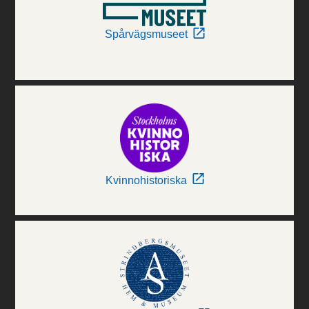
Spårvägsmuseet
Kvinnohistoriska