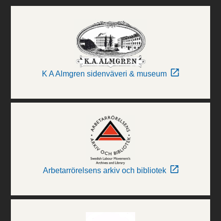
K A Almgren sidenväveri & museum
Arbetarrörelsens arkiv och bibliotek