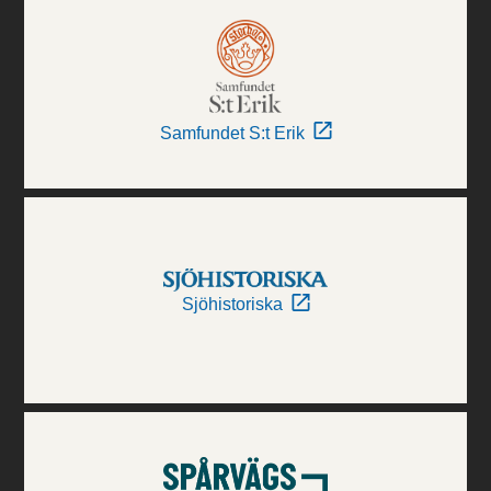
Samfundet S:t Erik
Sjöhistoriska