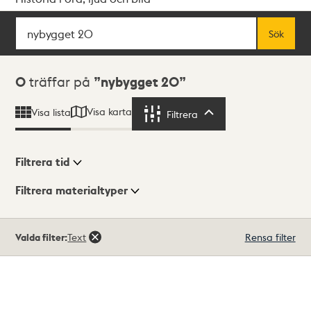
Sök
Fritextsök
Sök
Sökresultat
0
träffar på
nybygget 20
Visa karta
Visa lista
Filtrera
Filtrera
Filtrera tid
Filtrera materialtyper
Visningsläge
Totalt
Valda filter:
Text
Rensa filter
0
träffar
Lista
Karta