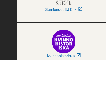
Samfundet S:t Erik
Kvinnohistoriska
Världskulturmuseerna