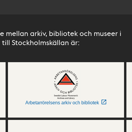
 mellan arkiv, bibliotek och museer i
till Stockholmskällan är:
Arbetarrörelsens arkiv och bibliotek