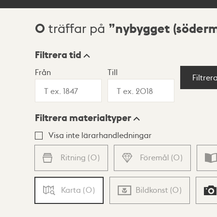
0
nybygget (söder
träffar på
Sökresultat
Filtrera tid
Från
Till
Visningsläge
Filtrer
Filtrera materialtyper
Lista
Karta
Visa inte lärarhandledningar
Ritning
(
0
)
Föremål
(
0
)
Karta
(
0
)
Bildkonst
(
0
)