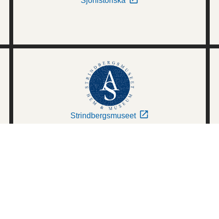
Sjöhistoriska
Strindbergsmuseet