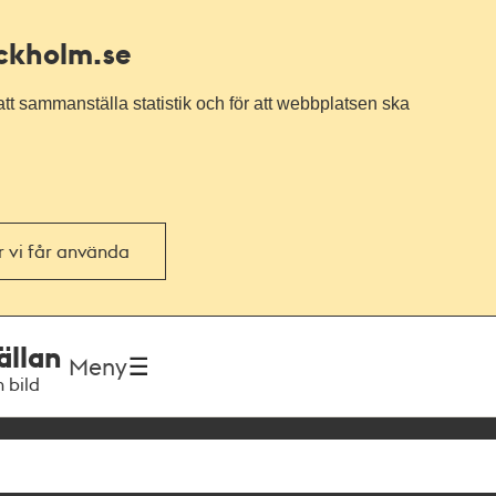
ockholm.se
tt sammanställa statistik och för att webbplatsen ska
or vi får använda
ällan
Meny
h bild