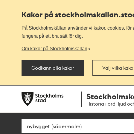
Kakor på stockholmskallan
.st
På Stockholmskällan använder vi kakor, cookies, för a
fungera på ett bra sätt för dig.
Om kakor på Stockholmskällan
Godkänn alla kakor
Välj vilka kak
Till
Till
Stockholmsk
navigationen
huvudinnehållet
Historia i ord, ljud oc
Sök
Fritextsök