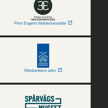
Prins Eugens Waldemarsudde
Riksbankens arkiv