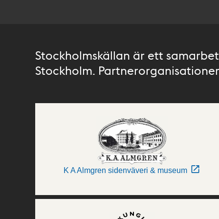
Stockholmskällan är ett samarbete
Stockholm. Partnerorganisationer 
K A Almgren sidenväveri & museum