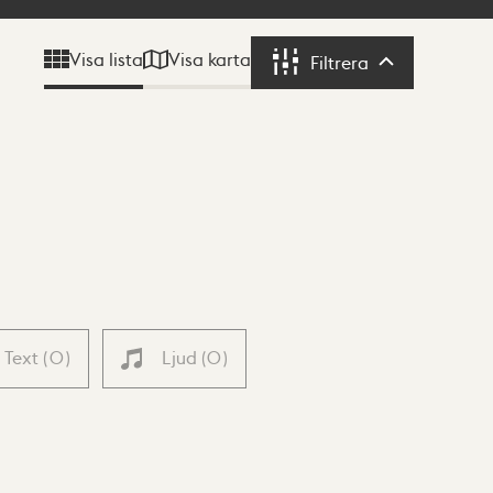
Visa karta
Visa lista
Filtrera
Filtrera
Text
(
0
)
Ljud
(
0
)