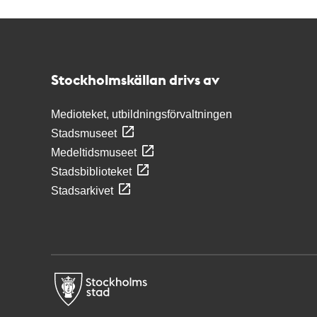
Kontakt
Stockholmskällan
Stockholmskällan drivs av
Medioteket, utbildningsförvaltningen
Stadsmuseet
Medeltidsmuseet
Stadsbiblioteket
Stadsarkivet