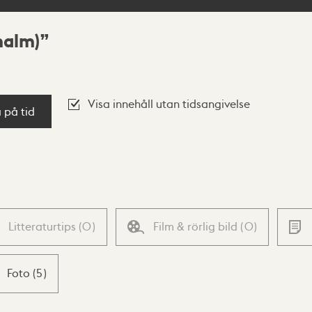
malm)
Visa innehåll utan tidsangivelse
a på tid
Litteraturtips
(
0
)
Film & rörlig bild
(
0
)
Foto
(
5
)