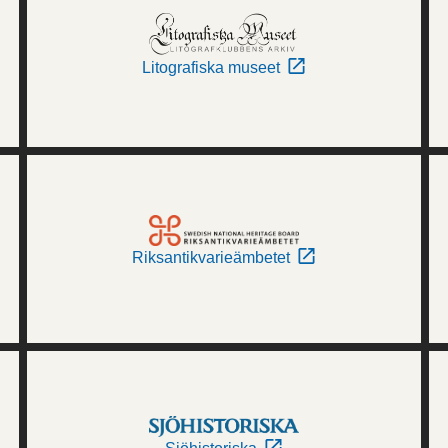
Litografiska museet
Riksantikvarieämbetet