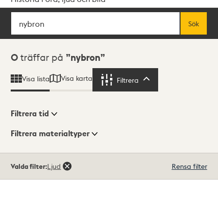
Sök
Fritextsök
Sök
Sökresultat
0
träffar på
nybron
Visa karta
Visa lista
Filtrera
Filtrera
Filtrera tid
Filtrera materialtyper
Visningsläge
Totalt
Valda filter:
Ljud
Rensa filter
0
träffar
Lista
Karta