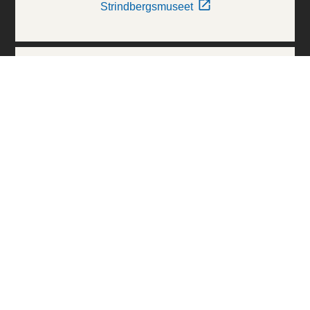
Strindbergsmuseet
Thielska Galleriet
Världskulturmuseerna