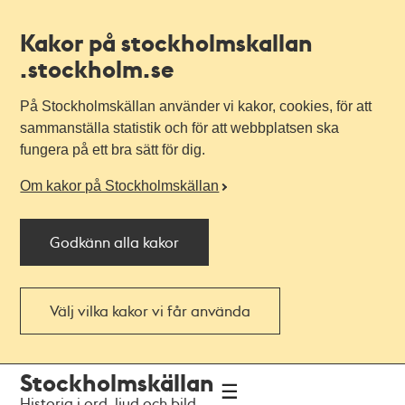
Kakor på stockholmskallan
.stockholm.se
På Stockholmskällan använder vi kakor, cookies, för att
sammanställa statistik och för att webbplatsen ska
fungera på ett bra sätt för dig.
Om kakor på Stockholmskällan
Godkänn alla kakor
Välj vilka kakor vi får använda
Till
Till
Stockholmskällan
navigationen
huvudinnehållet
Historia i ord, ljud och bild