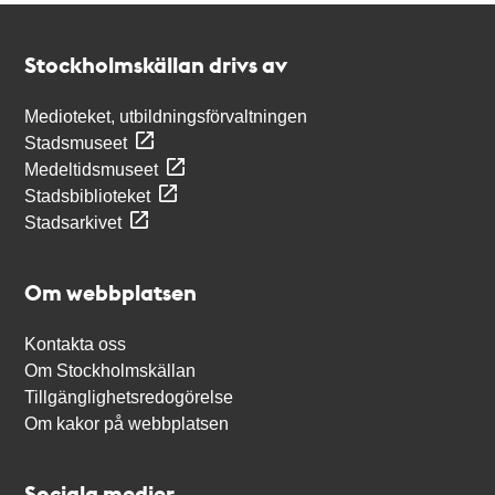
Kontakt
Stockholmskällan
Stockholmskällan drivs av
Medioteket, utbildningsförvaltningen
Stadsmuseet
Medeltidsmuseet
Stadsbiblioteket
Stadsarkivet
Om webbplatsen
Kontakta oss
Om Stockholmskällan
Tillgänglighetsredogörelse
Om kakor på webbplatsen
Sociala medier