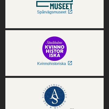
Spårvägsmuseet
Kvinnohistoriska