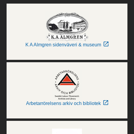
K A Almgren sidenväveri & museum
Arbetarrörelsens arkiv och bibliotek