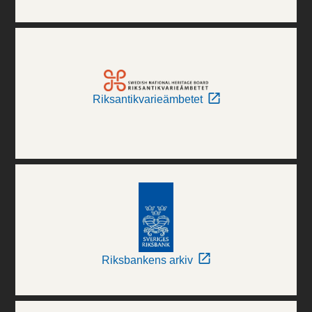
Riksantikvarieämbetet
Riksbankens arkiv