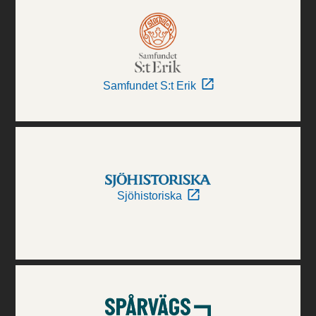
Samfundet S:t Erik
Sjöhistoriska