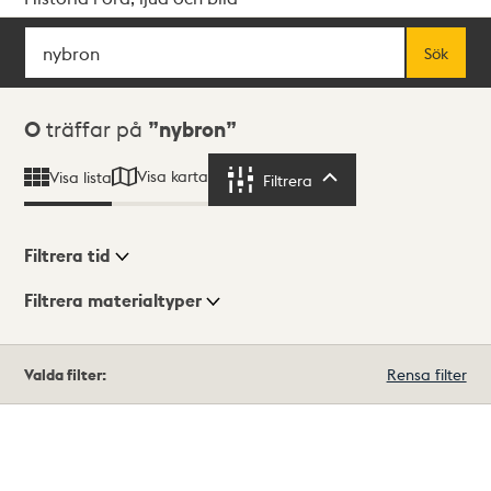
Sök
Fritextsök
Sök
Sökresultat
0
träffar på
nybron
Visa karta
Visa lista
Filtrera
Filtrera
Filtrera tid
Filtrera materialtyper
Visningsläge
Totalt
Valda filter:
Rensa filter
0
träffar
Lista
Karta