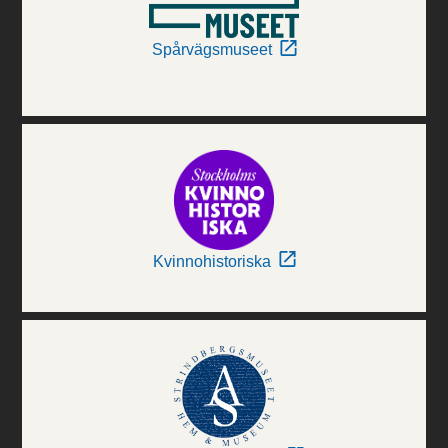
Spårvägsmuseet
Kvinnohistoriska