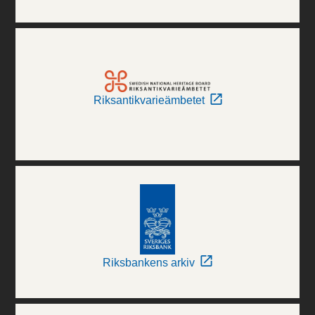
Riksantikvarieämbetet
Riksbankens arkiv