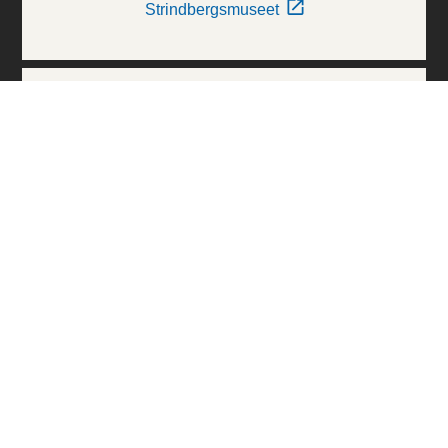
Strindbergsmuseet
Thielska Galleriet
Världskulturmuseerna