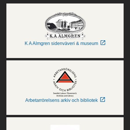
K A Almgren sidenväveri & museum
Arbetarrörelsens arkiv och bibliotek