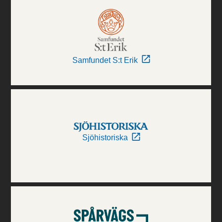
Samfundet S:t Erik
Sjöhistoriska