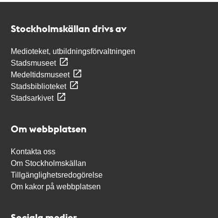
Kontakt
Stockholmskällan
Stockholmskällan drivs av
Medioteket, utbildningsförvaltningen
Stadsmuseet
Medeltidsmuseet
Stadsbiblioteket
Stadsarkivet
Om webbplatsen
Kontakta oss
Om Stockholmskällan
Tillgänglighetsredogörelse
Om kakor på webbplatsen
Sociala medier