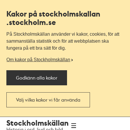
Kakor på stockholmskallan
.stockholm.se
På Stockholmskällan använder vi kakor, cookies, för att
sammanställa statistik och för att webbplatsen ska
fungera på ett bra sätt för dig.
Om kakor på Stockholmskällan
Godkänn alla kakor
Välj vilka kakor vi får använda
Till
Till
Stockholmskällan
navigationen
huvudinnehållet
Historia i ord, ljud och bild