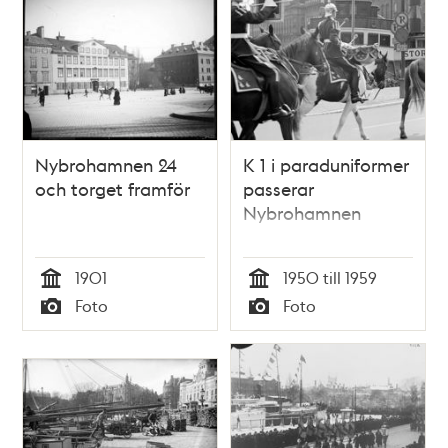
Nybrohamnen 24
K 1 i paraduniformer
och torget framför
passerar
Nybrohamnen
1901
1950 till 1959
Tid
Tid
Foto
Foto
Typ
Typ