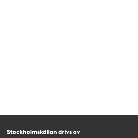
Kontakt
Stockholmskällan
Stockholmskällan drivs av