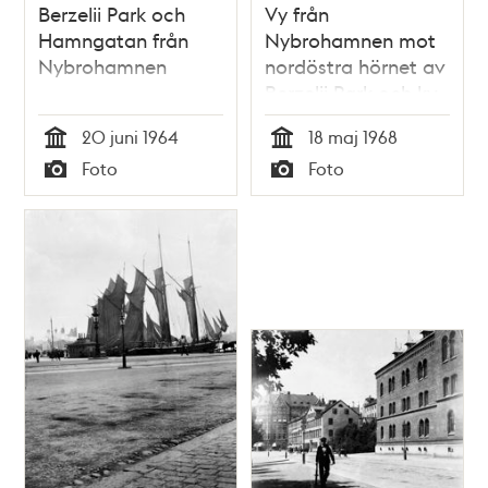
Berzelii Park och
Vy från
Hamngatan från
Nybrohamnen mot
Nybrohamnen
nordöstra hörnet av
Berzelii Park och kv.
Skravelberget
20 juni 1964
18 maj 1968
Mindre vid
Tid
Tid
Foto
Foto
Hamngatan.
Typ
Typ