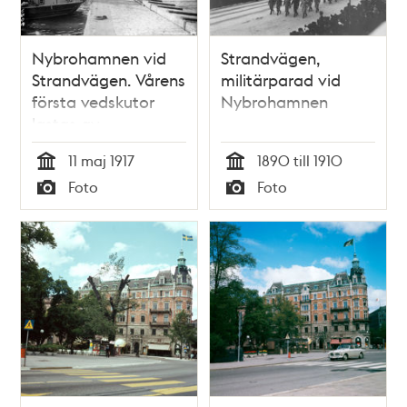
Nybrohamnen vid
Strandvägen,
Strandvägen. Vårens
militärparad vid
första vedskutor
Nybrohamnen
lastas av
11 maj 1917
1890 till 1910
Tid
Tid
Foto
Foto
Typ
Typ