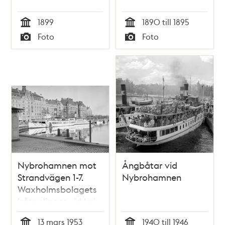
1899
1890 till 1895
Tid
Tid
Foto
Foto
Typ
Typ
Nybrohamnen mot
Ångbåtar vid
Strandvägen 1-7.
Nybrohamnen
Waxholmsbolagets
båtar ligger vid kaj
13 mars 1953
1940 till 1946