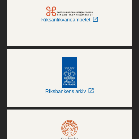
Riksantikvarieämbetet
Riksbankens arkiv