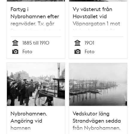
Fartyg i
Vy västerut från
Nybrohamnen efter
Hovstallet vid
regnväder. T.v. går
Väpnargatan 1 mot
Strandvägen österut
Nybrohamnen 24
(Källaren Flaggen)
1885 till 1910
1901
och Nybrogatan 1 i
Tid
Tid
Foto
Foto
fonden. Nuvarande
Typ
Typ
Nybroplan med
Dramaten
(Dramatiska teatern)
Nybrohamnen.
Vedskutor läng
Angöring vid
Strandvägen sedda
hamnen
från Nybrohamnen.