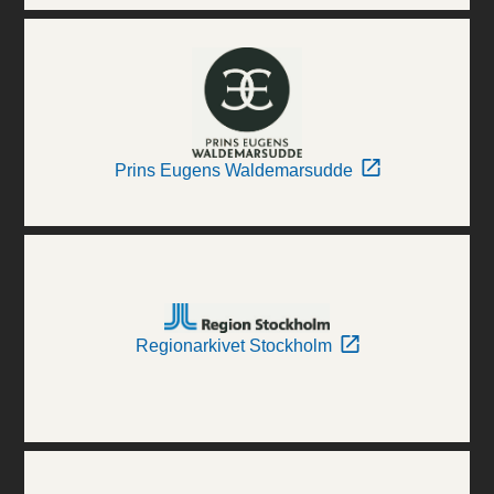
Prins Eugens Waldemarsudde
Regionarkivet Stockholm