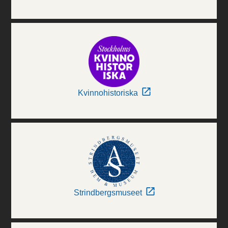
Kvinnohistoriska
Strindbergsmuseet