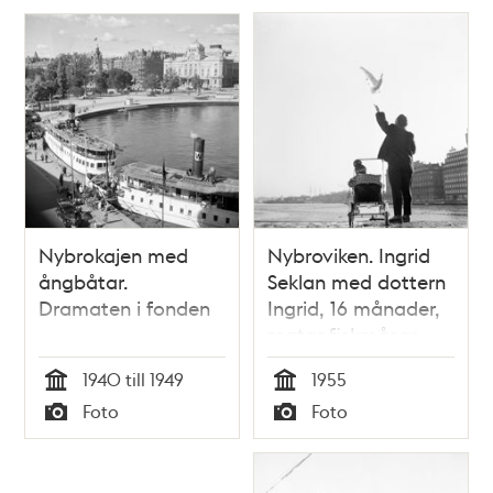
Nybrokajen med
Nybroviken. Ingrid
ångbåtar.
Seklan med dottern
Dramaten i fonden
Ingrid, 16 månader,
matar fiskmåsar
under en
1940 till 1949
1955
vårpromenad
Tid
Tid
Foto
Foto
Typ
Typ