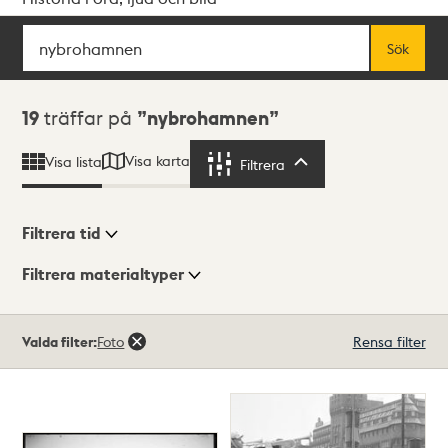
Sök
Fritextsök
Sök
Sökresultat
19
träffar på
nybrohamnen
Visa karta
Visa lista
Filtrera
Filtrera
Filtrera tid
Filtrera materialtyper
Visningsläge
Totalt
Valda filter:
Foto
Rensa filter
19
träffar
Lista
Karta