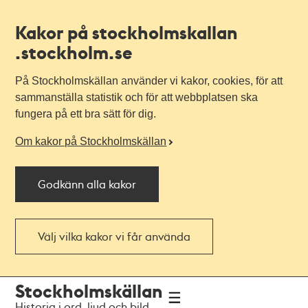
Kakor på stockholmskallan
.stockholm.se
På Stockholmskällan använder vi kakor, cookies, för att
sammanställa statistik och för att webbplatsen ska
fungera på ett bra sätt för dig.
Om kakor på Stockholmskällan
Godkänn alla kakor
Välj vilka kakor vi får använda
Till
Till
Stockholmskällan
navigationen
huvudinnehållet
Historia i ord, ljud och bild