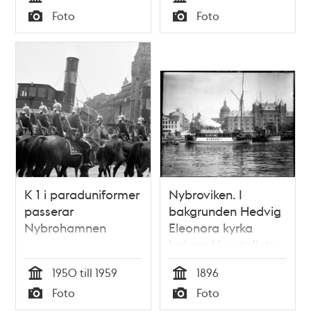
Tid
Tid
Foto
Foto
Typ
Typ
K 1 i paraduniformer
Nybroviken. I
passerar
bakgrunden Hedvig
Nybrohamnen
Eleonora kyrka
bakom Hovstallets
byggnad
1950 till 1959
1896
Tid
Tid
Foto
Foto
Typ
Typ