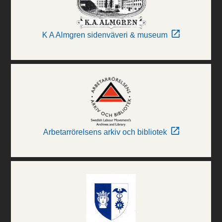
K A Almgren sidenväveri & museum
Arbetarrörelsens arkiv och bibliotek