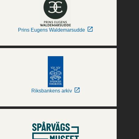
Prins Eugens Waldemarsudde
Riksbankens arkiv