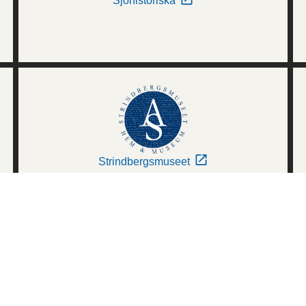
Sjöhistoriska
Strindbergsmuseet