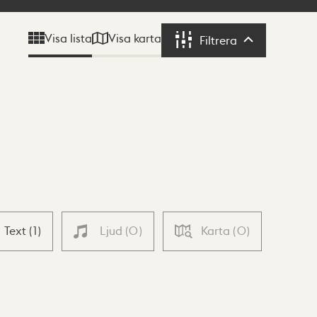
Visa karta
Visa lista
Filtrera
Filtrera
Text
(
1
)
Ljud
(
0
)
Karta
(
0
)