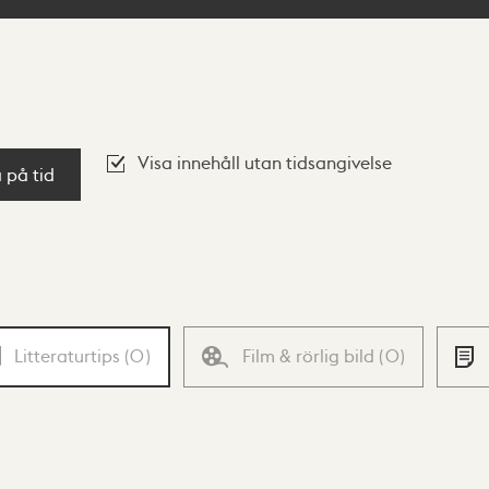
Visa innehåll utan tidsangivelse
a på tid
Litteraturtips
(
0
)
Film & rörlig bild
(
0
)