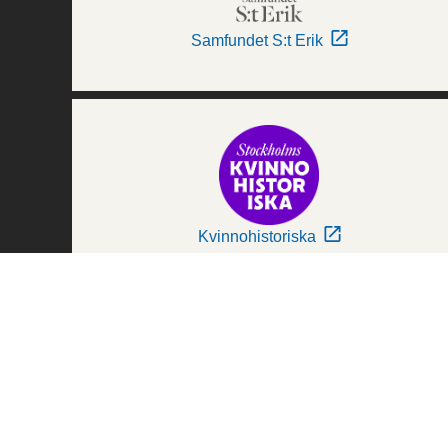
Samfundet S:t Erik
Kvinnohistoriska
Världskulturmuseerna