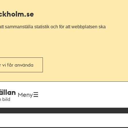
ockholm.se
tt sammanställa statistik och för att webbplatsen ska
or vi får använda
ällan
Meny
h bild