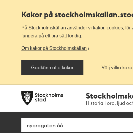
Kakor på stockholmskallan
.st
På Stockholmskällan använder vi kakor, cookies, för a
fungera på ett bra sätt för dig.
Om kakor på Stockholmskällan
Godkänn alla kakor
Välj vilka kak
Till
Till
Stockholmsk
navigationen
huvudinnehållet
Historia i ord, ljud oc
Sök
Fritextsök