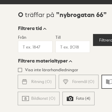
0
nybrogatan 66
träffar på
Sökresultat
Filtrera tid
Från
Till
Visningsläge
Filtrer
Filtrera materialtyper
Lista
Karta
Visa inte lärarhandledningar
Ritning
(
0
)
Föremål
(
0
)
Bildkonst
(
0
)
Foto
(
4
)