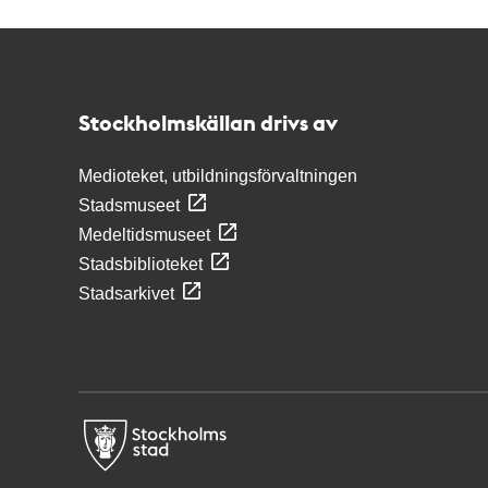
Kontakt
Stockholmskällan
Stockholmskällan drivs av
Medioteket, utbildningsförvaltningen
Stadsmuseet
Medeltidsmuseet
Stadsbiblioteket
Stadsarkivet