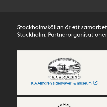
Stockholmskällan är ett samarbete
Stockholm. Partnerorganisationer 
K A Almgren sidenväveri & museum