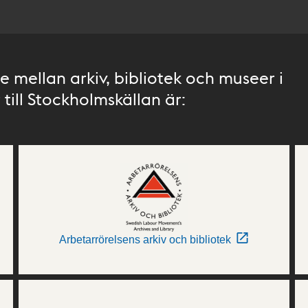
 mellan arkiv, bibliotek och museer i
till Stockholmskällan är:
Arbetarrörelsens arkiv och bibliotek