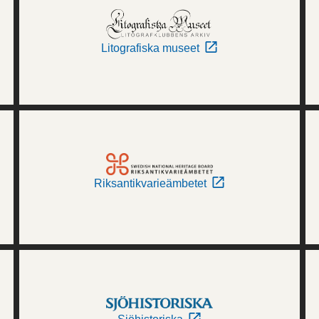
Litografiska museet
Riksantikvarieämbetet