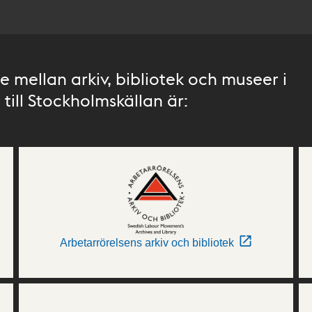
 mellan arkiv, bibliotek och museer i
till Stockholmskällan är:
Arbetarrörelsens arkiv och bibliotek