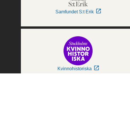
Samfundet S:t Erik
Kvinnohistoriska
Världskulturmuseerna