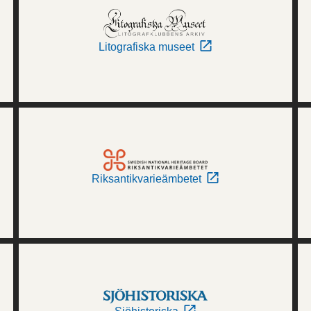
Litografiska museet
Riksantikvarieämbetet