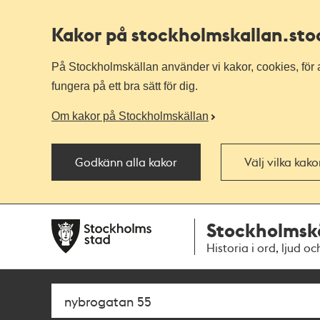
Kakor på stockholmskallan
.st
På Stockholmskällan använder vi kakor, cookies, för a
fungera på ett bra sätt för dig.
Om kakor på Stockholmskällan
Godkänn alla kakor
Välj vilka kak
Till
Till
Stockholmsk
navigationen
huvudinnehållet
Historia i ord, ljud oc
Sök
Fritextsök