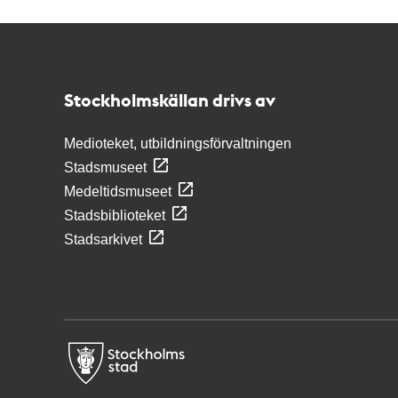
Kontakt
Stockholmskällan
Stockholmskällan drivs av
Medioteket, utbildningsförvaltningen
Stadsmuseet
Medeltidsmuseet
Stadsbiblioteket
Stadsarkivet