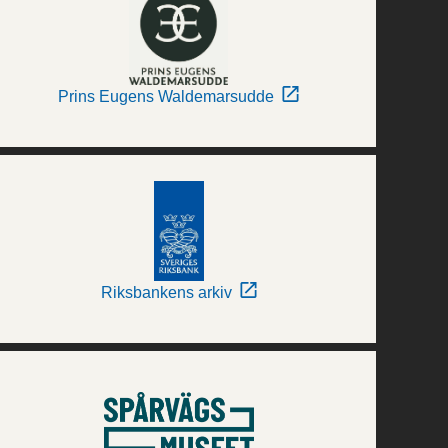
Prins Eugens Waldemarsudde
Riksbankens arkiv