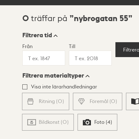
0
nybrogatan 55
träffar på
Sökresultat
Filtrera tid
Från
Till
Visningsläge
Filtrer
Filtrera materialtyper
Lista
Karta
Visa inte lärarhandledningar
Ritning
(
0
)
Föremål
(
0
)
Bildkonst
(
0
)
Foto
(
4
)