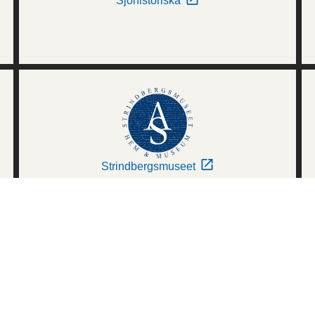
Sjöhistoriska
Strindbergsmuseet