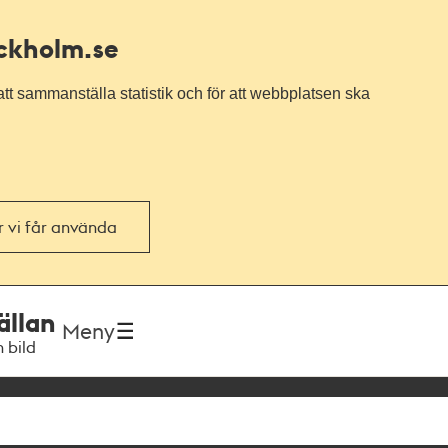
ockholm.se
tt sammanställa statistik och för att webbplatsen ska
or vi får använda
ällan
Meny
h bild