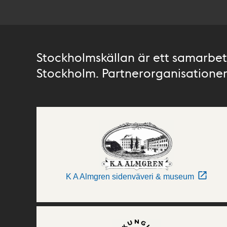
Stockholmskällan är ett samarbete
Stockholm. Partnerorganisationer 
K A Almgren sidenväveri & museum