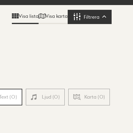
Visa karta
Visa lista
Filtrera
Filtrera
Text
(
0
)
Ljud
(
0
)
Karta
(
0
)