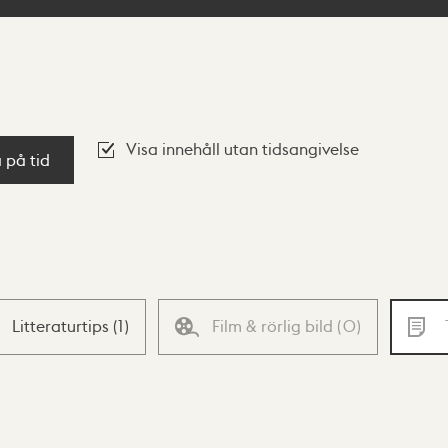
Visa innehåll utan tidsangivelse
a på tid
Litteraturtips
(
1
)
Film & rörlig bild
(
0
)