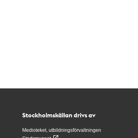
Kontakt
Stockholmskällan
Stockholmskällan drivs av
Medioteket, utbildningsförvaltningen