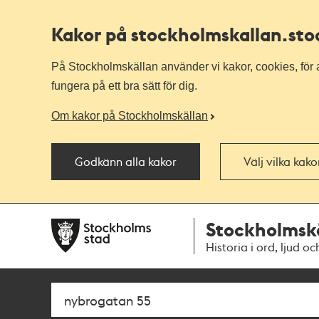
Kakor på stockholmskallan
.st
På Stockholmskällan använder vi kakor, cookies, för a
fungera på ett bra sätt för dig.
Om kakor på Stockholmskällan
Godkänn alla kakor
Välj vilka kak
Till
Till
Stockholmsk
navigationen
huvudinnehållet
Historia i ord, ljud oc
Sök
Fritextsök