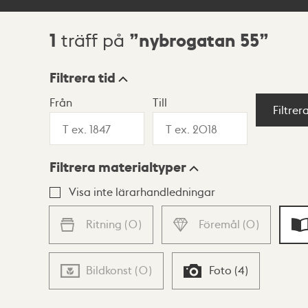
1
nybrogatan 55
träff på
Sökresultat
Filtrera tid
Från
Till
Visningsläge
Filtrer
Filtrera materialtyper
Lista
Karta
Visa inte lärarhandledningar
Ritning
(
0
)
Föremål
(
0
)
Bildkonst
(
0
)
Foto
(
4
)