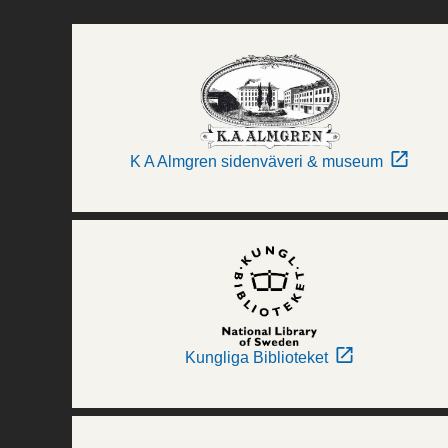
K A Almgren sidenväveri & museum
Kungliga Biblioteket