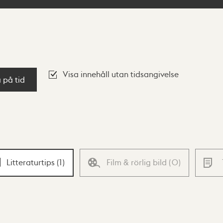
Visa innehåll utan tidsangivelse
a på tid
Litteraturtips
(
1
)
Film & rörlig bild
(
0
)