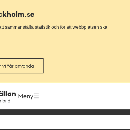
ockholm.se
tt sammanställa statistik och för att webbplatsen ska
or vi får använda
ällan
Meny
h bild