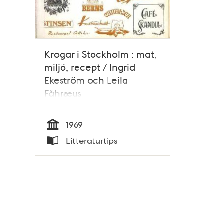
Krogar i Stockholm : mat,
miljö, recept / Ingrid
Ekeström och Leila
Fåhræus
1969
Tid
Litteraturtips
Typ