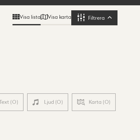
Visa karta
Visa lista
Filtrera
Filtrera
Text
(
0
)
Ljud
(
0
)
Karta
(
0
)