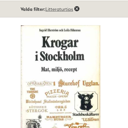
Totalt
Valda filter:
Litteraturtips
1
träffar