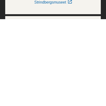
Strindbergsmuseet
Thielska Galleriet
Världskulturmuseerna