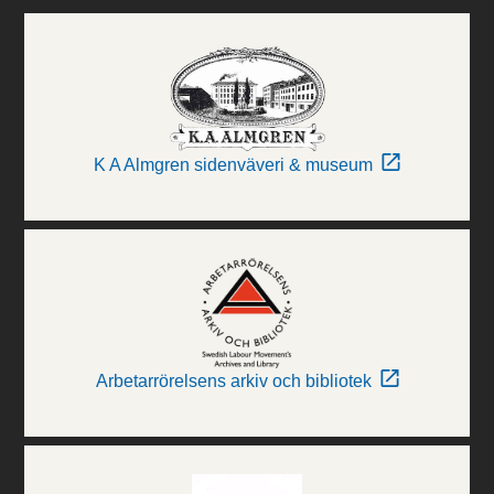
K A Almgren sidenväveri & museum
Arbetarrörelsens arkiv och bibliotek