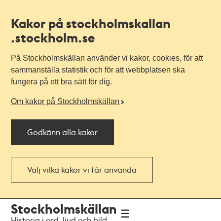
Kakor på stockholmskallan
.stockholm.se
På Stockholmskällan använder vi kakor, cookies, för att
sammanställa statistik och för att webbplatsen ska
fungera på ett bra sätt för dig.
Om kakor på Stockholmskällan
Godkänn alla kakor
Välj vilka kakor vi får använda
Till
Till
Stockholmskällan
navigationen
huvudinnehållet
Historia i ord, ljud och bild