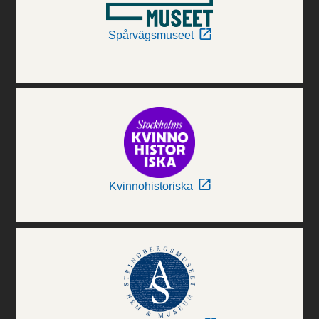
Spårvägsmuseet
Kvinnohistoriska