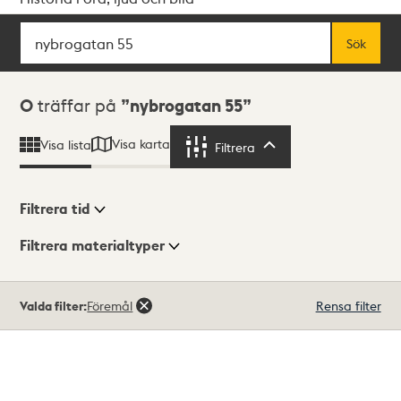
Sök
Fritextsök
Sök
Sökresultat
0
träffar på
nybrogatan 55
Visa karta
Visa lista
Filtrera
Filtrera
Filtrera tid
Filtrera materialtyper
Visningsläge
Totalt
Valda filter:
Föremål
Rensa filter
0
träffar
Lista
Karta