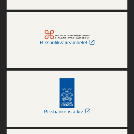
Riksantikvarieämbetet
Riksbankens arkiv