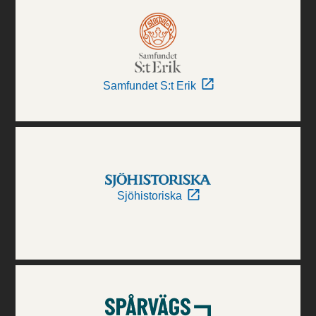
Samfundet S:t Erik
Sjöhistoriska