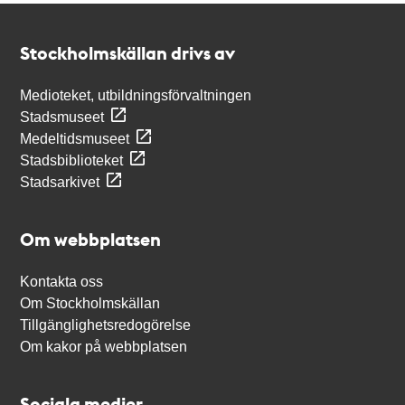
Kontakt
Stockholmskällan
Stockholmskällan drivs av
Medioteket, utbildningsförvaltningen
Stadsmuseet
Medeltidsmuseet
Stadsbiblioteket
Stadsarkivet
Om webbplatsen
Kontakta oss
Om Stockholmskällan
Tillgänglighetsredogörelse
Om kakor på webbplatsen
Sociala medier