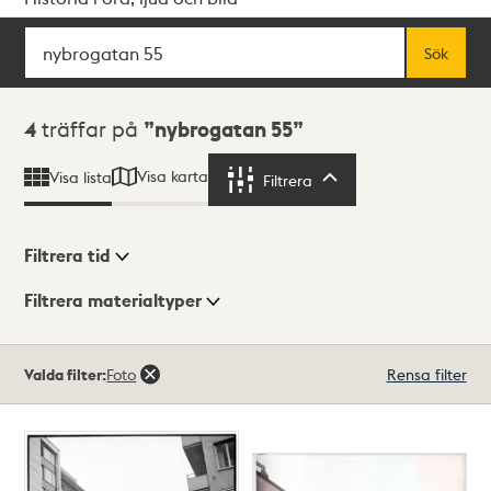
Sök
Fritextsök
Sök
Sökresultat
4
träffar på
nybrogatan 55
Visa karta
Visa lista
Filtrera
Filtrera
Filtrera tid
Filtrera materialtyper
Visningsläge
Totalt
Valda filter:
Foto
Rensa filter
4
träffar
Lista
Karta