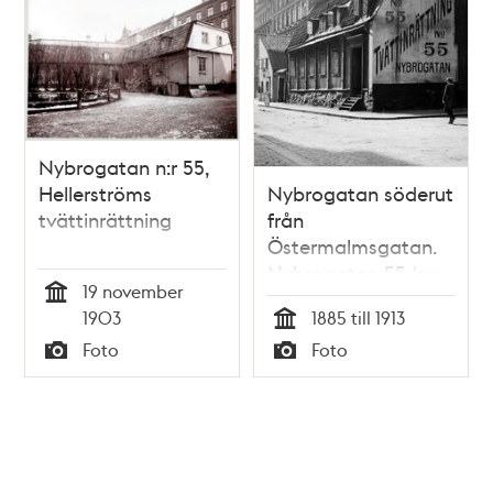
Nybrogatan n:r 55,
Hellerströms
Nybrogatan söderut
tvättinrättning
från
Östermalmsgatan.
Nybrogatan 55 (nu
19 november
75), Hellerströmska
Tid
1903
1885 till 1913
tvättinrättningen.
Tid
Foto
Foto
En pojke går förbi
Typ
Typ
skylten på gaveln