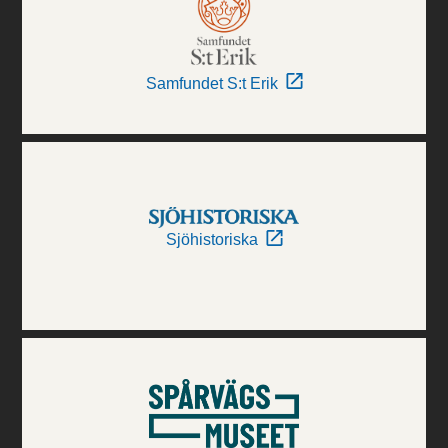
Samfundet S:t Erik
Sjöhistoriska