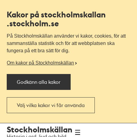
Kakor på stockholmskallan
.stockholm.se
På Stockholmskällan använder vi kakor, cookies, för att
sammanställa statistik och för att webbplatsen ska
fungera på ett bra sätt för dig.
Om kakor på Stockholmskällan
Godkänn alla kakor
Välj vilka kakor vi får använda
Till
Till
Stockholmskällan
navigationen
huvudinnehållet
Historia i ord, ljud och bild