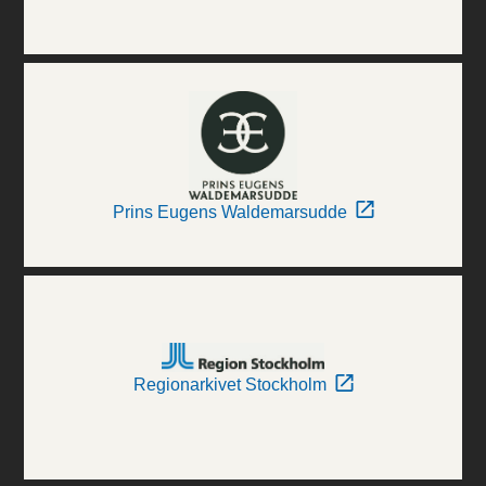
Prins Eugens Waldemarsudde
Regionarkivet Stockholm