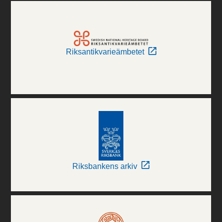
Riksantikvarieämbetet
Riksbankens arkiv