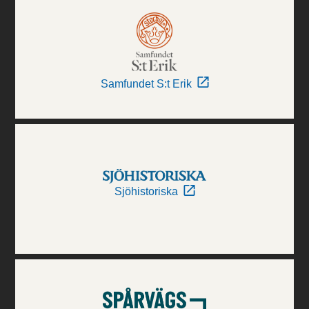
Samfundet S:t Erik
Sjöhistoriska