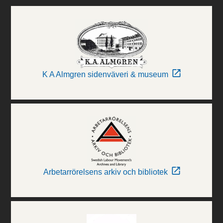
K A Almgren sidenväveri & museum
Arbetarrörelsens arkiv och bibliotek