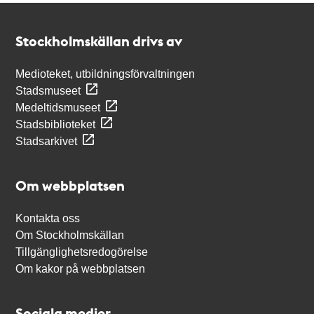
Kontakt
Stockholmskällan
Stockholmskällan drivs av
Medioteket, utbildningsförvaltningen
Stadsmuseet
Medeltidsmuseet
Stadsbiblioteket
Stadsarkivet
Om webbplatsen
Kontakta oss
Om Stockholmskällan
Tillgänglighetsredogörelse
Om kakor på webbplatsen
Sociala medier