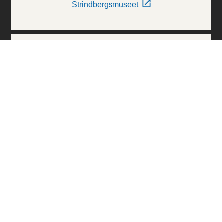
Strindbergsmuseet
Thielska Galleriet
Världskulturmuseerna