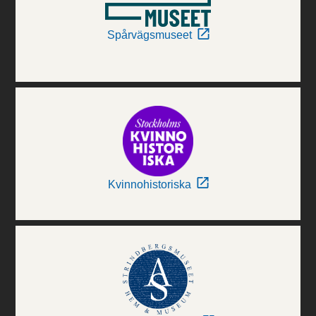
Spårvägsmuseet
Kvinnohistoriska