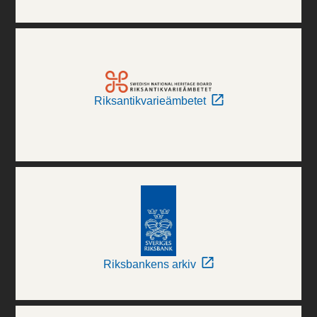
Riksantikvarieämbetet
Riksbankens arkiv