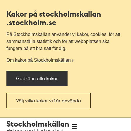
Kakor på stockholmskallan
.stockholm.se
På Stockholmskällan använder vi kakor, cookies, för att
sammanställa statistik och för att webbplatsen ska
fungera på ett bra sätt för dig.
Om kakor på Stockholmskällan
Godkänn alla kakor
Välj vilka kakor vi får använda
Till
Till
Stockholmskällan
navigationen
huvudinnehållet
Historia i ord, ljud och bild