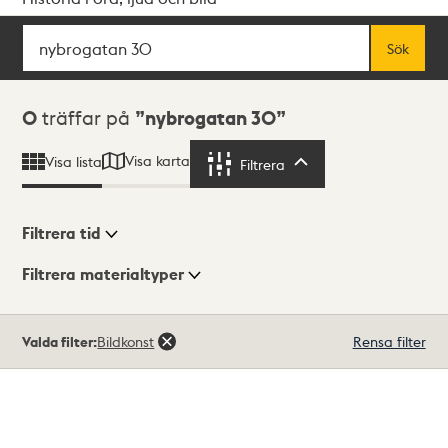
Sök
Fritextsök
Sök
Sökresultat
0
träffar på
nybrogatan 30
Visa karta
Visa lista
Filtrera
Filtrera
Filtrera tid
Filtrera materialtyper
Visningsläge
Totalt
Valda filter:
Bildkonst
Rensa filter
0
träffar
Lista
Karta