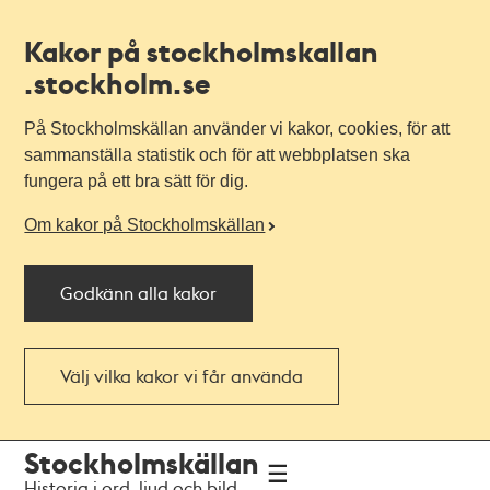
Kakor på stockholmskallan
.stockholm.se
På Stockholmskällan använder vi kakor, cookies, för att
sammanställa statistik och för att webbplatsen ska
fungera på ett bra sätt för dig.
Om kakor på Stockholmskällan
Godkänn alla kakor
Välj vilka kakor vi får använda
Till
Till
Stockholmskällan
navigationen
huvudinnehållet
Historia i ord, ljud och bild