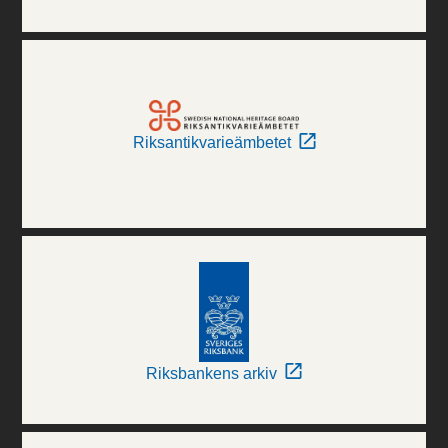
Riksantikvarieämbetet
Riksbankens arkiv