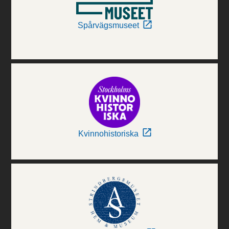
Spårvägsmuseet
Kvinnohistoriska