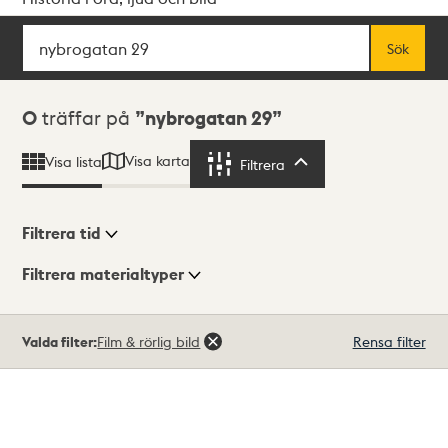
Sök
Fritextsök
Sök
Sökresultat
0
träffar på
nybrogatan 29
Visa karta
Visa lista
Filtrera
Filtrera
Filtrera tid
Filtrera materialtyper
Visningsläge
Totalt
Valda filter:
Film & rörlig bild
Rensa filter
0
träffar
Lista
Karta