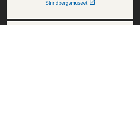
Strindbergsmuseet
Thielska Galleriet
Världskulturmuseerna