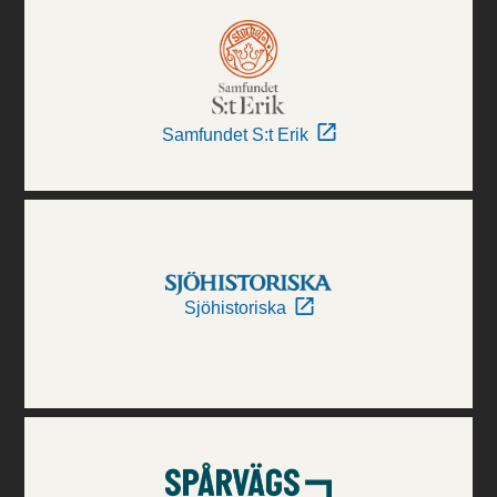
Samfundet S:t Erik
Sjöhistoriska