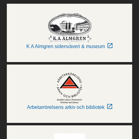
K A Almgren sidenväveri & museum
Arbetarrörelsens arkiv och bibliotek