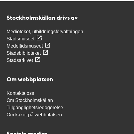
Kontakt
Stockholmskällan
Stockholmskällan drivs av
Medioteket, utbildningsförvaltningen
Stadsmuseet
Medeltidsmuseet
Stadsbiblioteket
Stadsarkivet
Om webbplatsen
Kontakta oss
Om Stockholmskällan
Tillgänglighetsredogörelse
Om kakor på webbplatsen
Sociala medier