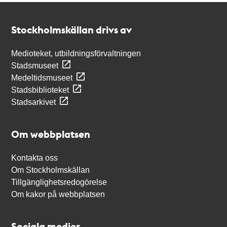
Kontakt
Stockholmskällan
Stockholmskällan drivs av
Medioteket, utbildningsförvaltningen
Stadsmuseet
Medeltidsmuseet
Stadsbiblioteket
Stadsarkivet
Om webbplatsen
Kontakta oss
Om Stockholmskällan
Tillgänglighetsredogörelse
Om kakor på webbplatsen
Sociala medier