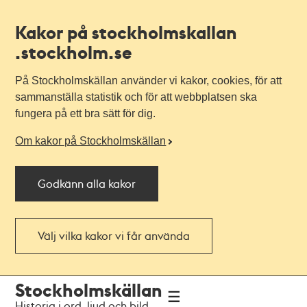
Kakor på stockholmskallan
.stockholm.se
På Stockholmskällan använder vi kakor, cookies, för att
sammanställa statistik och för att webbplatsen ska
fungera på ett bra sätt för dig.
Om kakor på Stockholmskällan
Godkänn alla kakor
Välj vilka kakor vi får använda
Till
Till
Stockholmskällan
navigationen
huvudinnehållet
Historia i ord, ljud och bild