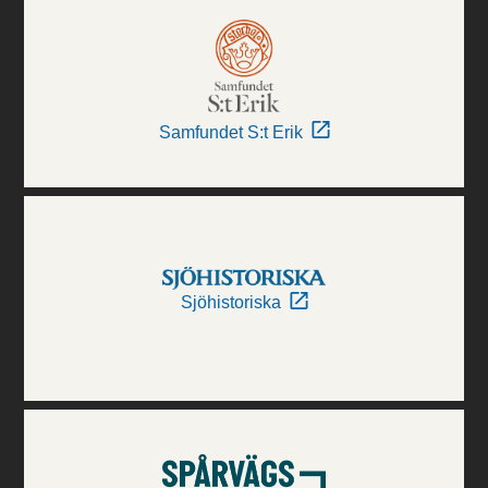
Samfundet S:t Erik
Sjöhistoriska