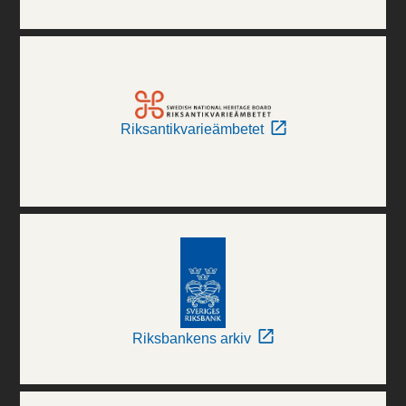
Riksantikvarieämbetet
Riksbankens arkiv