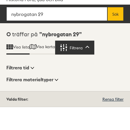
Sök
Fritextsök
Sök
Sökresultat
0
träffar på
nybrogatan 29
Visa karta
Visa lista
Filtrera
Filtrera
Filtrera tid
Filtrera materialtyper
Visningsläge
Totalt
Valda filter:
Rensa filter
0
träffar
Lista
Karta