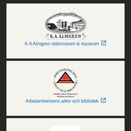
K A Almgren sidenväveri & museum
Arbetarrörelsens arkiv och bibliotek