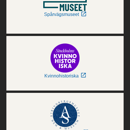
Spårvägsmuseet
Kvinnohistoriska