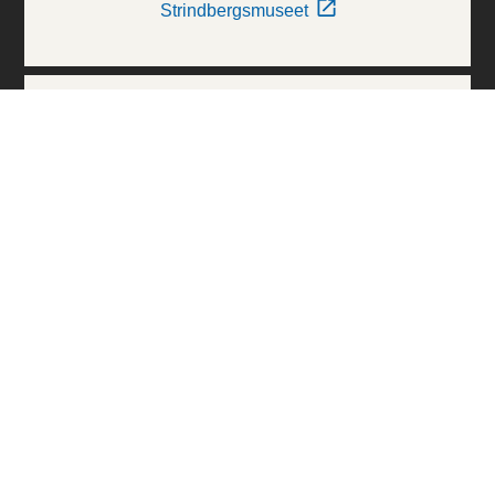
Strindbergsmuseet
Thielska Galleriet
Världskulturmuseerna