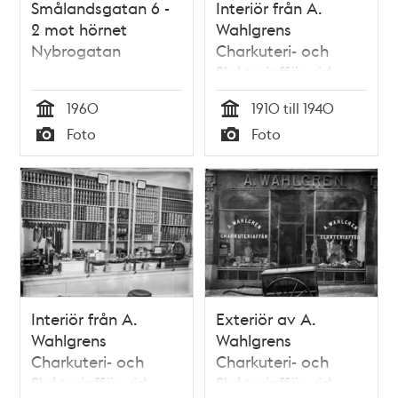
Smålandsgatan 6 -
Interiör från A.
2 mot hörnet
Wahlgrens
Nybrogatan
Charkuteri- och
Slakteriaffär vid
Nybrogatan 15.
1960
1910 till 1940
Tid
Tid
Foto
Foto
Typ
Typ
Interiör från A.
Exteriör av A.
Wahlgrens
Wahlgrens
Charkuteri- och
Charkuteri- och
Slakteriaffär vid
Slakteriaffär vid