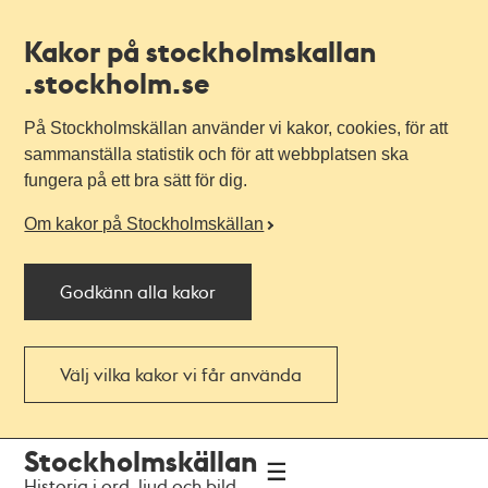
Kakor på stockholmskallan
.stockholm.se
På Stockholmskällan använder vi kakor, cookies, för att
sammanställa statistik och för att webbplatsen ska
fungera på ett bra sätt för dig.
Om kakor på Stockholmskällan
Godkänn alla kakor
Välj vilka kakor vi får använda
Till
Till
Stockholmskällan
navigationen
huvudinnehållet
Historia i ord, ljud och bild