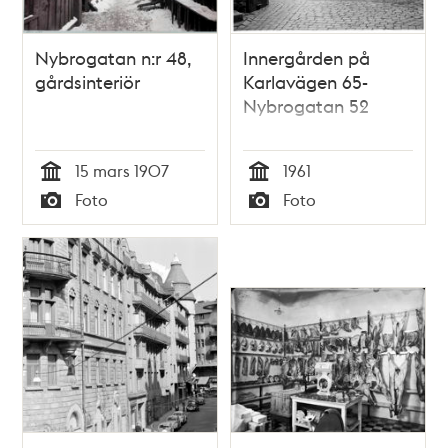
Nybrogatan n:r 48,
Innergården på
gårdsinteriör
Karlavägen 65-
Nybrogatan 52
15 mars 1907
1961
Tid
Tid
Foto
Foto
Typ
Typ