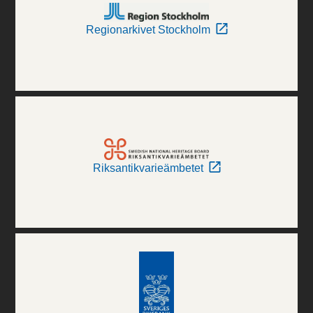
Regionarkivet Stockholm
Riksantikvarieämbetet