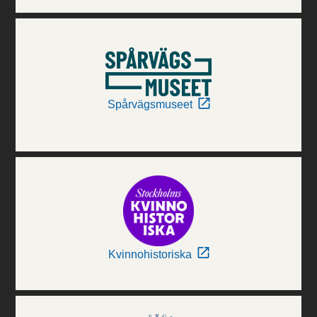
Spårvägsmuseet
Kvinnohistoriska