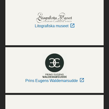
Litografiska museet
Prins Eugens Waldemarsudde