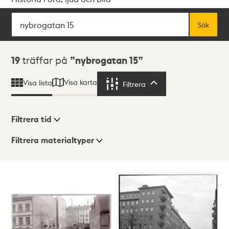
Sök
Fritextsök
Sök
Sökresultat
19
träffar på
nybrogatan 15
Visa karta
Visa lista
Filtrera
Filtrera
Filtrera tid
Filtrera materialtyper
Visningsläge
Totalt
19
träffar
Lista
Karta