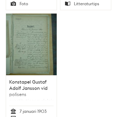
Tid
Tid
Foto
Litteraturtips
Typ
Typ
Konstapel Gustaf
Adolf Jansson vid
polisens
prostitutionsavdelning
varnas för oförstånd
7 januari 1903
i tjänsten. Rapport