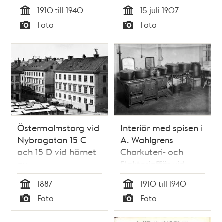
Nybrogatan 15.
1910 till 1940
15 juli 1907
Tid
Tid
Foto
Foto
Typ
Typ
Östermalmstorg vid
Interiör med spisen i
Nybrogatan 15 C
A. Wahlgrens
och 15 D vid hörnet
Charkuteri- och
av
Slakteriaffär vid
Humlegårdsgatan
Nybvrogatan 15.
1887
1910 till 1940
(t.h.).
Tid
Tid
Foto
Foto
Typ
Typ