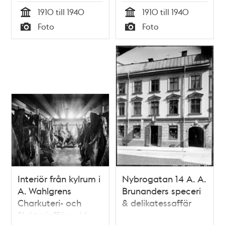
Nybrogatan 15.
Nybrogatan 15.
1910 till 1940
1910 till 1940
Tid
Tid
Foto
Foto
Typ
Typ
Interiör från kylrum i
Nybrogatan 14 A. A.
A. Wahlgrens
Brunanders speceri
Charkuteri- och
& delikatessaffär
Slakteriaffärs vid