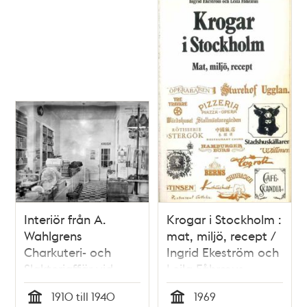
Interiör från A.
Krogar i Stockholm :
Wahlgrens
mat, miljö, recept /
Charkuteri- och
Ingrid Ekeström och
Slakteriaffär vid
Leila Fåhræus
Nybvrogatan 15.
1910 till 1940
1969