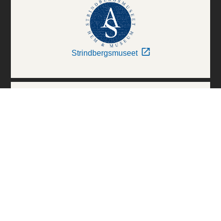
Strindbergsmuseet
Thielska Galleriet