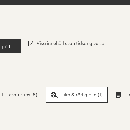
Visa innehåll utan tidsangivelse
a på tid
Litteraturtips
(
8
)
Film & rörlig bild
(
1
)
T