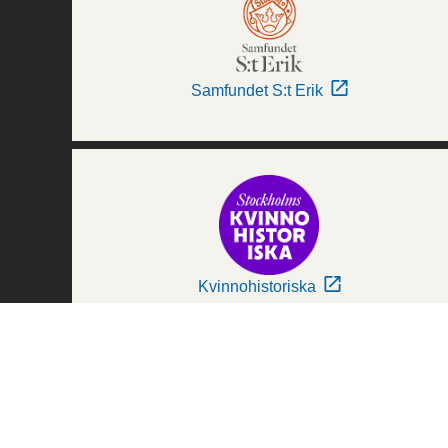
Samfundet S:t Erik
Kvinnohistoriska