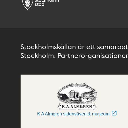
Stockholmskällan är ett samarbete
Stockholm. Partnerorganisationer 
K A Almgren sidenväveri & museum