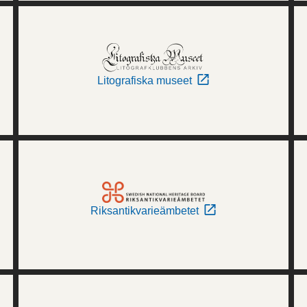
Litografiska museet
Riksantikvarieämbetet