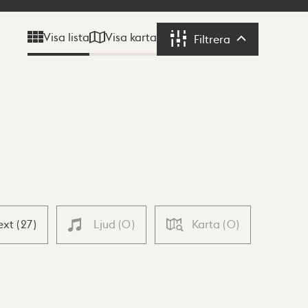
Visa karta
Visa lista
Filtrera
Filtrera
ext
(
27
)
Ljud
(
0
)
Karta
(
0
)