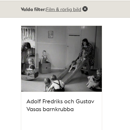
Totalt
Valda filter:
Film & rörlig bild
1
träffar
Adolf Fredriks och Gustav
Vasas barnkrubba