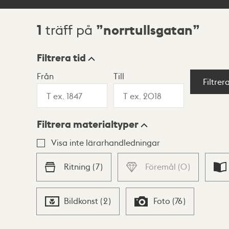
1
norrtullsgatan
träff på
Sökresultat
Filtrera tid
Från
Till
Visningsläge
Filtrer
Filtrera materialtyper
Lista
Karta
Visa inte lärarhandledningar
Ritning
(
7
)
Föremål
(
0
)
Bildkonst
(
2
)
Foto
(
76
)