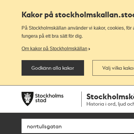
Kakor på stockholmskallan
.st
På Stockholmskällan använder vi kakor, cookies, för a
fungera på ett bra sätt för dig.
Om kakor på Stockholmskällan
Godkänn alla kakor
Välj vilka kak
Till
Till
Stockholmsk
navigationen
huvudinnehållet
Historia i ord, ljud oc
Sök
Fritextsök