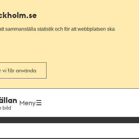
ockholm.se
tt sammanställa statistik och för att webbplatsen ska
or vi får använda
ällan
Meny
h bild