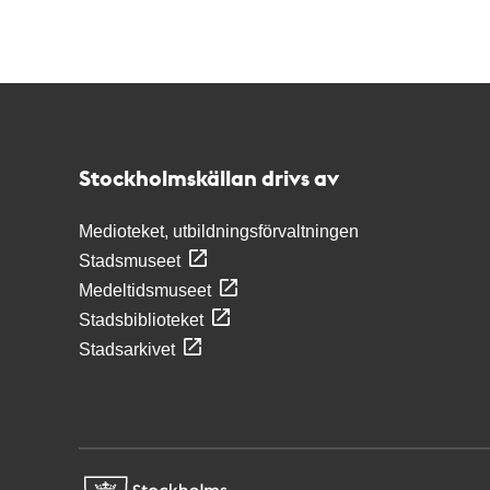
Kontakt
Stockholmskällan
Stockholmskällan drivs av
Medioteket, utbildningsförvaltningen
Stadsmuseet
Medeltidsmuseet
Stadsbiblioteket
Stadsarkivet