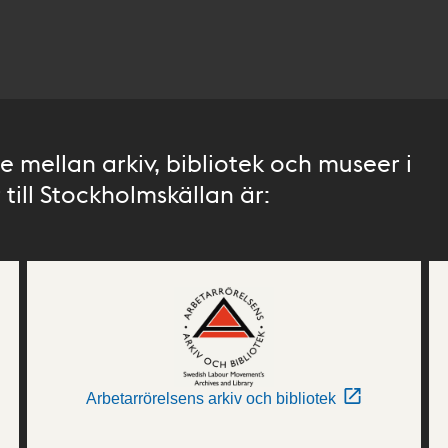
 mellan arkiv, bibliotek och museer i
till Stockholmskällan är:
Arbetarrörelsens arkiv och bibliotek