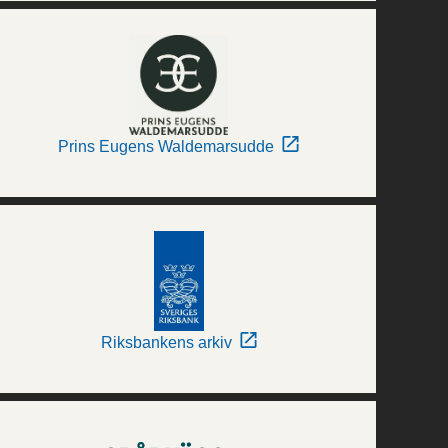
Prins Eugens Waldemarsudde
Riksbankens arkiv