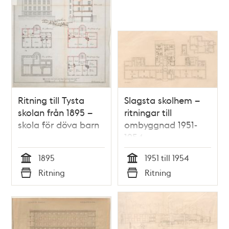
Ritning till Tysta
Slagsta skolhem –
skolan från 1895 –
ritningar till
skola för döva barn
ombyggnad 1951-
1954
1895
1951 till 1954
Tid
Tid
Ritning
Ritning
Typ
Typ