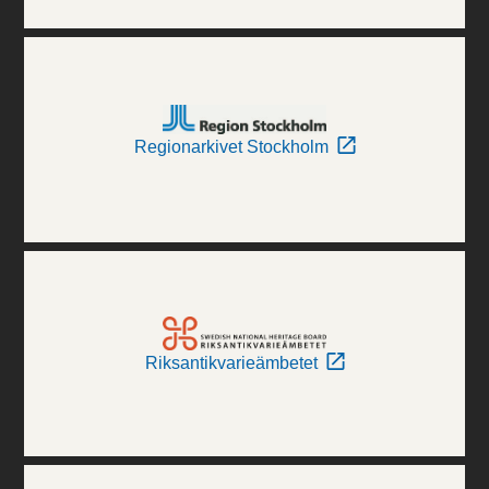
Regionarkivet Stockholm
Riksantikvarieämbetet