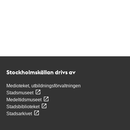
Kontakt
Stockholmskällan
Stockholmskällan drivs av
Medioteket, utbildningsförvaltningen
Stadsmuseet
Medeltidsmuseet
Stadsbiblioteket
Stadsarkivet