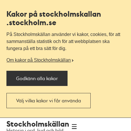
Kakor på stockholmskallan
.stockholm.se
På Stockholmskällan använder vi kakor, cookies, för att
sammanställa statistik och för att webbplatsen ska
fungera på ett bra sätt för dig.
Om kakor på Stockholmskällan
Godkänn alla kakor
Välj vilka kakor vi får använda
Till
Till
Stockholmskällan
navigationen
huvudinnehållet
Historia i ord, ljud och bild