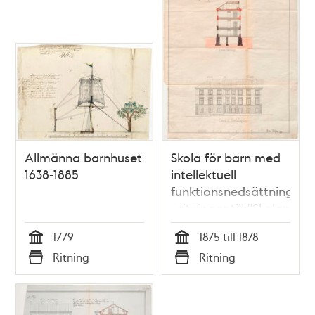
Allmänna barnhuset
Skola för barn med
1638-1885
intellektuell
funktionsnedsättning
- ritningar till "Skolan
för sinnesslöa barn"
1779
1875 till 1878
1875-1878
Tid
Tid
Ritning
Ritning
Typ
Typ