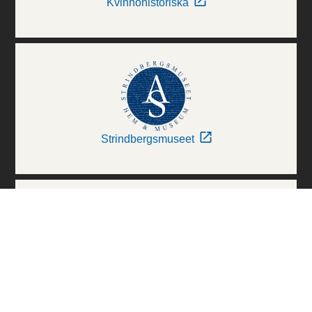
Kvinnohistoriska
Strindbergsmuseet
Thielska Galleriet