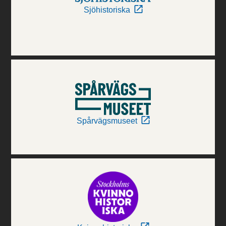
Sjöhistoriska
Spårvägsmuseet