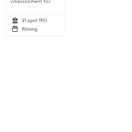
yrkesskolhem för
flickor 1951
21 april 1951
Tid
Ritning
Typ