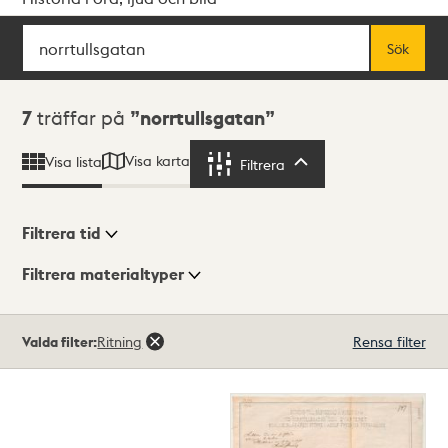
Sök
Fritextsök
Sök
Sökresultat
7
träffar på
norrtullsgatan
Visa karta
Visa lista
Filtrera
Filtrera
Filtrera tid
Filtrera materialtyper
Visningsläge
Totalt
Valda filter:
Ritning
Rensa filter
7
träffar
Lista
Karta