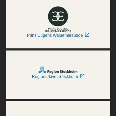
Prins Eugens Waldemarsudde
Regionarkivet Stockholm