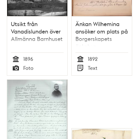
Utsikt från
Änkan Wilhemina
Vanadislunden över
ansöker om plats på
Allmänna Barnhuset
Borgerskapets
änkehus
1896
1892
Tid
Tid
Foto
Text
Typ
Typ