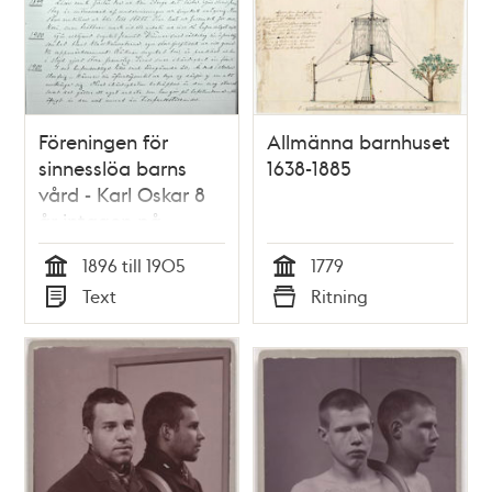
Föreningen för
Allmänna barnhuset
sinnesslöa barns
1638-1885
vård - Karl Oskar 8
år intagen på
föreningens skola
1896 till 1905
1779
1896
Tid
Tid
Text
Ritning
Typ
Typ