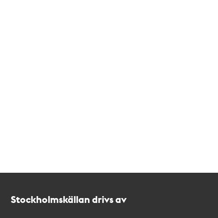
Kontakt
Stockholmskällan
Stockholmskällan drivs av