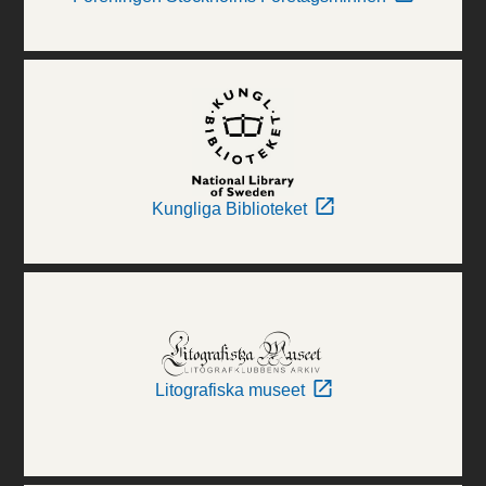
Kungliga Biblioteket
Litografiska museet