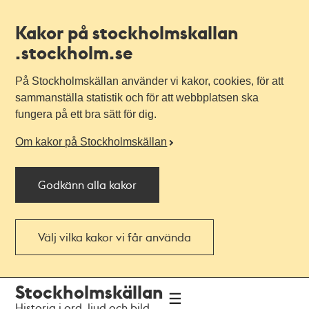
Kakor på stockholmskallan
.stockholm.se
På Stockholmskällan använder vi kakor, cookies, för att
sammanställa statistik och för att webbplatsen ska
fungera på ett bra sätt för dig.
Om kakor på Stockholmskällan
Godkänn alla kakor
Välj vilka kakor vi får använda
Till
Till
Stockholmskällan
navigationen
huvudinnehållet
Historia i ord, ljud och bild