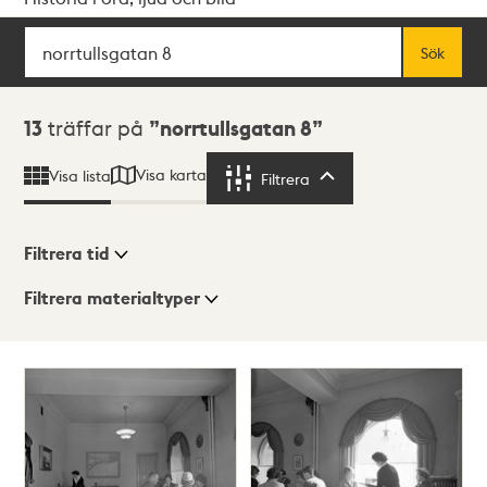
Sök
Fritextsök
Sök
Sökresultat
13
träffar på
norrtullsgatan 8
Visa karta
Visa lista
Filtrera
Filtrera
Filtrera tid
Filtrera materialtyper
Visningsläge
Totalt
13
träffar
Lista
Karta