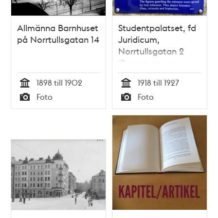
Allmänna Barnhuset
Studentpalatset, fd
på Norrtullsgatan 14
Juridicum,
Norrtullsgatan 2
(Bergsmannen
Större 8)
1898 till 1902
1918 till 1927
Tid
Tid
Foto
Foto
Typ
Typ