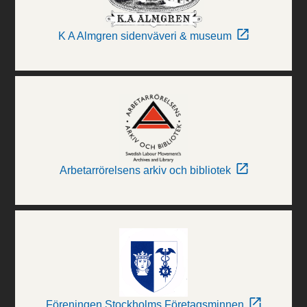
K A Almgren sidenväveri & museum
Arbetarrörelsens arkiv och bibliotek
Föreningen Stockholms Företagsminnen