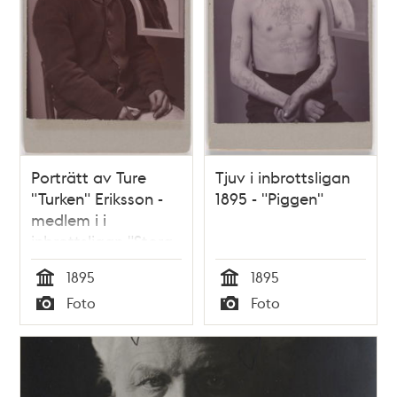
Porträtt av Ture
Tjuv i inbrottsligan
"Turken" Eriksson -
1895 - "Piggen"
medlem i i
inbrottsligan "Stora
ligan" 1895
1895
1895
Tid
Tid
Foto
Foto
Typ
Typ