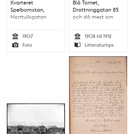
Kvarteret
Blå Tornet,
Spelbomskan,
Drottninggatan 85
Norrtullsgatan
och då mest om
söderut från
August Strindberg
Odenplan. Fd kv
och hans tid i huset
1907
1908 till 1912
Stjärnan
/ Meg Egeland
Tid
Tid
Foto
Litteraturtips
Typ
Typ