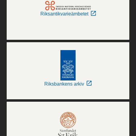
Riksantikvarieämbetet
Riksbankens arkiv