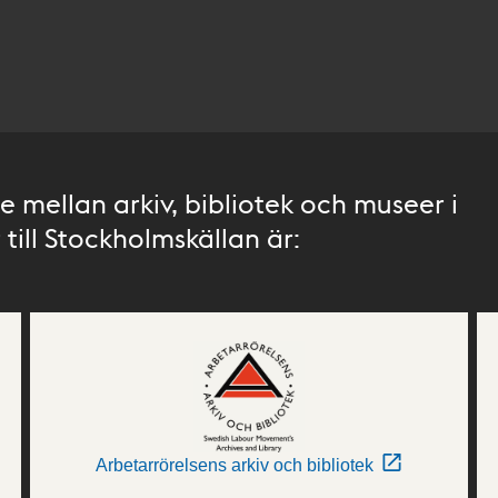
 mellan arkiv, bibliotek och museer i
till Stockholmskällan är:
Arbetarrörelsens arkiv och bibliotek