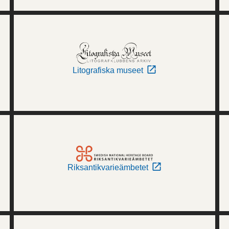
Litografiska museet
Riksantikvarieämbetet