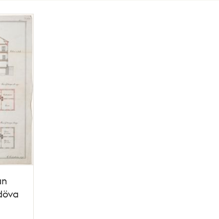
an
 döva