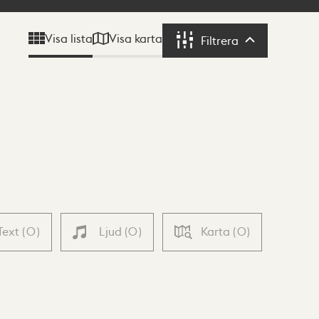
Visa karta
Visa lista
Filtrera
Filtrera
Text
(
0
)
Ljud
(
0
)
Karta
(
0
)