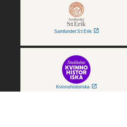
Samfundet S:t Erik
Kvinnohistoriska