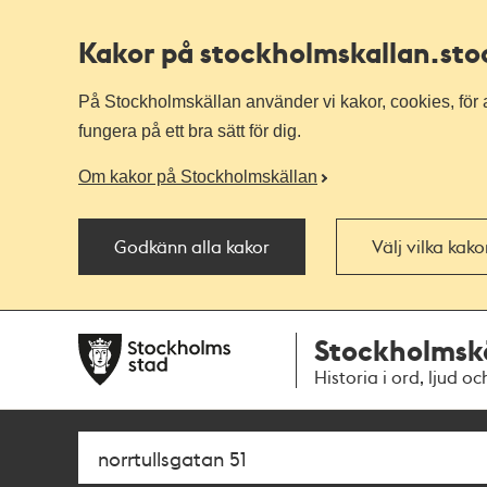
Kakor på stockholmskallan
.st
På Stockholmskällan använder vi kakor, cookies, för a
fungera på ett bra sätt för dig.
Om kakor på Stockholmskällan
Godkänn alla kakor
Välj vilka kak
Till
Till
Stockholmsk
navigationen
huvudinnehållet
Historia i ord, ljud oc
Sök
Fritextsök