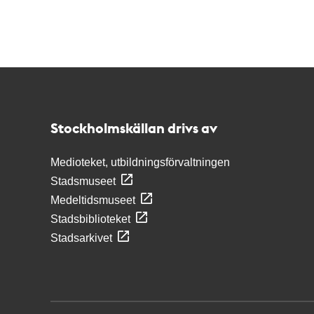
Kontakt
Stockholmskällan
Stockholmskällan drivs av
Medioteket, utbildningsförvaltningen
Stadsmuseet
Medeltidsmuseet
Stadsbiblioteket
Stadsarkivet