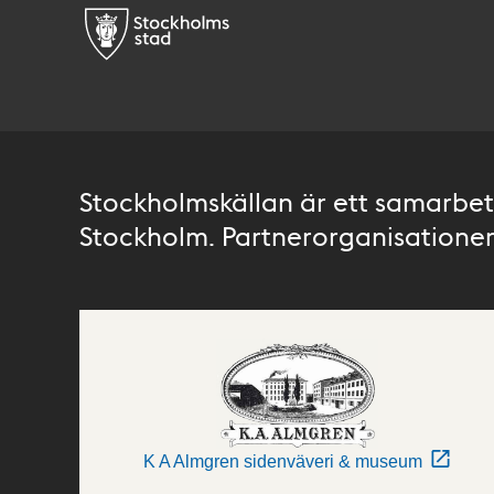
Stockholmskällan är ett samarbete
Stockholm. Partnerorganisationer 
K A Almgren sidenväveri & museum