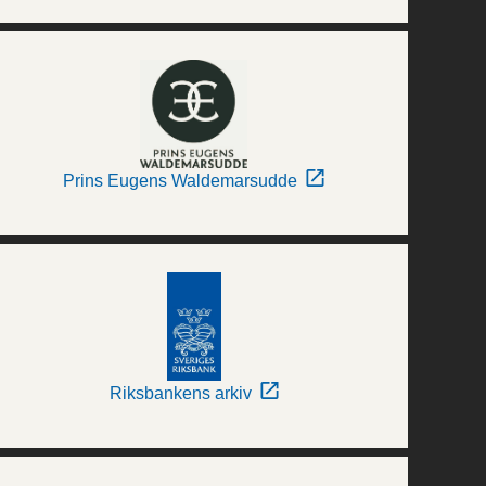
Prins Eugens Waldemarsudde
Riksbankens arkiv