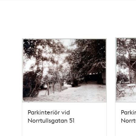
Totalt
3
träffar
Parkinteriör vid
Parki
Norrtullsgatan 51
Norrt