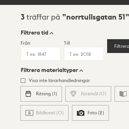
3
norrtullsgatan 51
träffar på
Sökresultat
Filtrera tid
Från
Till
Visningsläge
Filtrer
Filtrera materialtyper
Lista
Karta
Visa inte lärarhandledningar
Ritning
(
1
)
Föremål
(
0
)
Bildkonst
(
0
)
Foto
(
2
)