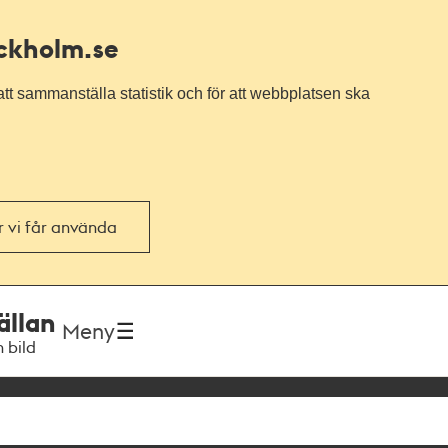
ockholm.se
tt sammanställa statistik och för att webbplatsen ska
or vi får använda
ällan
Meny
h bild