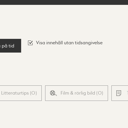
Visa innehåll utan tidsangivelse
a på tid
Litteraturtips
(
0
)
Film & rörlig bild
(
0
)