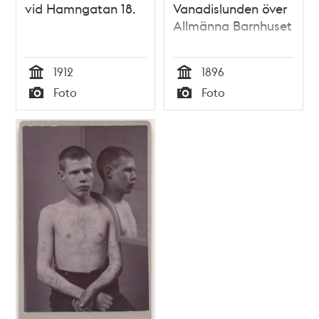
vid Hamngatan 18.
Vanadislunden över
Allmänna Barnhuset
1912
1896
Tid
Tid
Foto
Foto
Typ
Typ