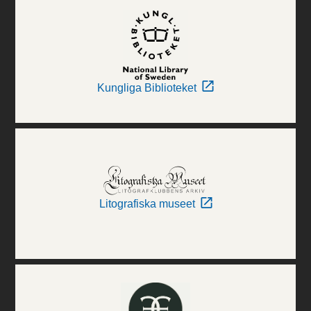
Kungliga Biblioteket
Litografiska museet