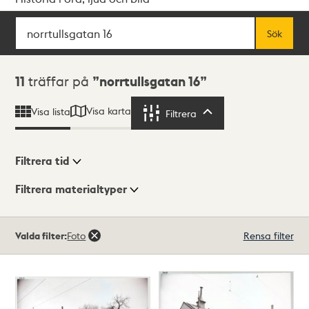
Sök
Fritextsök
Sök
Sökresultat
11
träffar på
norrtullsgatan 16
Visa karta
Visa lista
Filtrera
Filtrera
Filtrera tid
Filtrera materialtyper
Visningsläge
Totalt
Valda filter:
Foto
Rensa filter
11
träffar
Lista
Karta