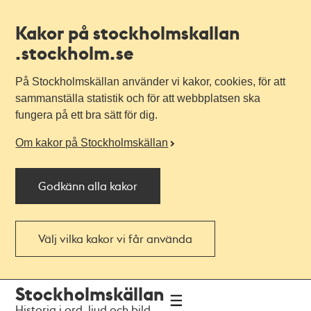
Kakor på stockholmskallan
.stockholm.se
På Stockholmskällan använder vi kakor, cookies, för att
sammanställa statistik och för att webbplatsen ska
fungera på ett bra sätt för dig.
Om kakor på Stockholmskällan
Godkänn alla kakor
Välj vilka kakor vi får använda
Till
Till
Stockholmskällan
navigationen
huvudinnehållet
Historia i ord, ljud och bild