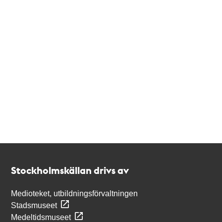
Kontakt
Stockholmskällan
Stockholmskällan drivs av
Medioteket, utbildningsförvaltningen
Stadsmuseet
Medeltidsmuseet