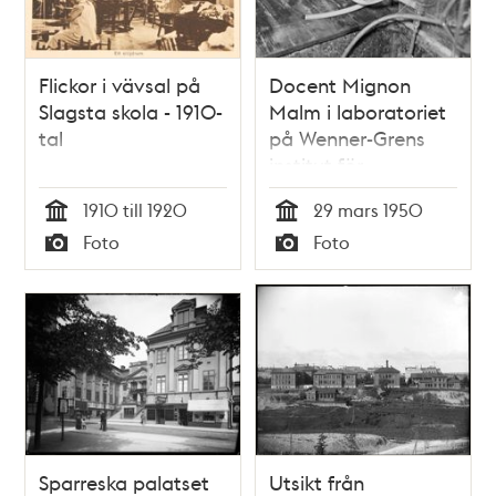
Flickor i vävsal på
Docent Mignon
Slagsta skola - 1910-
Malm i laboratoriet
tal
på Wenner-Grens
institut för
experimentell
1910 till 1920
29 mars 1950
biologi, fysiologisk
Tid
Tid
Foto
Foto
kemi och
Typ
Typ
ämnesomsättningsforsk
Sparreska palatset
Utsikt från