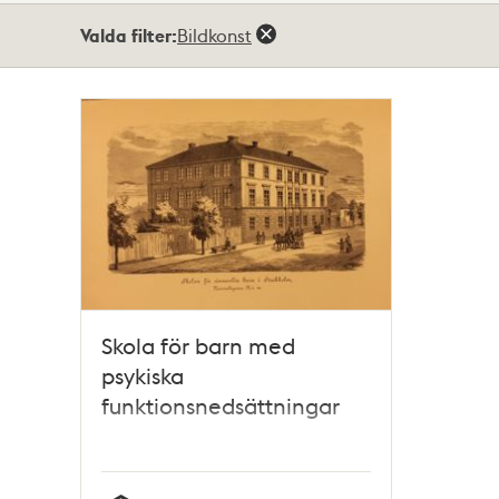
Totalt
Valda filter:
Bildkonst
1
träffar
Skola för barn med
psykiska
funktionsnedsättningar