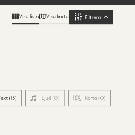
Visa karta
Visa lista
Filtrera
Filtrera
Text
(
13
)
Ljud
(
0
)
Karta
(
0
)