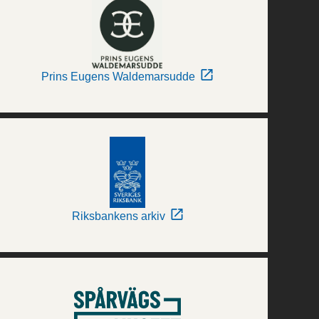
Prins Eugens Waldemarsudde
Riksbankens arkiv