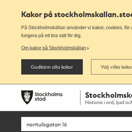
Kakor på stockholmskallan
.st
På Stockholmskällan använder vi kakor, cookies, för a
fungera på ett bra sätt för dig.
Om kakor på Stockholmskällan
Godkänn alla kakor
Välj vilka kak
Till
Till
Stockholmsk
navigationen
huvudinnehållet
Historia i ord, ljud oc
Sök
Fritextsök