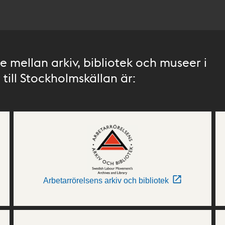
 mellan arkiv, bibliotek och museer i
till Stockholmskällan är:
Arbetarrörelsens arkiv och bibliotek