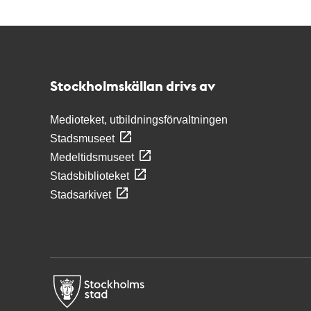
Kontakt
Stockholmskällan
Stockholmskällan drivs av
Medioteket, utbildningsförvaltningen
Stadsmuseet
Medeltidsmuseet
Stadsbiblioteket
Stadsarkivet