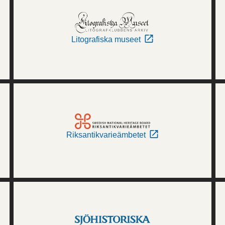
Litografiska museet
Riksantikvarieämbetet