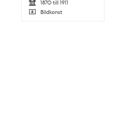
1870 till 1911
Tid
Bildkonst
Typ