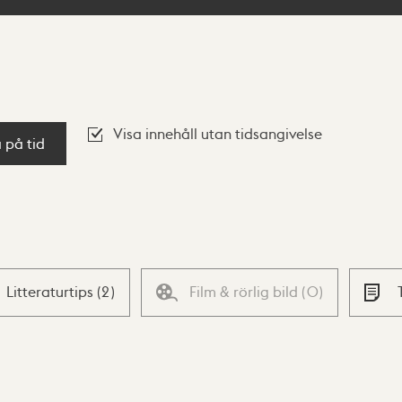
Visa innehåll utan tidsangivelse
a på tid
Litteraturtips
(
2
)
Film & rörlig bild
(
0
)