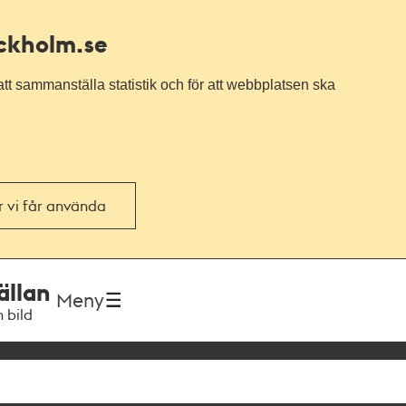
ockholm.se
tt sammanställa statistik och för att webbplatsen ska
or vi får använda
ällan
Meny
h bild