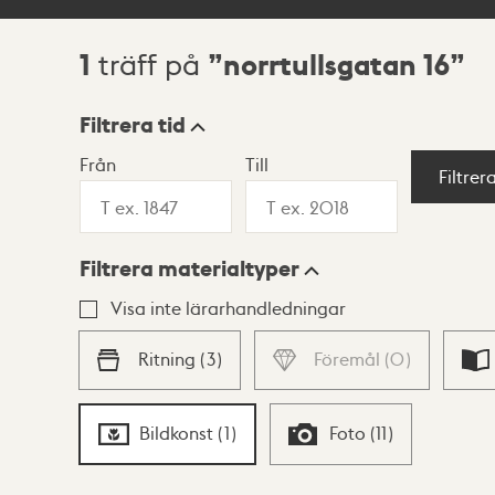
1
norrtullsgatan 16
träff på
Sökresultat
Filtrera tid
Från
Till
Visningsläge
Filtrer
Filtrera materialtyper
Lista
Karta
Visa inte lärarhandledningar
Ritning
(
3
)
Föremål
(
0
)
Bildkonst
(
1
)
Foto
(
11
)