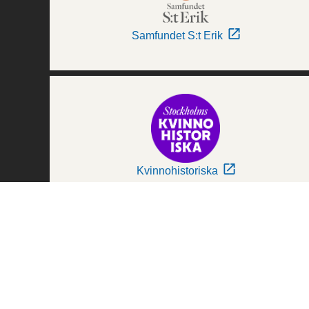
Samfundet S:t Erik
Kvinnohistoriska
Världskulturmuseerna