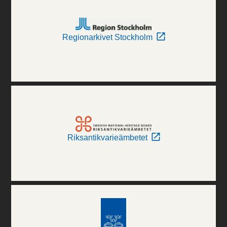
Regionarkivet Stockholm
Riksantikvarieämbetet