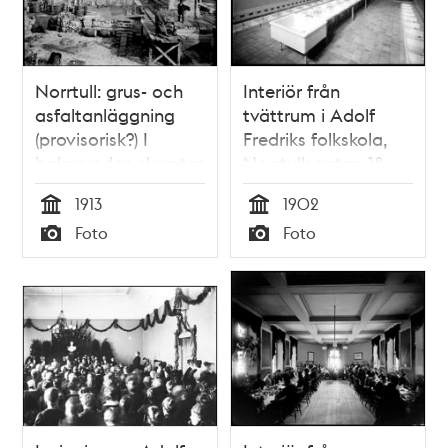
Norra
Stationsgatan.
Norrtull: grus- och
Interiör från
asfaltanläggning
tvättrum i Adolf
(provisorisk?) I
Fredriks folkskola,
bakgrunden skymtar
Norrtullsgatan 18.
järnvägsspåren från
Nuvarande
1913
1902
Norra Station till
Matteusskolan.
Tid
Tid
Foto
Foto
Östra Station
Typ
Typ