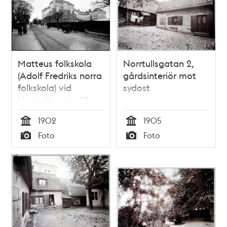
Matteus folkskola
Norrtullsgatan 2,
(Adolf Fredriks norra
gårdsinteriör mot
folkskola) vid
sydost
Norrtullsgatan 18
söderifrån
1902
1905
Tid
Tid
Foto
Foto
Typ
Typ