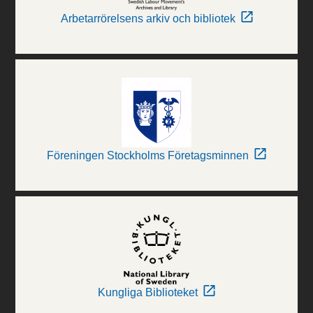
Arbetarrörelsens arkiv och bibliotek
Föreningen Stockholms Företagsminnen
Kungliga Biblioteket