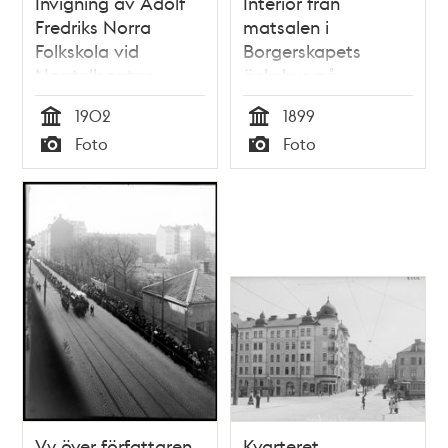
Invigning av Adolf
Interiör från
Fredriks Norra
matsalen i
Folkskola vid
Borgerskapets
Norrtullsgatan.
änkehus på
Norrtullsgatan 45
1902
1899
Tid
Tid
Foto
Foto
Typ
Typ
Vy över författaren
Kvarteret