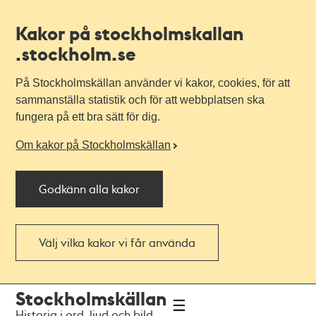
Kakor på stockholmskallan
.stockholm.se
På Stockholmskällan använder vi kakor, cookies, för att
sammanställa statistik och för att webbplatsen ska
fungera på ett bra sätt för dig.
Om kakor på Stockholmskällan
Godkänn alla kakor
Välj vilka kakor vi får använda
Till
Till
Stockholmskällan
navigationen
huvudinnehållet
Historia i ord, ljud och bild