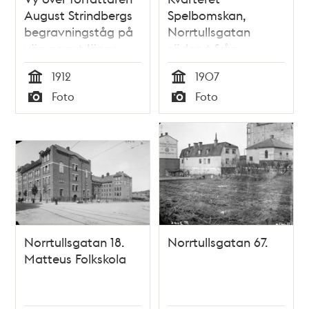
August Strindbergs
Spelbomskan,
begravningståg på
Norrtullsgatan
väg norrut längs
söderut från
Norrtullsgatan mot
Odenplan. Fd kv
1912
1907
Norra
Stjärnan
Tid
Tid
Foto
Foto
Begravningsplatsen.
Typ
Typ
Till höger
byggnaden vid
Norrtullsgatan 67 i
kvarteret Rundellen.
Norrtullsgatan 18.
Norrtullsgatan 67.
Matteus Folkskola