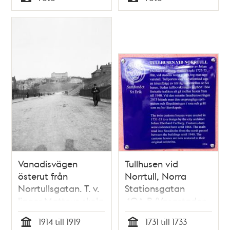
Typ
Typ
Vanadisvägen
Tullhusen vid
österut från
Norrtull, Norra
Norrtullsgatan. T. v.
Stationsgatan
ligger Matteus skola
40A,B (Vasastaden
i f.d. kv. Odin, nu
1:100)
1914 till 1919
1731 till 1733
Skalmejblåsaren. I