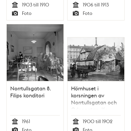
1903 till 1910
1906 till 1913
Tid
Tid
Foto
Foto
Typ
Typ
Norrtullsgatan 8.
Hörnhuset i
Filips konditori
korsningen av
Norrtullsgatan och
Odengatan. Kv.
Stjärnan, nuvarande
1961
1900 till 1902
kv. Spelbomskan.
Tid
Tid
Foto
Foto
Huset revs 1902