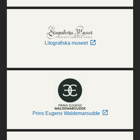
Litografiska museet
Prins Eugens Waldemarsudde