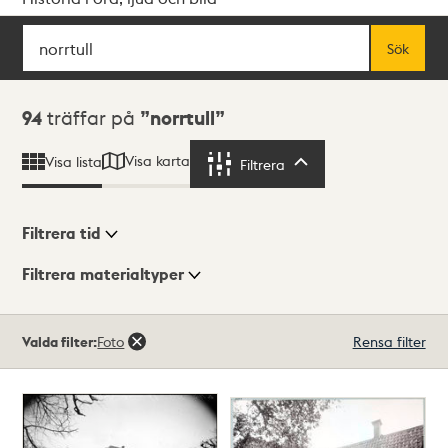
Sök
Fritextsök
Sök
Sökresultat
94
träffar på
norrtull
Visa karta
Visa lista
Filtrera
Filtrera
Filtrera tid
Filtrera materialtyper
Visningsläge
Totalt
Valda filter:
Foto
Rensa filter
94
träffar
Lista
Karta