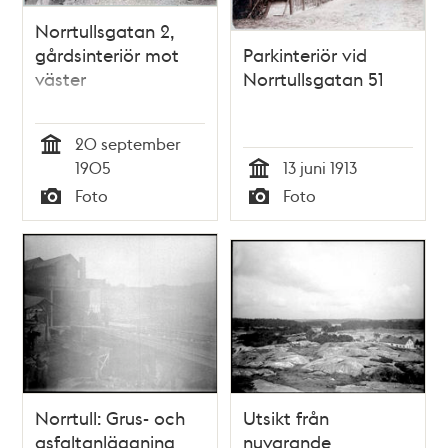
Norrtullsgatan 2,
gårdsinteriör mot
Parkinteriör vid
väster
Norrtullsgatan 51
20 september
Tid
1905
13 juni 1913
Tid
Foto
Foto
Typ
Typ
Norrtull: Grus- och
Utsikt från
asfaltanläggning
nuvarande