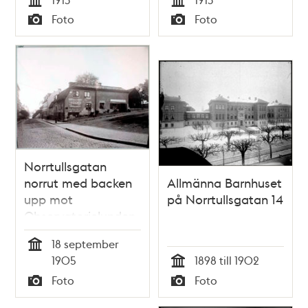
Tid
Tid
Foto
Foto
Typ
Typ
Norrtullsgatan
norrut med backen
Allmänna Barnhuset
upp mot
på Norrtullsgatan 14
Observatorielunden
till höger
18 september
Tid
1905
1898 till 1902
Tid
Foto
Foto
Typ
Typ