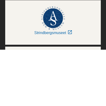
Strindbergsmuseet
Thielska Galleriet