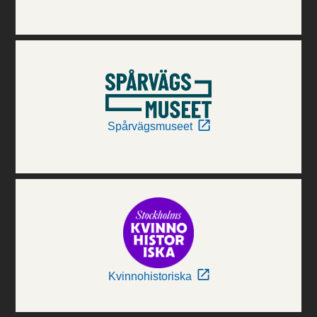
Spårvägsmuseet
Kvinnohistoriska