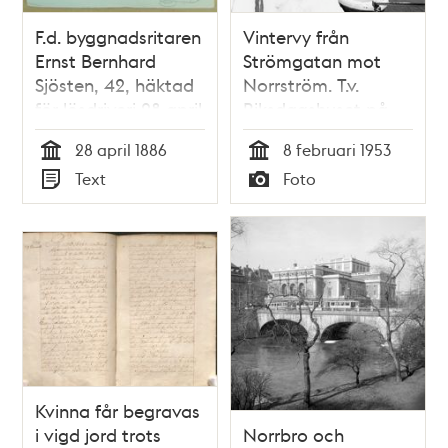
F.d. byggnadsritaren
Vintervy från
Ernst Bernhard
Strömgatan mot
Sjösten, 42, häktad
Norrström. T.v.
för lösdriveri 28 april
Riksdagshuset på
1886 - polisförhör
Helgeandsholmen,
28 april 1886
8 februari 1953
Storkyrkans kyrktorn
Tid
Tid
Text
Foto
i fonden och t.h.
Typ
Typ
Riksdagens
ledamotshus på
Kanslikajen
Kvinna får begravas
i vigd jord trots
Norrbro och