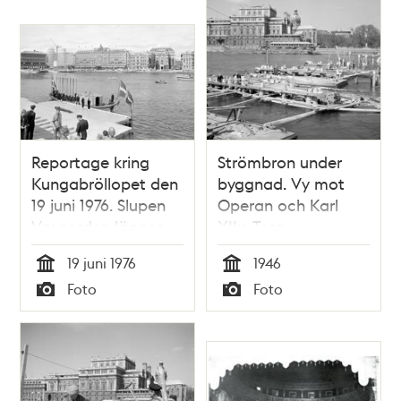
Reportage kring
Strömbron under
Kungabröllopet den
byggnad. Vy mot
19 juni 1976. Slupen
Operan och Karl
Vasaorden lägger
XII:s Torg
till vid
19 juni 1976
1946
Logårdstrappan. I
Tid
Tid
Foto
Foto
bakgrunden
Typ
Typ
fritidsbåtar på
Norrström samt
Grand Hotel