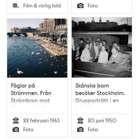
Tid
Tid
Film & rörlig bild
Foto
gatan. I förgrunden
Typ
Typ
t.h. buss med SF-
logotyp
Fåglar på
Skånska barn
Strömmen. Från
besöker Stockholm.
Strömbron mot
Grupporträtt i en
Operan och Gustav
båt. Vy mot
Adolfs Torg
Norstedts
22 februari 1963
20 juni 1950
förlag/Riddarholmen
Tid
Tid
Foto
Foto
Typ
Typ