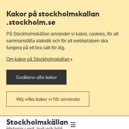
Kakor på stockholmskallan
.stockholm.se
På Stockholmskällan använder vi kakor, cookies, för att
sammanställa statistik och för att webbplatsen ska
fungera på ett bra sätt för dig.
Om kakor på Stockholmskällan
Godkänn alla kakor
Välj vilka kakor vi får använda
Till
Till
Stockholmskällan
navigationen
huvudinnehållet
Historia i ord, ljud och bild