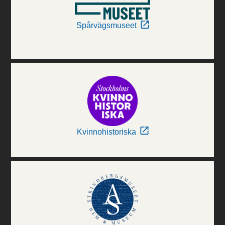
Spårvägsmuseet
Kvinnohistoriska