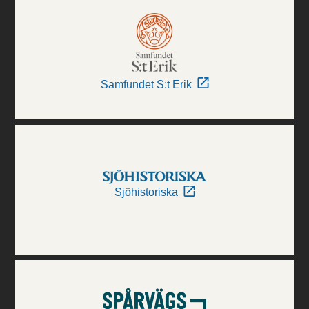
Samfundet S:t Erik
Sjöhistoriska