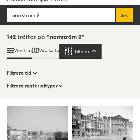
Sök
Fritextsök
Sök
Sökresultat
142
träffar på
norrström 2
Visa karta
Visa lista
Filtrera
Filtrera
Filtrera tid
Filtrera materialtyper
Visningsläge
Totalt
142
träffar
Lista
Karta