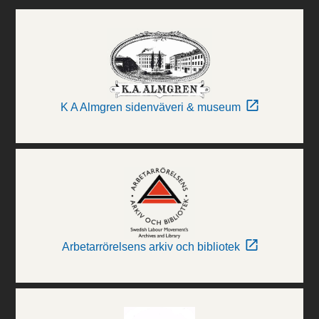
K A Almgren sidenväveri & museum
Arbetarrörelsens arkiv och bibliotek