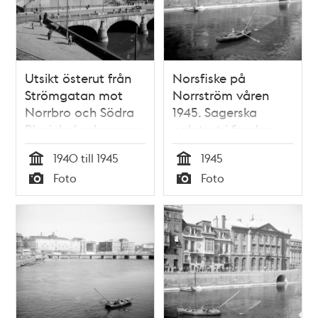
Utsikt österut från
Norsfiske på
Strömgatan mot
Norrström våren
Norrbro och Södra
1945. Sagerska
Blasieholmshamnen
palatset i fonden
vid Norrström
1940 till 1945
1945
Tid
Tid
Foto
Foto
Typ
Typ