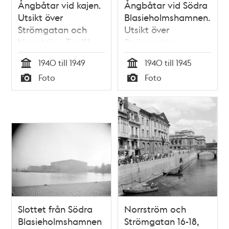
Ångbåtar vid kajen.
Ångbåtar vid Södra
Utsikt över
Blasieholmshamnen.
Strömgatan och
Utsikt över
Norrström. Tor IV
Strömgatan,
Norrström och
1940 till 1949
1940 till 1945
Slottet. Nu
Tid
Tid
Foto
Foto
Strömkajen
Typ
Typ
Slottet från Södra
Norrström och
Blasieholmshamnen
Strömgatan 16-18,