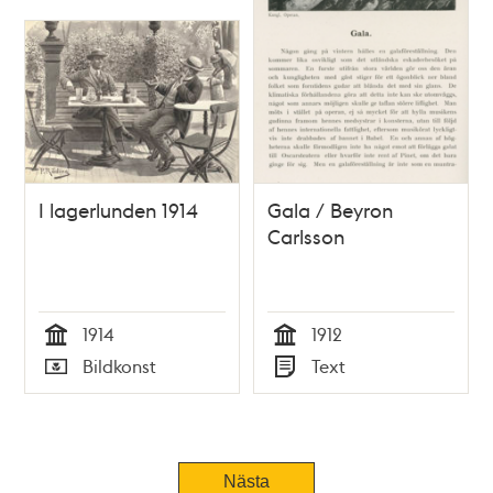
I lagerlunden 1914
Gala / Beyron
Carlsson
1914
1912
Tid
Tid
Bildkonst
Text
Typ
Typ
Tidigare
Nästa