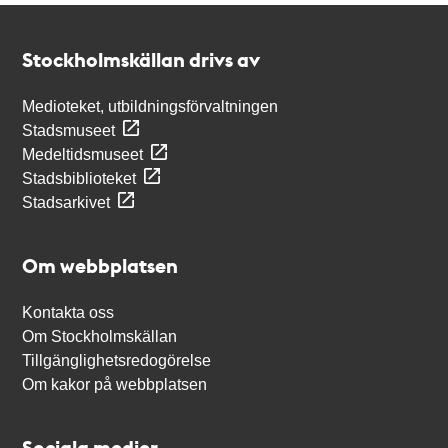
Kontakt
Stockholmskällan
Stockholmskällan drivs av
Medioteket, utbildningsförvaltningen
Stadsmuseet
Medeltidsmuseet
Stadsbiblioteket
Stadsarkivet
Om webbplatsen
Kontakta oss
Om Stockholmskällan
Tillgänglighetsredogörelse
Om kakor på webbplatsen
Sociala medier