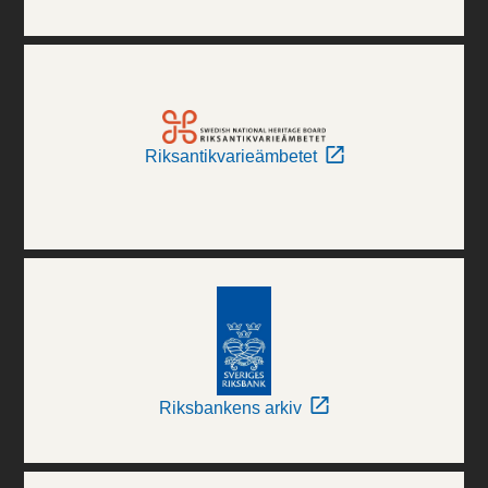
Riksantikvarieämbetet
Riksbankens arkiv