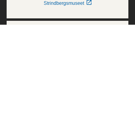
Strindbergsmuseet
Thielska Galleriet
Världskulturmuseerna