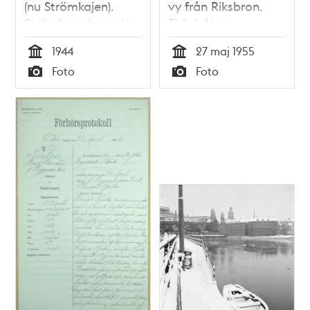
(nu Strömkajen).
vy från Riksbron.
Strömbron byggdes
Fiskebåtar,
här 1945-46 över
håvbåtar, och
1944
27 maj 1955
Norrström
åskådare.
Tid
Tid
Foto
Foto
Operahuset i fonden
Typ
Typ