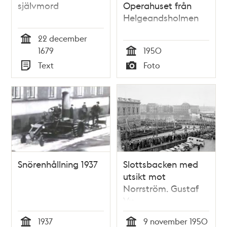
självmord
Operahuset från
Helgeandsholmen
22 december
Tid
1679
1950
Tid
Text
Foto
Typ
Typ
Snörenhållning 1937
Slottsbacken med
utsikt mot
Norrström. Gustaf
V:s
begravningsprocession.
1937
9 november 1950
Åskådare kantar