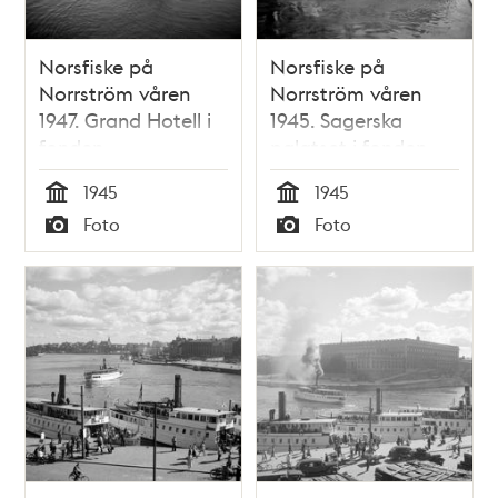
Norsfiske på
Norsfiske på
Norrström våren
Norrström våren
1947. Grand Hotell i
1945. Sagerska
fonden
palatset i fonden
1945
1945
Tid
Tid
Foto
Foto
Typ
Typ