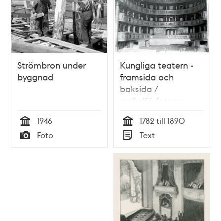
Strömbron under
Kungliga teatern -
byggnad
framsida och
baksida /
artikelförfattare:
Hans Öjmyr
1946
1782 till 1890
Tid
Tid
Foto
Text
Typ
Typ