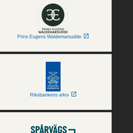
Prins Eugens Waldemarsudde
Riksbankens arkiv