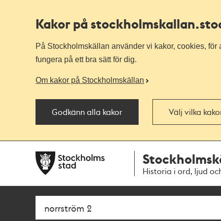
Kakor på stockholmskallan
.st
På Stockholmskällan använder vi kakor, cookies, för a
fungera på ett bra sätt för dig.
Om kakor på Stockholmskällan
Godkänn alla kakor
Välj vilka kak
Till
Till
Stockholmsk
navigationen
huvudinnehållet
Historia i ord, ljud oc
Sök
Fritextsök