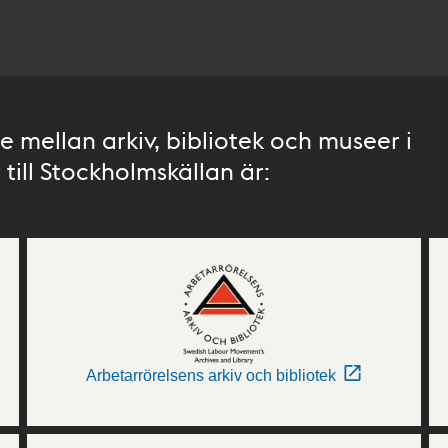
 mellan arkiv, bibliotek och museer i
till Stockholmskällan är:
Arbetarrörelsens arkiv och bibliotek