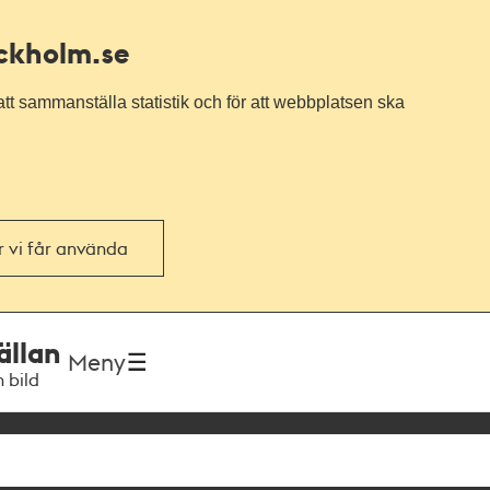
ockholm.se
tt sammanställa statistik och för att webbplatsen ska
or vi får använda
ällan
Meny
h bild