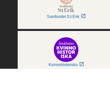
Samfundet S:t Erik
Kvinnohistoriska
Världskulturmuseerna