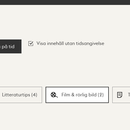
Visa innehåll utan tidsangivelse
a på tid
Litteraturtips
(
4
)
Film & rörlig bild
(
2
)