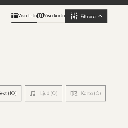
Visa karta
Visa lista
Filtrera
Filtrera
Text
(
10
)
Ljud
(
0
)
Karta
(
0
)