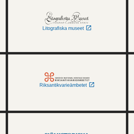
Litografiska museet
Riksantikvarieämbetet