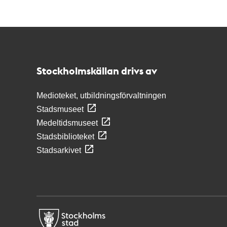
Kontakt
Stockholmskällan
Stockholmskällan drivs av
Medioteket, utbildningsförvaltningen
Stadsmuseet
Medeltidsmuseet
Stadsbiblioteket
Stadsarkivet