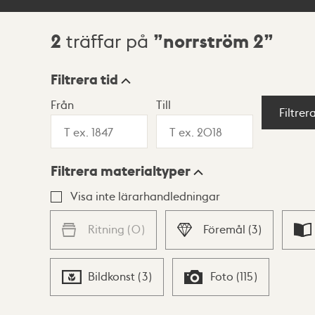
2
norrström 2
träffar på
Sökresultat
Filtrera tid
Från
Till
Visningsläge
Filtrer
Filtrera materialtyper
Lista
Karta
Visa inte lärarhandledningar
Ritning
(
0
)
Föremål
(
3
)
Bildkonst
(
3
)
Foto
(
115
)