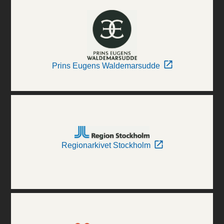
Prins Eugens Waldemarsudde
Regionarkivet Stockholm