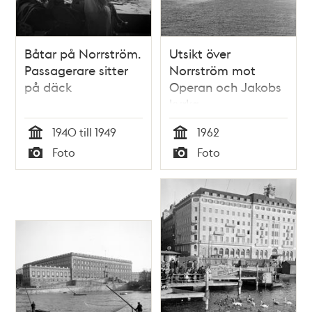
Båtar på Norrström.
Utsikt över
Passagerare sitter
Norrström mot
på däck
Operan och Jakobs
kyrka
1940 till 1949
1962
Tid
Tid
Foto
Foto
Typ
Typ