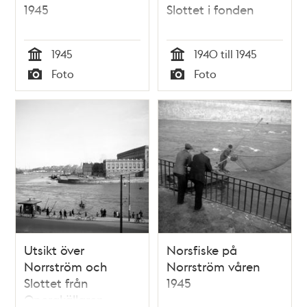
1945
Slottet i fonden
1945
1940 till 1945
Tid
Tid
Foto
Foto
Typ
Typ
Utsikt över
Norsfiske på
Norrström och
Norrström våren
Slottet från
1945
Operakällaren