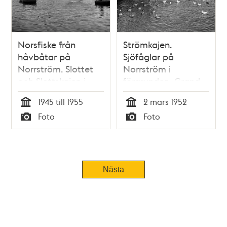
Norsfiske från
Strömkajen.
håvbåtar på
Sjöfåglar på
Norrström. Slottet
Norrström i
och Slottskajen i
förgrunden, Grand
bakgrunden
Hotel i bakgrunden
1945 till 1955
2 mars 1952
Tid
Tid
Foto
Foto
Typ
Typ
Nästa