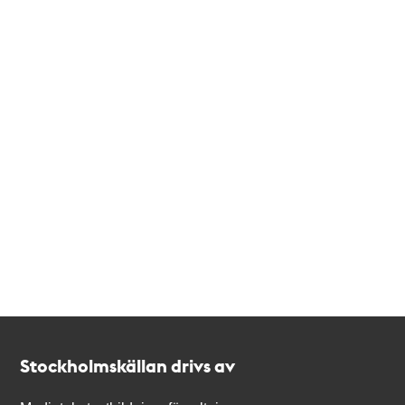
Kontakt
Stockholmskällan
Stockholmskällan drivs av