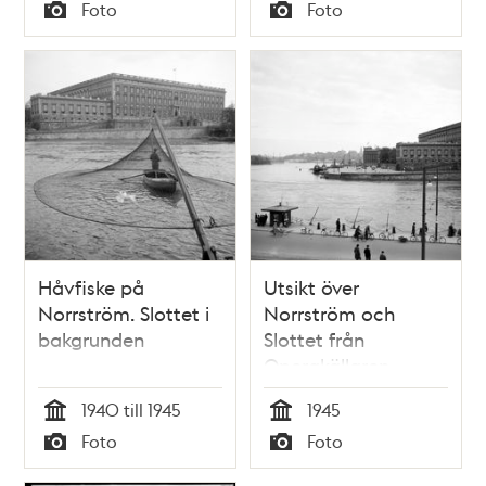
Tid
Tid
Foto
Foto
Typ
Typ
Håvfiske på
Utsikt över
Norrström. Slottet i
Norrström och
bakgrunden
Slottet från
Operakällaren
1940 till 1945
1945
Tid
Tid
Foto
Foto
Typ
Typ