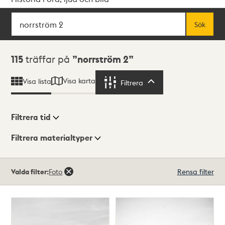
Sök
Fritextsök
Sök
Sökresultat
115
träffar på
norrström 2
Visa karta
Visa lista
Filtrera
Filtrera
Filtrera tid
Filtrera materialtyper
Visningsläge
Totalt
Valda filter:
Foto
Rensa filter
115
träffar
Lista
Karta