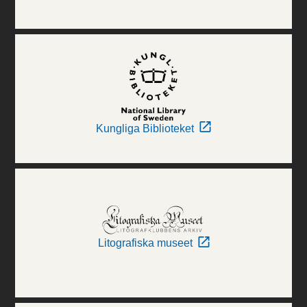
Kungliga Biblioteket
Litografiska museet