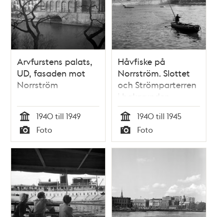
Arvfurstens palats,
Håvfiske på
UD, fasaden mot
Norrström. Slottet
Norrström
och Strömparterren
i bakgrunden
1940 till 1949
1940 till 1945
Tid
Tid
Foto
Foto
Typ
Typ