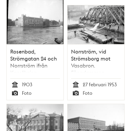
Rosenbad,
Norrström, vid
Strömgatan 24 och
Strömsborg mot
Norrström ifrån
Vasabron.
Kanslikajen
Fångdammen
länspumpas
1903
27 februari 1953
Tid
Tid
Foto
Foto
Typ
Typ