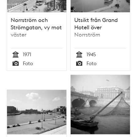
Norrström och
Utsikt från Grand
Strömgatan, vy mot
Hotell över
väster
Norrström
1971
1945
Tid
Tid
Foto
Foto
Typ
Typ