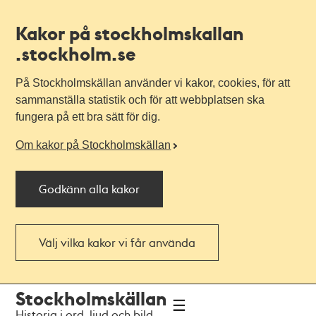
Kakor på stockholmskallan
.stockholm.se
På Stockholmskällan använder vi kakor, cookies, för att
sammanställa statistik och för att webbplatsen ska
fungera på ett bra sätt för dig.
Om kakor på Stockholmskällan
Godkänn alla kakor
Välj vilka kakor vi får använda
Till
Till
Stockholmskällan
navigationen
huvudinnehållet
Historia i ord, ljud och bild