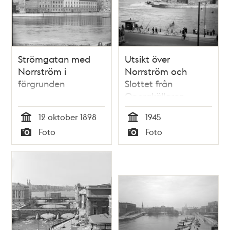
Strömgatan med
Utsikt över
Norrström i
Norrström och
förgrunden
Slottet från
Operakällaren
12 oktober 1898
1945
Tid
Tid
Foto
Foto
Typ
Typ