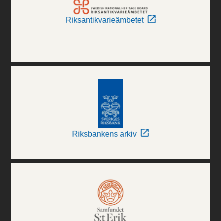
Riksantikvarieämbetet
Riksbankens arkiv