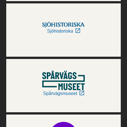
Sjöhistoriska
Spårvägsmuseet