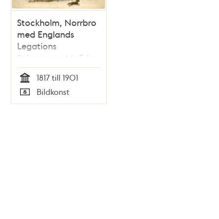
Stockholm, Norrbro
med Englands
Legations
Sekreterare Mr Eden
i sin släde
1817 till 1901
Tid
Bildkonst
Typ