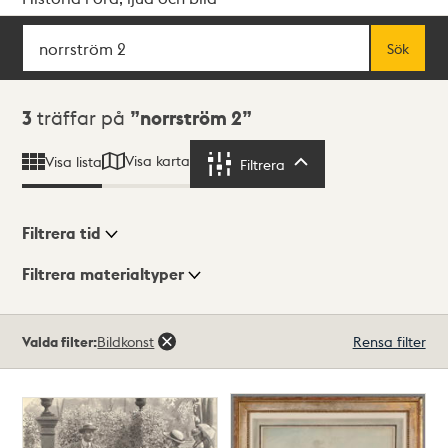
Sök
Fritextsök
Sök
Sökresultat
3
träffar på
norrström 2
Visa karta
Visa lista
Filtrera
Filtrera
Filtrera tid
Filtrera materialtyper
Visningsläge
Totalt
Valda filter:
Bildkonst
Rensa filter
3
träffar
Lista
Karta