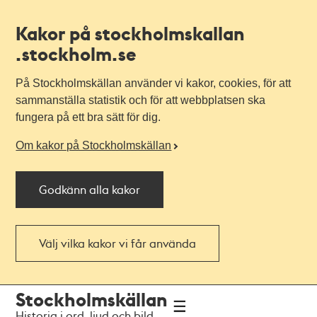
Kakor på stockholmskallan
.stockholm.se
På Stockholmskällan använder vi kakor, cookies, för att
sammanställa statistik och för att webbplatsen ska
fungera på ett bra sätt för dig.
Om kakor på Stockholmskällan
Godkänn alla kakor
Välj vilka kakor vi får använda
Till
Till
Stockholmskällan
navigationen
huvudinnehållet
Historia i ord, ljud och bild