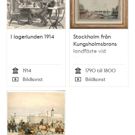
I lagerlunden 1914
Stockholm från
Kungsholmsbrons
landfäste vid
Hantverkargatan
1914
1790 till 1800
Tid
Tid
Bildkonst
Bildkonst
Typ
Typ