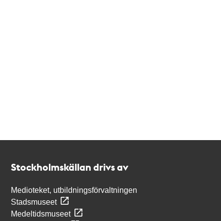
Kontakt
Stockholmskällan
Stockholmskällan drivs av
Medioteket, utbildningsförvaltningen
Stadsmuseet
Medeltidsmuseet