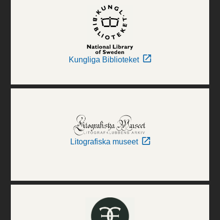
Kungliga Biblioteket
Litografiska museet