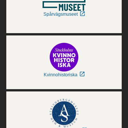
Spårvägsmuseet
Kvinnohistoriska