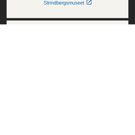
Strindbergsmuseet
Thielska Galleriet
Världskulturmuseerna