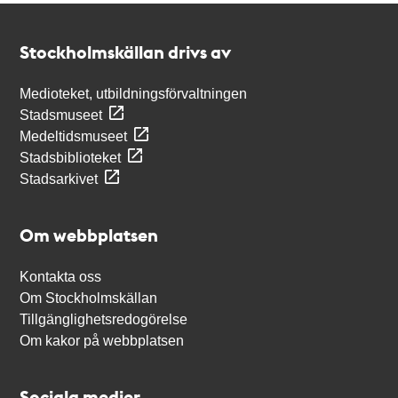
Kontakt
Stockholmskällan
Stockholmskällan drivs av
Medioteket, utbildningsförvaltningen
Stadsmuseet
Medeltidsmuseet
Stadsbiblioteket
Stadsarkivet
Om webbplatsen
Kontakta oss
Om Stockholmskällan
Tillgänglighetsredogörelse
Om kakor på webbplatsen
Sociala medier