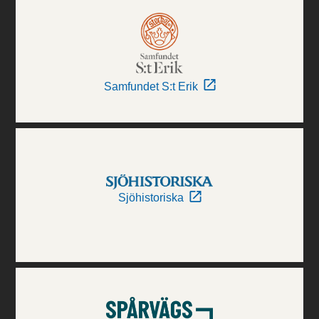
Samfundet S:t Erik
Sjöhistoriska