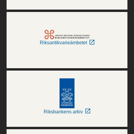
Riksantikvarieämbetet
Riksbankens arkiv