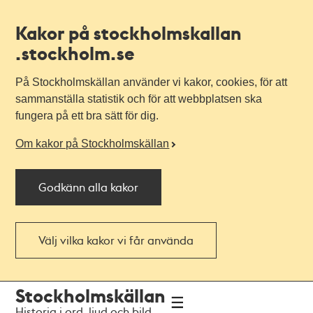
Kakor på stockholmskallan
.stockholm.se
På Stockholmskällan använder vi kakor, cookies, för att
sammanställa statistik och för att webbplatsen ska
fungera på ett bra sätt för dig.
Om kakor på Stockholmskällan
Godkänn alla kakor
Välj vilka kakor vi får använda
Till
Till
Stockholmskällan
navigationen
huvudinnehållet
Historia i ord, ljud och bild