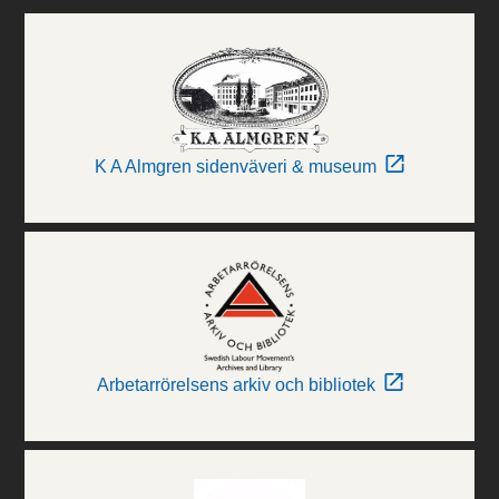
K A Almgren sidenväveri & museum
Arbetarrörelsens arkiv och bibliotek