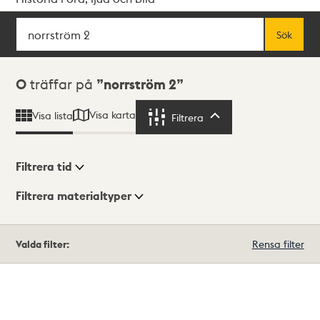
Sök
Fritextsök
Sök
Sökresultat
0
träffar på
norrström 2
Visa karta
Visa lista
Filtrera
Filtrera
Filtrera tid
Filtrera materialtyper
Visningsläge
Totalt
Valda filter:
Rensa filter
0
träffar
Lista
Karta