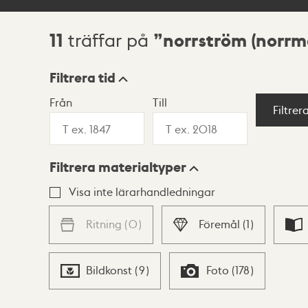
11
norrström (norrm
träffar på
Sökresultat
Filtrera tid
Från
Till
Visningsläge
Filtrer
Filtrera materialtyper
Lista
Karta
Visa inte lärarhandledningar
Ritning
(
0
)
Föremål
(
1
)
Bildkonst
(
9
)
Foto
(
178
)