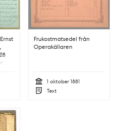
Ernst
Frukostmatsedel från
,
Operakällaren
 28
ör
1 oktober 1881
Tid
Text
Typ