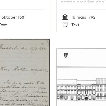
natten emellan den 
och 17 mars 1792.
1 oktober 1881
16 mars 1792
Tid
Text
Text
Typ