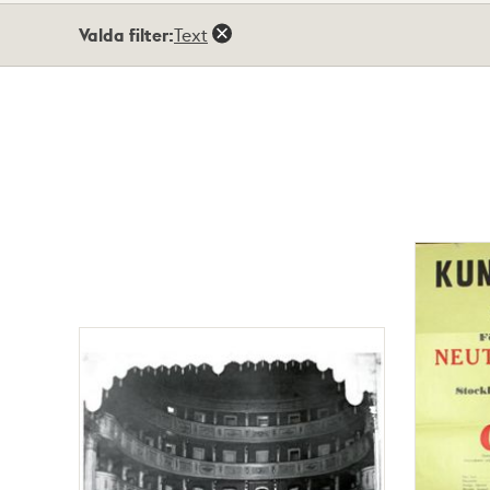
Totalt
Valda filter:
Text
11
träffar