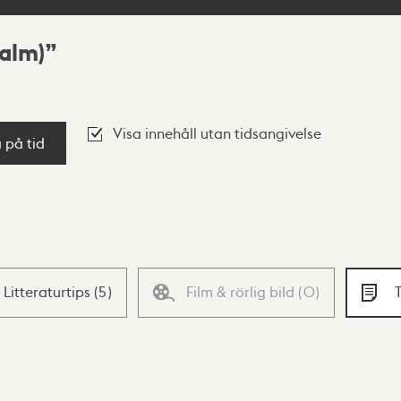
alm)
Visa innehåll utan tidsangivelse
a på tid
Litteraturtips
(
5
)
Film & rörlig bild
(
0
)