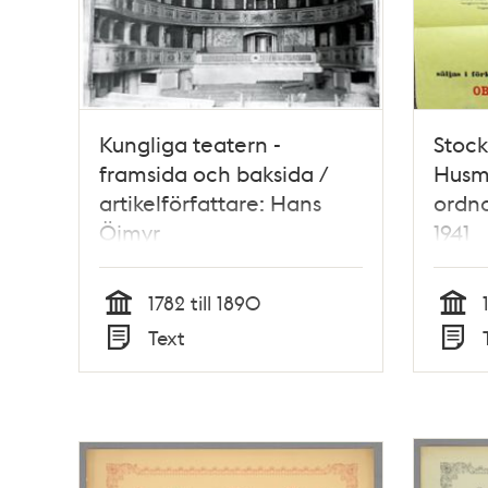
Kungliga teatern -
Stoc
framsida och baksida /
Husm
artikelförfattare: Hans
ordna
Öjmyr
1941
1782 till 1890
Tid
Tid
Text
Typ
Typ