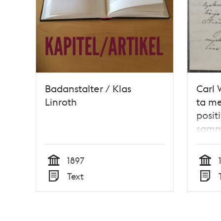
Badanstalter / Klas
Carl 
Linroth
ta m
positi
samma
Dr Ny
1897
Tid
Tid
Text
Typ
Typ