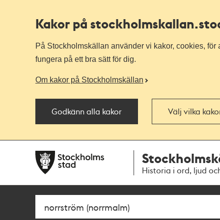
Kakor på stockholmskallan
.st
På Stockholmskällan använder vi kakor, cookies, för a
fungera på ett bra sätt för dig.
Om kakor på Stockholmskällan
Godkänn alla kakor
Välj vilka kak
Till
Till
Stockholmsk
navigationen
huvudinnehållet
Historia i ord, ljud oc
Sök
Fritextsök