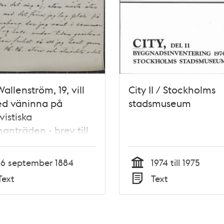
Wallenström, 19, vill
City II / Stockholms
ed väninna på
stadsmuseum
vistiska
nträden - brev till
ström 1884
16 september 1884
1974 till 1975
Tid
Text
Text
Typ