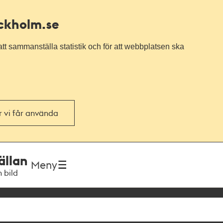
ockholm.se
tt sammanställa statistik och för att webbplatsen ska
or vi får använda
ällan
Meny
h bild