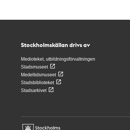
Kontakt
Stockholmskällan
Stockholmskällan drivs av
Medioteket, utbildningsförvaltningen
Stadsmuseet
Medeltidsmuseet
Stadsbiblioteket
Stadsarkivet