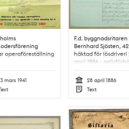
kholms
F.d. byggnadsritaren 
odersförening
Bernhard Sjösten, 42
r operaföreställning
häktad för lösdriveri
april 1886 - polisförh
13 mars 1941
28 april 1886
Tid
Text
Text
Typ