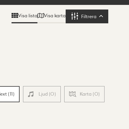
Visa karta
Visa lista
Filtrera
Filtrera
Text
(
11
)
Ljud
(
0
)
Karta
(
0
)